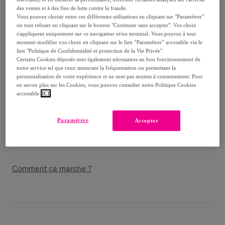
des ventes et à des fins de lutte contre la fraude.
Vous pouvez choisir entre ces différentes utilisations en cliquant sur "Paramétrer"
Vendu par
I Natural Health
ou tout refuser en cliquant sur le bouton "Continuer sans accepter". Vos choix
s'appliquent uniquement sur ce navigateur et/ou terminal. Vous pouvez à tout
moment modifier vos choix en cliquant sur le lien “Paramétrer” accessible via le
lien "Politique de Confidentialité et protection de la Vie Privée".
Certains Cookies déposés sont également nécessaires au bon fonctionnement de
notre service tel que ceux mesurant la fréquentation ou permettant la
Livraison
personnalisation de votre expérience et ne sont pas soumis à consentement. Pour
en savoir plus sur les Cookies, vous pouvez consulter notre Politique Cookies
Livraison à partir de
4,20 €
accessible
ICI
Offerte par la marque dès 21,10 € d'achat
Paramétrer
Accepter
Livraison estimée: entre le
11/08
et le
14/08
Comment ça marche ?