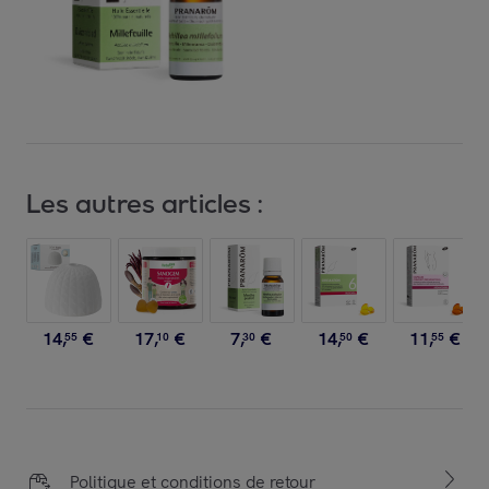
Les autres articles :
14
,
€
17
,
€
7
,
€
14
,
€
11
,
€
55
10
30
50
55
Politique et conditions de retour