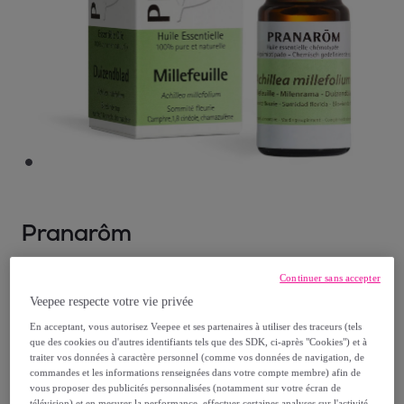
Pranarôm
Pranarom - Huile Essentielle de Millefeuille -
Continuer sans accepter
5 ml
Veepee respecte votre vie privée
Modèle :
Pranarom - Huile Essentielle de
En acceptant, vous autorisez Veepee et ses partenaires à utiliser des traceurs (tels
Millefeuille - 5 ml
que des cookies ou d'autres identifiants tels que des SDK, ci-après "Cookies") et à
traiter vos données à caractère personnel (comme vos données de navigation, de
commandes et les informations renseignées dans votre compte membre) afin de
20
,
€
95
vous proposer des publicités personnalisées (notamment sur votre écran de
télévision) et en mesurer la performance, effectuer certaines analyses sur l'activité