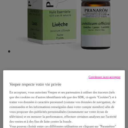
Pranarôm
Continuer sans accepter
Veepee respecte votre vie privée
Pranarom - Huile Essentielle Livèche - 5 ml
Modèle :
Pranarom - Huile Essentielle
En acceptant, vous autorisez Veepee et ses partenaires à utiliser des traceurs (tels
que des cookies ou d'autres identifiants tels que des SDK, ci-après "Cookies") et à
Livèche - 5 ml
traiter vos données à caractère personnel (comme vos données de navigation, de
commandes et les informations renseignées dans votre compte membre) afin de
vous proposer des publicités personnalisées (notamment sur votre écran de
32
,
€
90
télévision) et en mesurer la performance, effectuer certaines analyses sur l'activité
des ventes et à des fins de lutte contre la fraude.
Vous pouvez choisir entre ces différentes utilisations en cliquant sur "Paramétrer"