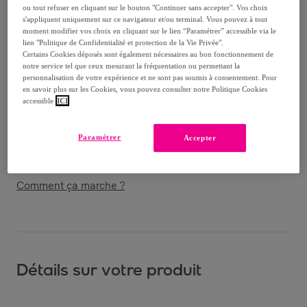
Vendu par
I Natural Health
ou tout refuser en cliquant sur le bouton "Continuer sans accepter". Vos choix
s'appliquent uniquement sur ce navigateur et/ou terminal. Vous pouvez à tout
moment modifier vos choix en cliquant sur le lien “Paramétrer” accessible via le
lien "Politique de Confidentialité et protection de la Vie Privée".
Certains Cookies déposés sont également nécessaires au bon fonctionnement de
notre service tel que ceux mesurant la fréquentation ou permettant la
Livraison
personnalisation de votre expérience et ne sont pas soumis à consentement. Pour
en savoir plus sur les Cookies, vous pouvez consulter notre Politique Cookies
accessible
ICI
Livraison offerte par la marque
Paramétrer
Accepter
Livraison estimée: entre le
14/08
et le
17/08
Comment ça marche ?
Détails sur votre produit