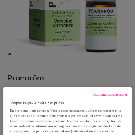
Pranarôm
Pranarom - Huile Essentielle Verveine
Continuer sans accepter
citronnée - 5 ml
Veepee respecte votre vie privée
Modèle :
Pranarom - Huile Essentielle
En acceptant, vous autorisez Veepee et ses partenaires à utiliser des traceurs (tels
Verveine citronnée - 5 ml
que des cookies ou d'autres identifiants tels que des SDK, ci-après "Cookies") et à
traiter vos données à caractère personnel (comme vos données de navigation, de
commandes et les informations renseignées dans votre compte membre) afin de
28
,
€
90
vous proposer des publicités personnalisées (notamment sur votre écran de