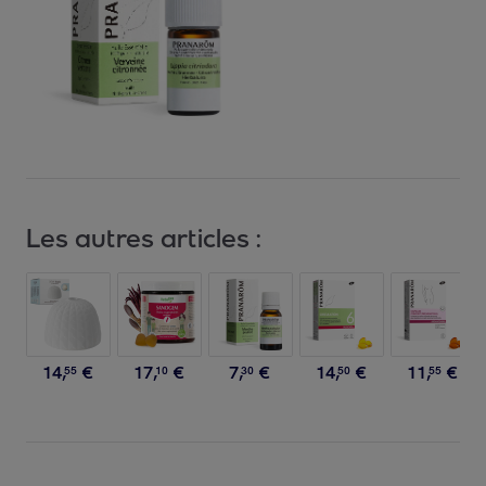
Les autres articles :
14
,
€
17
,
€
7
,
€
14
,
€
11
,
€
55
10
30
50
55