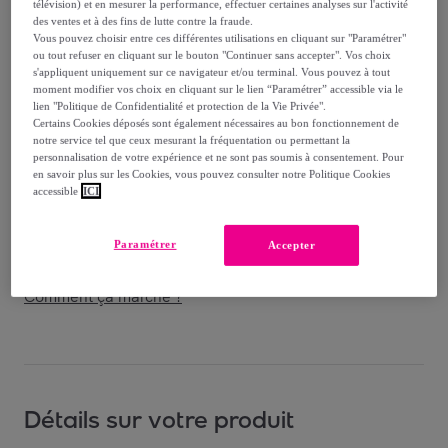
télévision) et en mesurer la performance, effectuer certaines analyses sur l'activité
des ventes et à des fins de lutte contre la fraude.
Vendu par
I Natural Health
Vous pouvez choisir entre ces différentes utilisations en cliquant sur "Paramétrer"
ou tout refuser en cliquant sur le bouton "Continuer sans accepter". Vos choix
s'appliquent uniquement sur ce navigateur et/ou terminal. Vous pouvez à tout
moment modifier vos choix en cliquant sur le lien “Paramétrer” accessible via le
lien "Politique de Confidentialité et protection de la Vie Privée".
Certains Cookies déposés sont également nécessaires au bon fonctionnement de
Livraison
notre service tel que ceux mesurant la fréquentation ou permettant la
personnalisation de votre expérience et ne sont pas soumis à consentement. Pour
en savoir plus sur les Cookies, vous pouvez consulter notre Politique Cookies
Livraison offerte par la marque
accessible
ICI
Livraison estimée: entre le
11/08
et le
14/08
Paramétrer
Accepter
Comment ça marche ?
Détails sur votre produit