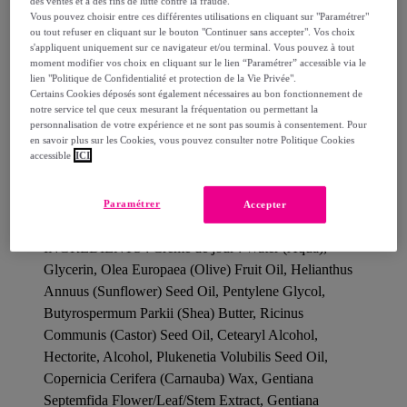
des ventes et à des fins de lutte contre la fraude.
Vous pouvez choisir entre ces différentes utilisations en cliquant sur "Paramétrer"
ou tout refuser en cliquant sur le bouton "Continuer sans accepter". Vos choix
s'appliquent uniquement sur ce navigateur et/ou terminal. Vous pouvez à tout
moment modifier vos choix en cliquant sur le lien “Paramétrer” accessible via le
Vous êtes à la recherche du cadeau idéal ? Faites plaisir
lien "Politique de Confidentialité et protection de la Vie Privée".
avec une trousse premium matelassée de Weleda. Celle-
Certains Cookies déposés sont également nécessaires au bon fonctionnement de
notre service tel que ceux mesurant la fréquentation ou permettant la
ci est composée de la Crème de Jour redensifiante et de
personnalisation de votre expérience et ne sont pas soumis à consentement. Pour
l’Elixir redensifiant Gentiane Bleue et Edelweiss. La
en savoir plus sur les Cookies, vous pouvez consulter notre Politique Cookies
accessible
ICI
trousse est fabriquée avec du Coton bio certifié GOTS,
en collaboration avec les Mouettes Vertes : filière 100%
bio et entreprise pratiquant le commerce équitable.
Paramétrer
Accepter
INGREDIENTS : Crème de jour : Water (Aqua),
Glycerin, Olea Europaea (Olive) Fruit Oil, Helianthus
Annuus (Sunflower) Seed Oil, Pentylene Glycol,
Butyrospermum Parkii (Shea) Butter, Ricinus
Communis (Castor) Seed Oil, Cetearyl Alcohol,
Hectorite, Alcohol, Plukenetia Volubilis Seed Oil,
Copernicia Cerifera (Carnauba) Wax, Gentiana
Septemfida Flower/Leaf/Stem Extract, Gentiana