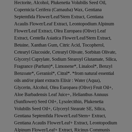
Hectorite, Alcohol, Plukenetia Volubilis Seed Oil,
Copernicia Cerifera (Carnauba) Wax, Gentiana
Septemfida Flower/Leaf/Stem Extract, Gentiana
Acaulis Flower/Leaf Extract, Leontopodium Alpinum
Flower/Leaf Extract, Olea Europaea (Olive) Leaf
Extract, Centella Asiatica Flower/Leaf/Stem Extract,
Betaine, Xanthan Gum, Citric Acid, Tocopherol,
Cetearyl Glucoside, Cetearyl Olivate, Sorbitan Olivate,
Glyceryl Caprylate, Sodium Stearoyl Glutamate, Silica,
Fragrance (Parfum)*, Limonene*, Linalool*, Benzyl
Benzoate*, Geraniol*, Citral*. *from natural essential
oils and/or plant extracts Elixir : Water (Aqua),
Glycerin, Alcohol, Olea Europaea (Olive) Fruit Oil+,
Aloe Barbadensis Leaf Juice+, Helianthus Annuus
(Sunflower) Seed Oil+, Lysolecithin, Plukenetia
Volubilis Seed Oil+, Glyceryl Stearate SE, Silica,
Gentiana Septemfida Flower/Leaf/Stem+ Extract,
Gentiana Acaulis Flower/Leaf+ Extract, Leontopodium
Alpinum Flower/Leaf+ Extract, Ricinus Communis