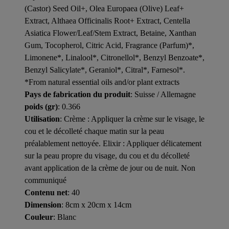
(Castor) Seed Oil+, Olea Europaea (Olive) Leaf+
Extract, Althaea Officinalis Root+ Extract, Centella
Asiatica Flower/Leaf/Stem Extract, Betaine, Xanthan
Gum, Tocopherol, Citric Acid, Fragrance (Parfum)*,
Limonene*, Linalool*, Citronellol*, Benzyl Benzoate*,
Benzyl Salicylate*, Geraniol*, Citral*, Farnesol*.
*From natural essential oils and/or plant extracts
Pays de fabrication du produit
: Suisse / Allemagne
poids (gr)
: 0.366
Utilisation
: Crème : Appliquer la crème sur le visage, le
cou et le décolleté chaque matin sur la peau
préalablement nettoyée. Elixir : Appliquer délicatement
sur la peau propre du visage, du cou et du décolleté
avant application de la crème de jour ou de nuit. Non
communiqué
Contenu net
: 40
Dimension
: 8cm x 20cm x 14cm
Couleur
: Blanc