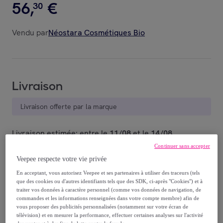
56
,
€
30
Vendu par
Néostara Cosmétiques Bio
Livraison
Livraison offerte par la marque
Livraison estimée: entre le
11/08
et le
14/08
Continuer sans accepter
Veepee respecte votre vie privée
Comment ça marche ?
En acceptant, vous autorisez Veepee et ses partenaires à utiliser des traceurs (tels
que des cookies ou d'autres identifiants tels que des SDK, ci-après "Cookies") et à
traiter vos données à caractère personnel (comme vos données de navigation, de
commandes et les informations renseignées dans votre compte membre) afin de
vous proposer des publicités personnalisées (notamment sur votre écran de
télévision) et en mesurer la performance, effectuer certaines analyses sur l'activité
Détails sur votre produit