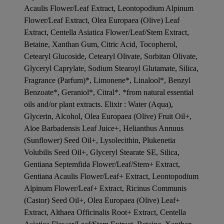
Acaulis Flower/Leaf Extract, Leontopodium Alpinum
Flower/Leaf Extract, Olea Europaea (Olive) Leaf
Extract, Centella Asiatica Flower/Leaf/Stem Extract,
Betaine, Xanthan Gum, Citric Acid, Tocopherol,
Cetearyl Glucoside, Cetearyl Olivate, Sorbitan Olivate,
Glyceryl Caprylate, Sodium Stearoyl Glutamate, Silica,
Fragrance (Parfum)*, Limonene*, Linalool*, Benzyl
Benzoate*, Geraniol*, Citral*. *from natural essential
oils and/or plant extracts. Elixir : Water (Aqua),
Glycerin, Alcohol, Olea Europaea (Olive) Fruit Oil+,
Aloe Barbadensis Leaf Juice+, Helianthus Annuus
(Sunflower) Seed Oil+, Lysolecithin, Plukenetia
Volubilis Seed Oil+, Glyceryl Stearate SE, Silica,
Gentiana Septemfida Flower/Leaf/Stem+ Extract,
Gentiana Acaulis Flower/Leaf+ Extract, Leontopodium
Alpinum Flower/Leaf+ Extract, Ricinus Communis
(Castor) Seed Oil+, Olea Europaea (Olive) Leaf+
Extract, Althaea Officinalis Root+ Extract, Centella