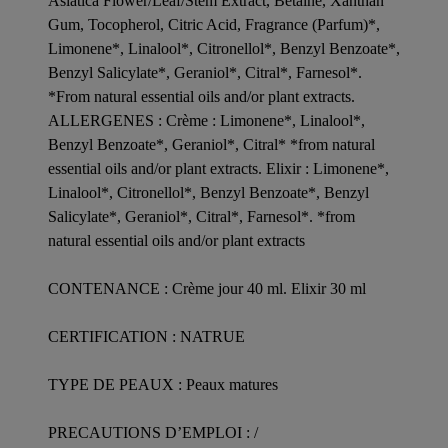
Asiatica Flower/Leaf/Stem Extract, Betaine, Xanthan
Gum, Tocopherol, Citric Acid, Fragrance (Parfum)*,
Limonene*, Linalool*, Citronellol*, Benzyl Benzoate*,
Benzyl Salicylate*, Geraniol*, Citral*, Farnesol*.
*From natural essential oils and/or plant extracts.
ALLERGENES : Crème : Limonene*, Linalool*,
Benzyl Benzoate*, Geraniol*, Citral* *from natural
essential oils and/or plant extracts. Elixir : Limonene*,
Linalool*, Citronellol*, Benzyl Benzoate*, Benzyl
Salicylate*, Geraniol*, Citral*, Farnesol*. *from
natural essential oils and/or plant extracts
CONTENANCE : Crème jour 40 ml. Elixir 30 ml
CERTIFICATION : NATRUE
TYPE DE PEAUX : Peaux matures
PRECAUTIONS D’EMPLOI : /