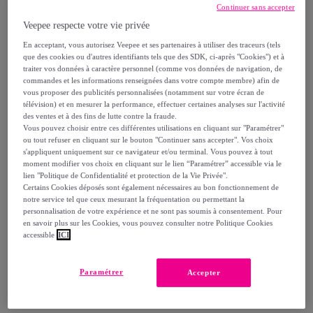
-
72
%
Continuer sans accepter
Veepee respecte votre vie privée
Vendu par
Postquam Cosmetic
En acceptant, vous autorisez Veepee et ses partenaires à utiliser des traceurs (tels
que des cookies ou d'autres identifiants tels que des SDK, ci-après "Cookies") et à
traiter vos données à caractère personnel (comme vos données de navigation, de
commandes et les informations renseignées dans votre compte membre) afin de
vous proposer des publicités personnalisées (notamment sur votre écran de
Livraison
télévision) et en mesurer la performance, effectuer certaines analyses sur l'activité
des ventes et à des fins de lutte contre la fraude.
Vous pouvez choisir entre ces différentes utilisations en cliquant sur "Paramétrer"
Livraison à partir de
5,99 €
ou tout refuser en cliquant sur le bouton "Continuer sans accepter". Vos choix
s'appliquent uniquement sur ce navigateur et/ou terminal. Vous pouvez à tout
Offerte par la marque dès 50 € d'achat
moment modifier vos choix en cliquant sur le lien “Paramétrer” accessible via le
lien "Politique de Confidentialité et protection de la Vie Privée".
Certains Cookies déposés sont également nécessaires au bon fonctionnement de
Livraison estimée: entre le
15/08
et le
18/08
notre service tel que ceux mesurant la fréquentation ou permettant la
personnalisation de votre expérience et ne sont pas soumis à consentement. Pour
en savoir plus sur les Cookies, vous pouvez consulter notre Politique Cookies
Comment ça marche ?
accessible
ICI
Paramétrer
Accepter