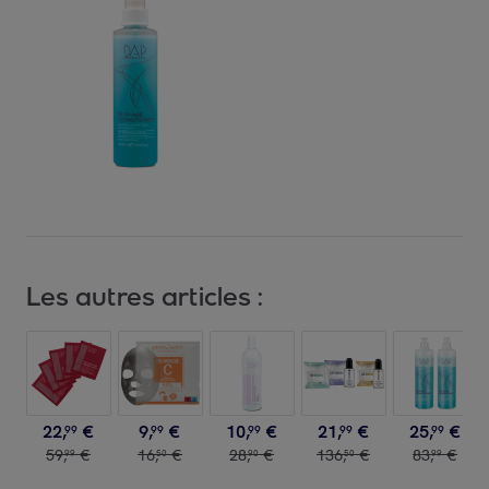
Les autres articles :
22
,
€
9
,
€
10
,
€
21
,
€
25
,
€
99
99
99
99
99
59
,
€
16
,
€
28
,
€
136
,
€
83
,
€
99
50
90
50
99