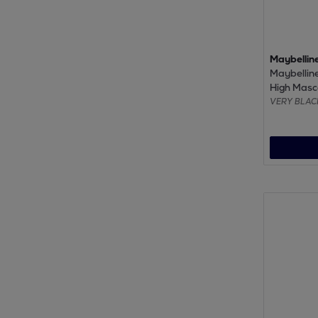
Maybellin
Maybellin
High Masc
Very blac
VERY BLAC