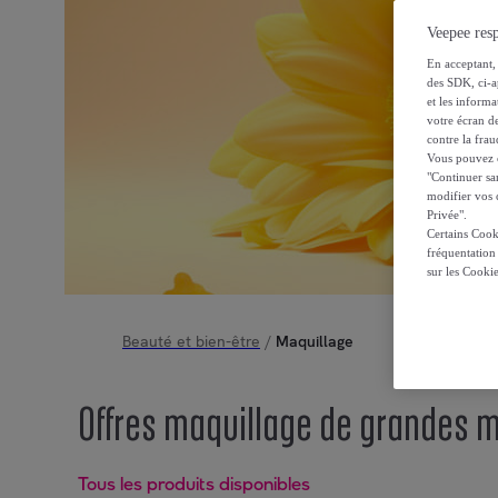
Veepee resp
En acceptant, 
des SDK, ci-a
et les inform
votre écran de
contre la frau
Vous pouvez ch
"Continuer sa
modifier vos c
Privée".
Certains Cook
fréquentation
sur les Cooki
Beauté et bien-être
/
Maquillage
Offres maquillage de grandes m
Tous les produits disponibles