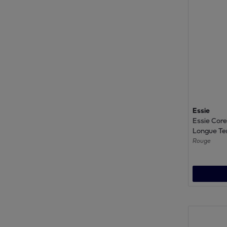
Essie
Essie Core
Longue Ten
13,5 ML
Rouge