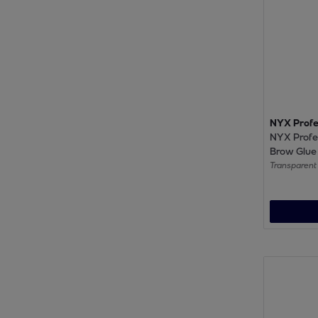
NYX Profe
NYX Profe
Brow Glue 
sourcils T
Transparent