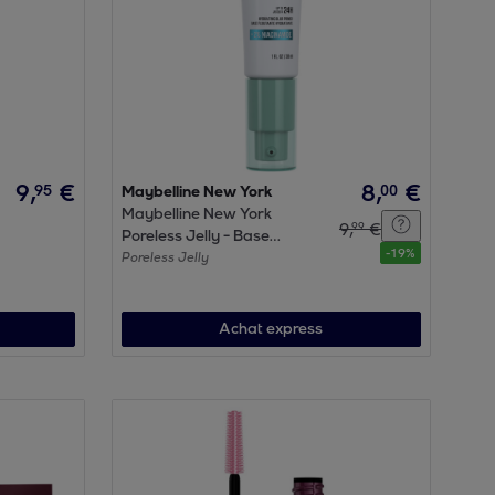
9
,
€
8
,
€
95
00
Maybelline New York
Maybelline New York
9
,
€
99
Poreless Jelly - Base
-
19
%
floutante - Enrichie en
Poreless Jelly
niacinamide - 30 ml
Achat express