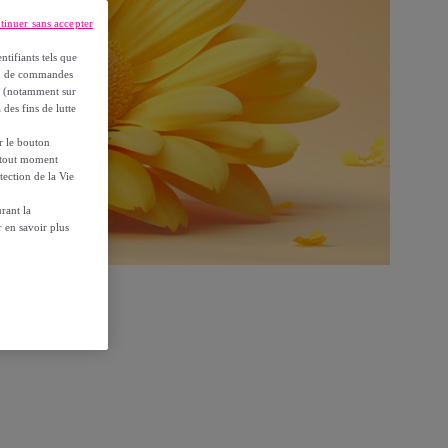
tinuer sans accepter
ntifiants tels que
on, de commandes
es (notamment sur
 des fins de lutte
ur le bouton
à tout moment
tection de la Vie
rant la
 en savoir plus