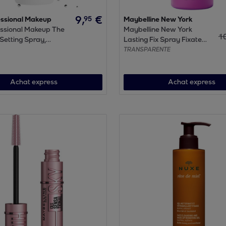
9
,
€
95
ssional Makeup
Maybelline New York
ssional Makeup The
Maybelline New York
1
Setting Spray,
Lasting Fix Spray Fixateur
teur résistant aux
TRANSPARENTE 100 MLT
TRANSPARENTE
 et waterproof, 60ml
Achat express
Achat express