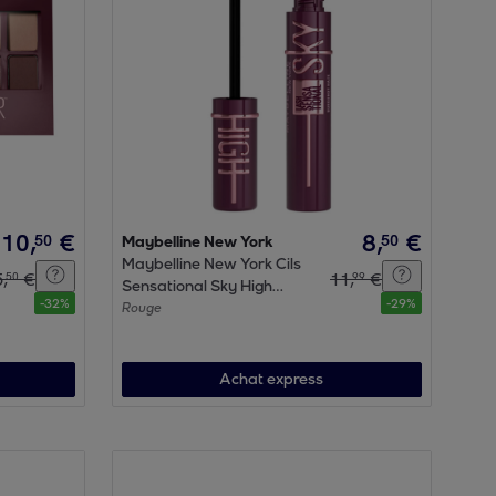
10
,
€
8
,
€
50
50
Maybelline New York
Maybelline New York Cils
5
,
€
11
,
€
50
99
Sensational Sky High
-
32
%
-
29
%
Mascara Bordeaux 7.2 ML
Rouge
Achat express