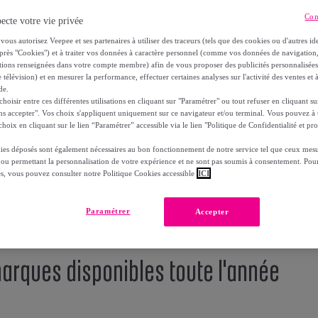
Con
ecte votre vie privée
vous autorisez Veepee et ses partenaires à utiliser des traceurs (tels que des cookies ou d'autres ide
près "Cookies") et à traiter vos données à caractère personnel (comme vos données de navigati
ations renseignées dans votre compte membre) afin de vous proposer des publicités personnalisé
 télévision) et en mesurer la performance, effectuer certaines analyses sur l'activité des ventes et à
de.
oisir entre ces différentes utilisations en cliquant sur "Paramétrer" ou tout refuser en cliquant s
ns accepter". Vos choix s'appliquent uniquement sur ce navigateur et/ou terminal. Vous pouvez 
hoix en cliquant sur le lien “Paramétrer” accessible via le lien "Politique de Confidentialité et pro
ies déposés sont également nécessaires au bon fonctionnement de notre service tel que ceux mesu
 ou permettant la personnalisation de votre expérience et ne sont pas soumis à consentement. Pour
es, vous pouvez consulter notre Politique Cookies accessible
ICI
Paramétrer
Accepter
arques disponibles toute l'année