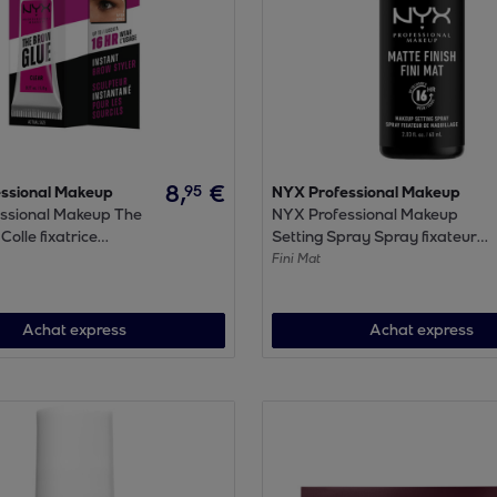
8
,
€
95
ssional Makeup
NYX Professional Makeup
ssional Makeup The
NYX Professional Makeup
Colle fixatrice
Setting Spray Spray fixateur
ransparent
Fini Mat
Fini Mat
Achat express
Achat express