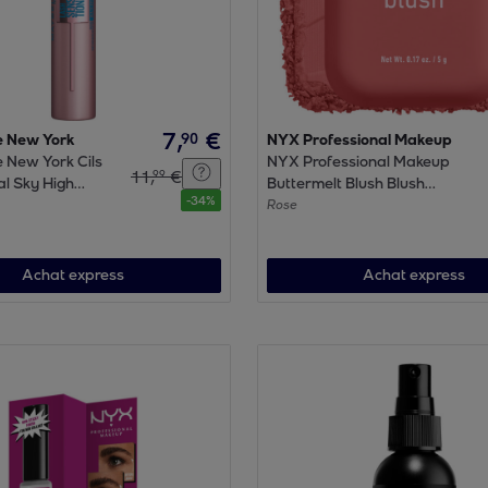
7
,
€
90
e New York
NYX Professional Makeup
 New York Cils
NYX Professional Makeup
11
,
€
99
l Sky High
Buttermelt Blush Blush
-
34
%
aterproof Very
FEELING BUTTA
Rose
ML
Achat express
Achat express