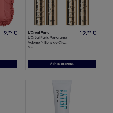
9
,
€
19
,
€
95
99
L'Oréal Paris
L'Oréal Paris Panorama
Volume Millions de Cils
Mascara Noir Lot de 2
Noir
Achat express