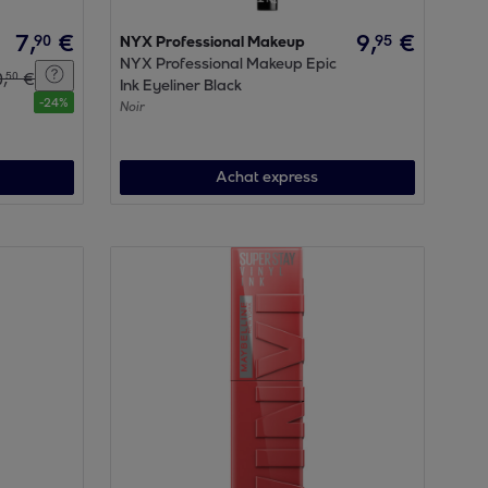
7
,
€
9
,
€
90
95
NYX Professional Makeup
NYX Professional Makeup Epic
0
,
€
50
Ink Eyeliner Black
-
24
%
Noir
Achat express