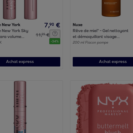
7
,
€
90
e New York
Nuxe
e New York Sky
Rêve de miel® - Gel nettoyant
11
,
€
99
ara volume
et démaquillant visage
-
34
%
k
Peaux sèches et sensibles
K
200 ml Flacon pompe
200ml
Achat express
Achat express