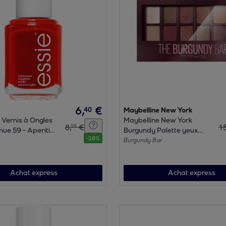
6
,
€
40
Maybelline New York
 Vernis à Ongles
Maybelline New York
8
,
€
1
99
ue 59 - Aperitif
Burgundy Palette yeux
-
28
%
Burgundy Bar
Burgundy Bar
Achat express
Achat express