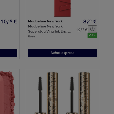
10
,
€
8
,
€
15
90
Maybelline New York
Maybelline New York
12
,
€
99
Superstay Vinyl Ink Encre
-
31
%
à lèvres liquide mat 15
Rose
PEACHY 4.2 ML
Achat express