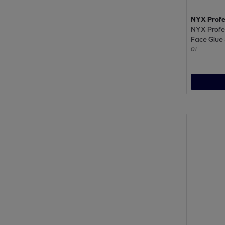
NYX Profe
NYX Profe
Face Glue 
Spray fixa
01
transferts