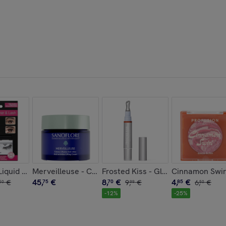
s Joues ou Paupières
iquid Liner & Lash - Kit Faux Cils Eyeliner Magnétique Accent
Merveilleuse - Crème visage riche lift anti-rides certi
Frosted Kiss - Gloss Rafraîchissa
Cinnamon Swir
45
,
€
8
,
€
4
,
€
€
75
70
9
,
€
85
6
,
€
50
99
50
-
12
%
-
25
%