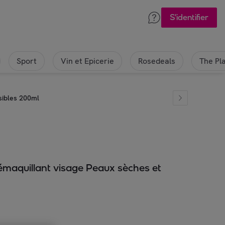
S'identifier
Sport
Vin et Epicerie
Rosedeals
The Pl
sibles 200ml
démaquillant visage Peaux sèches et