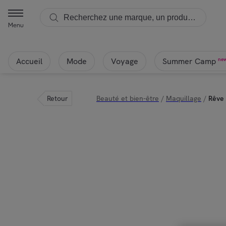
Nuxe - Rêve de miel® - Gel nettoyant et démaquillant visage Peaux s
Menu
Accueil
Mode
Voyage
ne
Summer Camp
Retour
Beauté et bien-être
/
Maquillage
/
Rêve 