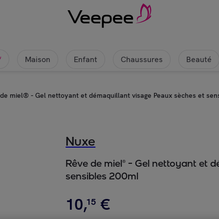
èches et sensibles 200ml | Veepee
Maison
Enfant
Chaussures
Beauté
w
de miel® - Gel nettoyant et démaquillant visage Peaux sèches et sen
Nuxe
Rêve de miel® - Gel nettoyant et 
sensibles 200ml
10
,
€
15