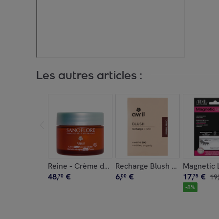
Les autres articles :
Reine - Crème de Nuit Anti-Âge Global 50 ml
Recharge Blush - Multi Usage
Magnetic L
48
,
€
6
,
€
17
,
€
70
00
75
19
,
-
8
%