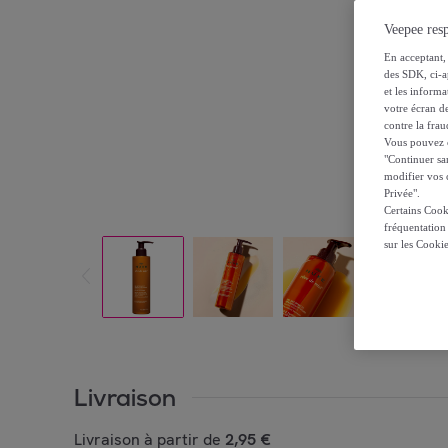
Veepee resp
En acceptant, 
des SDK, ci-a
et les inform
votre écran de
contre la frau
Vous pouvez ch
"Continuer sa
modifier vos c
Privée".
Certains Cook
fréquentation
sur les Cooki
Livraison
Livraison à partir de
2,95 €