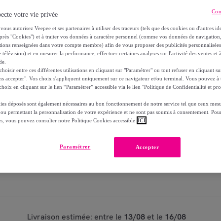
Con
ecte votre vie privée
vous autorisez Veepee et ses partenaires à utiliser des traceurs (tels que des cookies ou d'autres ide
Modèle :
200 ml Flacon pompe
près "Cookies") et à traiter vos données à caractère personnel (comme vos données de navigati
ations renseignées dans votre compte membre) afin de vous proposer des publicités personnalisé
 télévision) et en mesurer la performance, effectuer certaines analyses sur l'activité des ventes et à
1
Ajouter au panier
de.
oisir entre ces différentes utilisations en cliquant sur "Paramétrer" ou tout refuser en cliquant s
Vendu par
MyOrigines
ns accepter". Vos choix s'appliquent uniquement sur ce navigateur et/ou terminal. Vous pouvez 
hoix en cliquant sur le lien “Paramétrer” accessible via le lien "Politique de Confidentialité et pro
Partager cet article
ies déposés sont également nécessaires au bon fonctionnement de notre service tel que ceux mesu
 ou permettant la personnalisation de votre expérience et ne sont pas soumis à consentement. Pour
es, vous pouvez consulter notre Politique Cookies accessible
ICI
Paramétrer
Accepter
Livraison estimée: entre le
13/08
et le
16/08