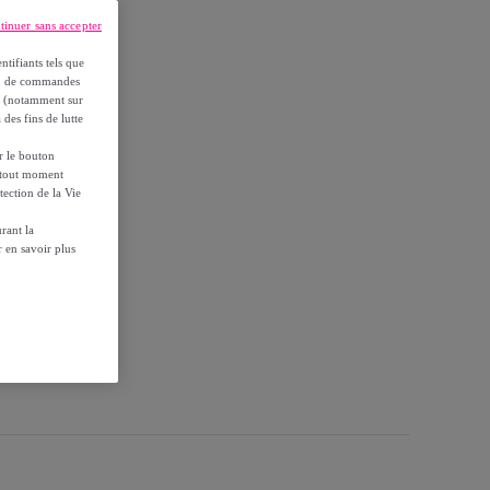
tinuer sans accepter
ntifiants tels que
on, de commandes
es (notamment sur
 des fins de lutte
ur le bouton
à tout moment
tection de la Vie
rant la
 en savoir plus