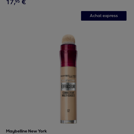
17
,
€
95
Achat express
Maybelline New York