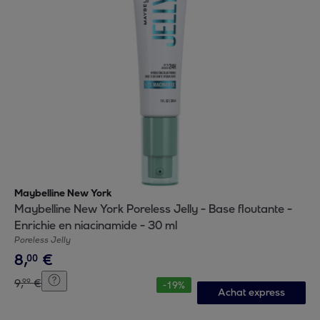
Maybelline New York
Maybelline New York Poreless Jelly - Base floutante -
Enrichie en niacinamide - 30 ml
Poreless Jelly
8
,
€
00
9
,
€
99
-
19
%
Achat express