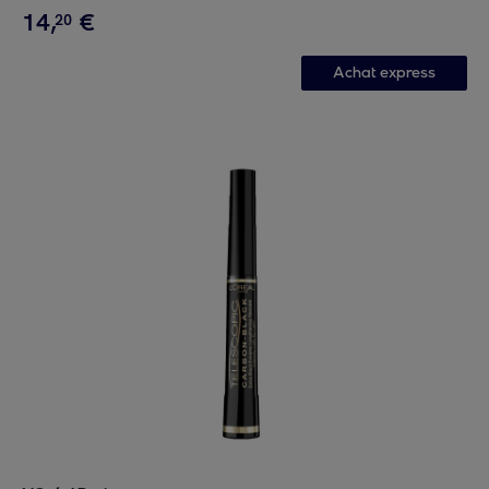
14
,
€
20
Achat express