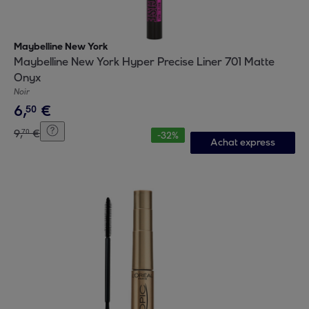
Maybelline New York
Maybelline New York Hyper Precise Liner 701 Matte
Onyx
Noir
6
,
€
50
9
,
€
70
-
32
%
Achat express