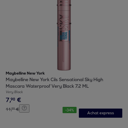
Maybelline New York
Maybelline New York Cils Sensational Sky High
Mascara Waterproof Very Black 7.2 ML
Very Black
7
,
€
90
11
,
€
99
-
34
%
Achat express