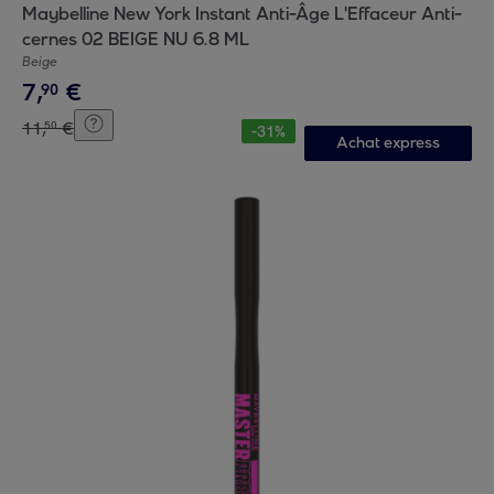
Maybelline New York Instant Anti-Âge L'Effaceur Anti-
cernes 02 BEIGE NU 6.8 ML
Beige
7
,
€
90
11
,
€
50
-
31
%
Achat express