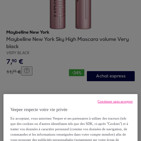
Maybelline New York
Maybelline New York Sky High Mascara volume Very
black
VERY BLACK
7
,
€
90
11
,
€
99
-
34
%
Achat express
Continuer sans accepter
Veepee respecte votre vie privée
En acceptant, vous autorisez Veepee et ses partenaires à utiliser des traceurs (tels
que des cookies ou d'autres identifiants tels que des SDK, ci-après "Cookies") et à
traiter vos données à caractère personnel (comme vos données de navigation, de
commandes et les informations renseignées dans votre compte membre) afin de
vous proposer des publicités personnalisées (notamment sur votre écran de