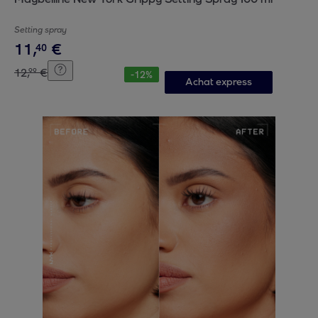
Setting spray
11
,
€
40
12
,
€
99
-
12
%
Achat express