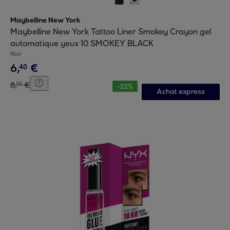
Maybelline New York
Maybelline New York Tattoo Liner Smokey Crayon gel
automatique yeux 10 SMOKEY BLACK
Noir
6
,
€
40
8
,
€
30
-
22
%
Achat express