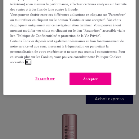
télévision) et en mesurer la performance, effectuer certaines analyses sur l'activité
des ventes et à des fins de lutte contre la fraude.
Vous pouvez choisir entre ces différentes utilisations en cliquant sur "Paramétrer"
ou tout refuser en cliquant sur le bouton "Continuer sans accepter". Vos choix
s'appliquent uniquement sur ce navigateur et/ou terminal. Vous pouvez à tout
moment modifier vos choix en cliquant sur le lien “Paramétrer” accessible via le
lien "Politique de Confidentialité et protection de la Vie Privée".
Certains Cookies déposés sont également nécessaires au bon fonctionnement de
notre service tel que ceux mesurant la fréquentation ou permettant la
personnalisation de votre expérience et ne sont pas soumis à consentement. Pour
Nuxe
en savoir plus sur les Cookies, vous pouvez consulter notre Politique Cookies
Rêve de miel® - Gel nettoyant et démaquillant visage
accessible
ICI
Peaux sèches et sensibles 200ml
200 ml Flacon pompe
Paramétrer
Accepter
10
,
€
15
Achat express