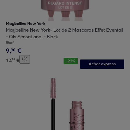
Maybelline New York
Maybelline New York- Lot de 2 Mascaras Effet Eventail
- Cils Sensational - Black
Black
9
,
€
90
12
,
€
79
-
22
%
Achat express