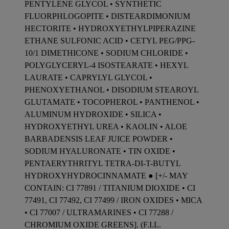
PENTYLENE GLYCOL • SYNTHETIC
FLUORPHLOGOPITE • DISTEARDIMONIUM
HECTORITE • HYDROXYETHYLPIPERAZINE
ETHANE SULFONIC ACID • CETYL PEG/PPG-
10/1 DIMETHICONE • SODIUM CHLORIDE •
POLYGLYCERYL-4 ISOSTEARATE • HEXYL
LAURATE • CAPRYLYL GLYCOL •
PHENOXYETHANOL • DISODIUM STEAROYL
GLUTAMATE • TOCOPHEROL • PANTHENOL •
ALUMINUM HYDROXIDE • SILICA •
HYDROXYETHYL UREA • KAOLIN • ALOE
BARBADENSIS LEAF JUICE POWDER •
SODIUM HYALURONATE • TIN OXIDE •
PENTAERYTHRITYL TETRA-DI-T-BUTYL
HYDROXYHYDROCINNAMATE ● [+/- MAY
CONTAIN: CI 77891 / TITANIUM DIOXIDE • CI
77491, CI 77492, CI 77499 / IRON OXIDES • MICA
• CI 77007 / ULTRAMARINES • CI 77288 /
CHROMIUM OXIDE GREENS]. (F.I.L.