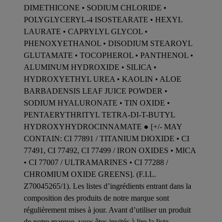
DIMETHICONE • SODIUM CHLORIDE •
POLYGLYCERYL-4 ISOSTEARATE • HEXYL
LAURATE • CAPRYLYL GLYCOL •
PHENOXYETHANOL • DISODIUM STEAROYL
GLUTAMATE • TOCOPHEROL • PANTHENOL •
ALUMINUM HYDROXIDE • SILICA •
HYDROXYETHYL UREA • KAOLIN • ALOE
BARBADENSIS LEAF JUICE POWDER •
SODIUM HYALURONATE • TIN OXIDE •
PENTAERYTHRITYL TETRA-DI-T-BUTYL
HYDROXYHYDROCINNAMATE ● [+/- MAY
CONTAIN: CI 77891 / TITANIUM DIOXIDE • CI
77491, CI 77492, CI 77499 / IRON OXIDES • MICA
• CI 77007 / ULTRAMARINES • CI 77288 /
CHROMIUM OXIDE GREENS]. (F.I.L.
Z70045265/1). Les listes d’ingrédients entrant dans la
composition des produits de notre marque sont
régulièrement mises à jour. Avant d’utiliser un produit
de notre marque, vous êtes invités à lire la liste