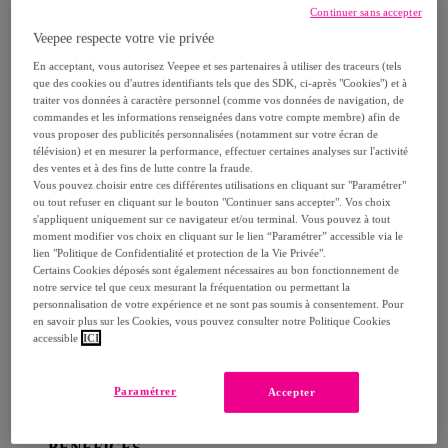
Livraison estimée: entre le
11/08
et le
14/08
Continuer sans accepter
Veepee respecte votre vie privée
Comment ça marche ?
En acceptant, vous autorisez Veepee et ses partenaires à utiliser des traceurs (tels
que des cookies ou d'autres identifiants tels que des SDK, ci-après "Cookies") et à
traiter vos données à caractère personnel (comme vos données de navigation, de
commandes et les informations renseignées dans votre compte membre) afin de
vous proposer des publicités personnalisées (notamment sur votre écran de
télévision) et en mesurer la performance, effectuer certaines analyses sur l'activité
des ventes et à des fins de lutte contre la fraude.
Détails sur votre produit
Vous pouvez choisir entre ces différentes utilisations en cliquant sur "Paramétrer"
ou tout refuser en cliquant sur le bouton "Continuer sans accepter". Vos choix
s'appliquent uniquement sur ce navigateur et/ou terminal. Vous pouvez à tout
Description
moment modifier vos choix en cliquant sur le lien “Paramétrer” accessible via le
lien "Politique de Confidentialité et protection de la Vie Privée".
Certains Cookies déposés sont également nécessaires au bon fonctionnement de
notre service tel que ceux mesurant la fréquentation ou permettant la
Fond de teint à couvrance naturelle, enrichi en acide
personnalisation de votre expérience et ne sont pas soumis à consentement. Pour
en savoir plus sur les Cookies, vous pouvez consulter notre Politique Cookies
hyaluronique et 80% de base hydratante, pour un effet
accessible
ICI
seconde peau. 99,5% des femmes ont trouvé leur
accord parfait*. Disponible en 48 teintes. *Test
Paramétrer
Accepter
consommateur sur 211 femmes avec 48 teintes
BENEFICES