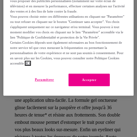
Livraison estimée: entre le
12/08
et le
15/08
vous proposer des publicités personnalisées (notamment sur votre écran de
télévision) et en mesurer la performance, effectuer certaines analyses sur l'activité
des ventes et à des fins de lutte contre la fraude.
Vous pouvez choisir entre ces différentes utilisations en cliquant sur "Paramétrer"
Comment ça marche ?
ou tout refuser en cliquant sur le bouton "Continuer sans accepter". Vos choix
s'appliquent uniquement sur ce navigateur et/ou terminal. Vous pouvez à tout
moment modifier vos choix en cliquant sur le lien “Paramétrer” accessible via le
lien "Politique de Confidentialité et protection de la Vie Privée".
Certains Cookies déposés sont également nécessaires au bon fonctionnement de
notre service tel que ceux mesurant la fréquentation ou permettant la
personnalisation de votre expérience et ne sont pas soumis à consentement. Pour
Détails sur votre produit
en savoir plus sur les Cookies, vous pouvez consulter notre Politique Cookies
accessible
ICI
Description
Paramétrer
Accepter
Le crayon eyeliner mine rétractable waterproof permet
une application ultra-facile. La formule gel onctueuse
glisse facilement sur la paupière et offre jusqu'à 36
heures de tenue* et résiste aux frottements. Son double
embout mousse permet d'estomper le trait pour créer
vos plus beaux looks sur-mesure. Enfin un eyeliner qui
résistera à toutes les épreuves de votre journée. *auto-