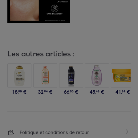
Les autres articles :
18
,
€
32
,
€
66
,
€
45
,
€
41
,
€
90
94
00
48
94
Politique et conditions de retour