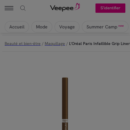
S'identifier
Accueil
Mode
Voyage
new
Summer Camp
Beauté et bien-être
/
Maquillage
/
L'Oréal Paris Infaillible Grip Li