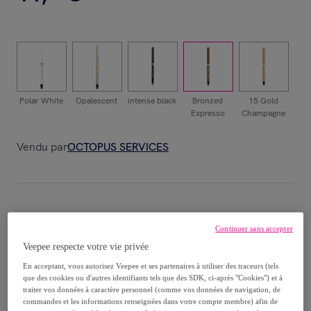
Polar White
Opalescent
intense black
Bronzed
15 Gold
Expresso
Champagne
Vendu par
OCTOPUS SERVICES
Livraison
Continuer sans accepter
Veepee respecte votre vie privée
Livraison à partir de
4 €
En acceptant, vous autorisez Veepee et ses partenaires à utiliser des traceurs (tels
Offerte par la marque dès 40 € d'achat
que des cookies ou d'autres identifiants tels que des SDK, ci-après "Cookies") et à
traiter vos données à caractère personnel (comme vos données de navigation, de
commandes et les informations renseignées dans votre compte membre) afin de