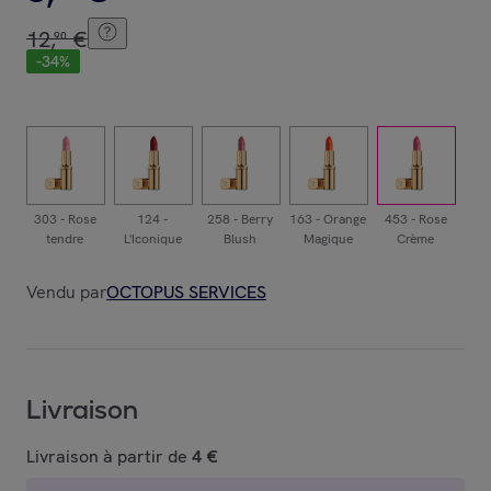
12
,
€
90
-
34
%
303 - Rose
124 -
258 - Berry
163 - Orange
453 - Rose
tendre
L'Iconique
Blush
Magique
Crème
Ma
Vendu par
OCTOPUS SERVICES
Livraison
Livraison à partir de
4 €