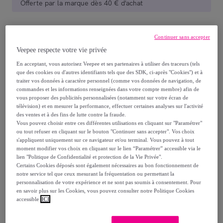
Offerte par la marque dès 40 € d'achat
Livraison estimée: entre le
13/08
et le
16/08
Continuer sans accepter
Veepee respecte votre vie privée
Comment ça marche ?
En acceptant, vous autorisez Veepee et ses partenaires à utiliser des traceurs (tels
que des cookies ou d'autres identifiants tels que des SDK, ci-après "Cookies") et à
traiter vos données à caractère personnel (comme vos données de navigation, de
commandes et les informations renseignées dans votre compte membre) afin de
vous proposer des publicités personnalisées (notamment sur votre écran de
télévision) et en mesurer la performance, effectuer certaines analyses sur l'activité
Détails sur votre produit
des ventes et à des fins de lutte contre la fraude.
Vous pouvez choisir entre ces différentes utilisations en cliquant sur "Paramétrer"
ou tout refuser en cliquant sur le bouton "Continuer sans accepter". Vos choix
Description
s'appliquent uniquement sur ce navigateur et/ou terminal. Vous pouvez à tout
moment modifier vos choix en cliquant sur le lien “Paramétrer” accessible via le
lien "Politique de Confidentialité et protection de la Vie Privée".
Certains Cookies déposés sont également nécessaires au bon fonctionnement de
notre service tel que ceux mesurant la fréquentation ou permettant la
Rouge à lèvres soin confort extrême. Une texture
personnalisation de votre expérience et ne sont pas soumis à consentement. Pour
voluptueuse qui gorge vos lèvres d’hydratation et les
en savoir plus sur les Cookies, vous pouvez consulter notre Politique Cookies
accessible
ICI
préserve du desséchement. Une palette de couleurs
intenses et éclatantes.