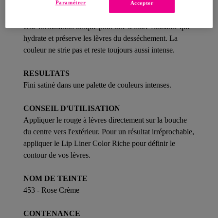
Paramétrer
Accepter
BENEFICES
Une formulation unique pour une texture fondante qui
hydrate et préserve les lèvres du desséchement. La
couleur ne strie pas et reste toujours aussi intense.
RESULTATS
Fini satiné dans une palette de couleurs intenses.
CONSEIL D'UTILISATION
Appliquer le rouge à lèvres directement sur la bouche
du centre vers l'extérieur. Pour un résultat irréprochable,
appliquer le Lip Liner Color Riche pour définir le
contour de vos lèvres.
NOM DE TEINTE
453 - Rose Crème
CONTENANCE