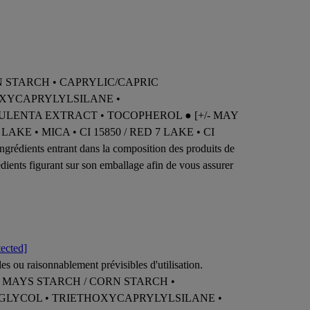
RN STARCH • CAPRYLIC/CAPRIC
OXYCAPRYLYLSILANE •
CULENTA EXTRACT • TOCOPHEROL ● [+/- MAY
 LAKE • MICA • CI 15850 / RED 7 LAKE • CI
ients entrant dans la composition des produits de
rédients figurant sur son emballage afin de vous assurer
tected]
es ou raisonnablement prévisibles d'utilisation.
EA MAYS STARCH / CORN STARCH •
 GLYCOL • TRIETHOXYCAPRYLYLSILANE •