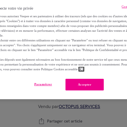
15
,
€
50
Con
ecte votre vie privée
-
30
%
vous autorisez Veepee et ses partenaires à utiliser des traceurs (tels que des cookies ou d'autres ide
Choisissez votre modèle
près "Cookies") et à traiter vos données à caractère personnel (comme vos données de navigati
ations renseignées dans votre compte membre) afin de vous proposer des publicités personnalisé
 télévision) et en mesurer la performance, effectuer certaines analyses sur l'activité des ventes et à
de.
oisir entre ces différentes utilisations en cliquant sur "Paramétrer" ou tout refuser en cliquant s
ns accepter". Vos choix s'appliquent uniquement sur ce navigateur et/ou terminal. Vous pouvez 
hoix en cliquant sur le lien “Paramétrer” accessible via le lien "Politique de Confidentialité et pro
06
21
03
48
ies déposés sont également nécessaires au bon fonctionnement de notre service tel que ceux mesu
 ou permettant la personnalisation de votre expérience et ne sont pas soumis à consentement. Pour
es, vous pouvez consulter notre Politique Cookies accessible
ICI
Modèle :
Maybelline New York Superstay 24H
GRM
Paramétrer
Accepter
1
Ajouter au panier
Vendu par
OCTOPUS SERVICES
Partager cet article