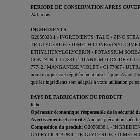
PERIODE DE CONSERVATION APRES OUVE
24.0 mois
INGREDIENTS
G2056838 1 - INGREDIENTS: TALC • ZINC ST
TRIGLYCERIDE • DIMETHICONE/VINYL DIME
ETHYLHEXYLGLYCERIN • POTASSIUM SORBATE 
CONTAIN: CI 77891 / TITANIUM DIOXIDE • CI 774
77742 / MANGANESE VIOLET • CI 77007 / ULTRAMARINE
notre marque sont régulièrement mises à jour. Avant d’uti
que les ingrédients sont adaptés à votre utilisation perso
PAYS DE FABRICATION DU PRODUIT
Italie
Opérateur économique responsable de la sécurité d
Avertissements et sécurité
: Aucune précaution spécifiq
Composition du produit
: G2056838 1 - INGREDI
CAPRYLIC/CAPRIC TRIGLYCERIDE • DIMETH