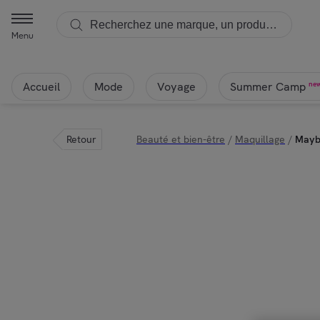
Menu
Accueil
Mode
Voyage
ne
Summer Camp
Retour
Beauté et bien-être
/
Maquillage
/
Maybe