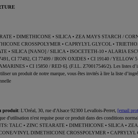
RTURE
EARATE • DIMETHICONE • SILICA • ZEA MAYS STARCH / CO
THICONE CROSSPOLYMER • CAPRYLYL GLYCOL • TRIETH
• SILICA [NANO] / SILICA • ISOCETETH-10 • ALARIA ES
91, CI 77492, CI 77499 / IRON OXIDES • CI 19140 / YELLOW 5
S • CI 15850 / RED 6]. (F.I.L. Z70017546/2). Les listes d’ingréd
liser un produit de notre marque, vous êtes invités à lire la liste d’ing
nnelle
u produit
: L'Oréal, 30, rue d'Alsace 92300 Levallois-Perret,
[email pro
ue d'utilisation n'est requise pour ce produit dans des conditions normal
ENTS: TALC • ZINC STEARATE • DIMETHICONE • SILICA • Z
ICONE/VINYL DIMETHICONE CROSSPOLYMER • CAPRYLYL