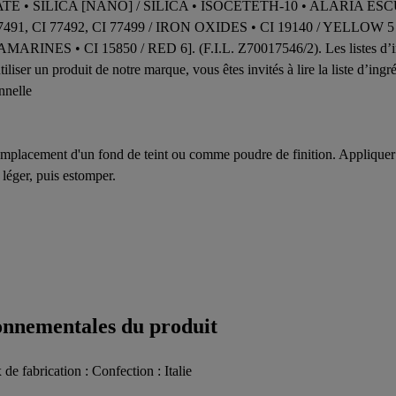
• SILICA [NANO] / SILICA • ISOCETETH-10 • ALARIA ES
91, CI 77492, CI 77499 / IRON OXIDES • CI 19140 / YELLOW 5
S • CI 15850 / RED 6]. (F.I.L. Z70017546/2). Les listes d’ingréd
liser un produit de notre marque, vous êtes invités à lire la liste d’ing
nnelle
placement d'un fond de teint ou comme poudre de finition. Appliquer sur
 léger, puis estomper.
ronnementales du produit
 de fabrication : Confection : Italie