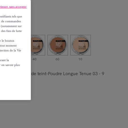
tinuer sans accepter
ntifiants tels que
on, de commandes
es (notamment sur
 des fins de lutte
ur le bouton
à tout moment
tection de la Vie
05
40
60
10
rant la
 en savoir plus
 Hybride Fond de teint-Poudre Longue Tenue 03 - 9