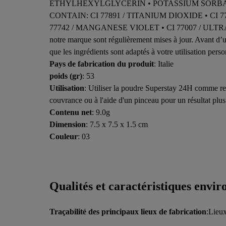
ETHYLHEXYLGLYCERIN • POTASSIUM SORBATE 
CONTAIN: CI 77891 / TITANIUM DIOXIDE • CI 774
77742 / MANGANESE VIOLET • CI 77007 / ULTRAMARINE
notre marque sont régulièrement mises à jour. Avant d’uti
que les ingrédients sont adaptés à votre utilisation perso
Pays de fabrication du produit
: Italie
poids (gr)
: 53
Utilisation
: Utiliser la poudre Superstay 24H comme rem
couvrance ou à l'aide d'un pinceau pour un résultat plus
Contenu net
: 9.0g
Dimension
: 7.5 x 7.5 x 1.5 cm
Couleur
: 03
Qualités et caractéristiques envi
Traçabilité des principaux lieux de fabrication
:Lieux