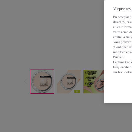
Veepee resp
En acceptant, 
des SDK, ci-a
et les inform
votre écran de
contre la frau
Vous pouvez ch
"Continuer sa
modifier vos c
Privée".
Certains Cook
fréquentation
sur les Cooki