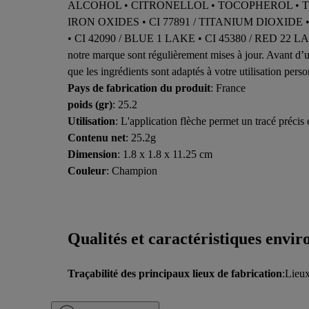
ALCOHOL • CITRONELLOL • TOCOPHEROL • TIN OX
IRON OXIDES • CI 77891 / TITANIUM DIOXIDE • 
• CI 42090 / BLUE 1 LAKE • CI 45380 / RED 22 LAKE •
notre marque sont régulièrement mises à jour. Avant d’uti
que les ingrédients sont adaptés à votre utilisation perso
Pays de fabrication du produit
: France
poids (gr)
: 25.2
Utilisation
: L'application flèche permet un tracé précis 
Contenu net
: 25.2g
Dimension
: 1.8 x 1.8 x 11.25 cm
Couleur
: Champion
Qualités et caractéristiques envi
Traçabilité des principaux lieux de fabrication
:Lieux