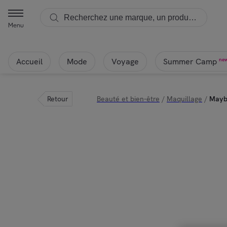
Menu
Accueil
Mode
Voyage
ne
Summer Camp
Retour
Beauté et bien-être
/
Maquillage
/
Maybe