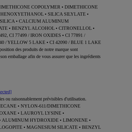
1/DIMETHICONE COPOLYMER • DIMETHICONE
HENOXYETHANOL • SILICA SILYLATE •
SILICA • CALCIUM ALUMINUM
TE • BENZYL ALCOHOL • CITRONELLOL •
, CI 77499 / IRON OXIDES • CI 77891 /
140 / YELLOW 5 LAKE • CI 42090 / BLUE 1 LAKE
sition des produits de notre marque sont
ur son emballage afin de vous assurer que les ingrédients
tected]
es ou raisonnablement prévisibles d'utilisation.
ODECANE • NYLON-611/DIMETHICONE
OXANE • LAUROYL LYSINE •
• ALUMINUM HYDROXIDE • LIMONENE •
LOGOPITE • MAGNESIUM SILICATE • BENZYL