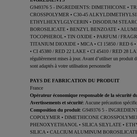
G949376 5 - INGREDIENTS: DIMETHICONE •
CROSSPOLYMER • C30-45 ALKYLDIMETHYLSI
ETHYLHEXYLGLYCERIN • DISODIUM STEARO
BOROSILICATE • BENZYL BENZOATE • ALUMI
TOCOPHEROL • TIN OXIDE • PARFUM / FRAGRANCE 
TITANIUM DIOXIDE • MICA • CI 15850 / RED 6 •
• CI 45380 / RED 22 LAKE • CI 45410 / RED 28 LAKE]. 
régulièrement mises à jour. Avant d’utiliser un produit d
sont adaptés à votre utilisation personnelle
PAYS DE FABRICATION DU PRODUIT
France
Opérateur économique responsable de la sécurité d
Avertissements et sécurité
: Aucune précaution spécifiq
Composition du produit
: G949376 5 - INGREDI
COPOLYMER • DIMETHICONE CROSSPOLYMER 
PHENOXYETHANOL • SILICA SILYLATE • ET
SILICA • CALCIUM ALUMINUM BOROSILICATE