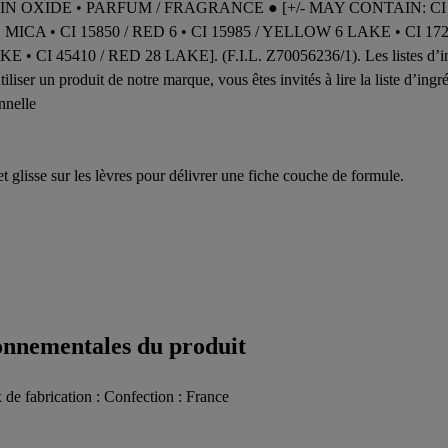
IDE • PARFUM / FRAGRANCE ● [+/- MAY CONTAIN: CI 15850 /
MICA • CI 15850 / RED 6 • CI 15985 / YELLOW 6 LAKE • CI 17
 CI 45410 / RED 28 LAKE]. (F.I.L. Z70056236/1). Les listes d’ingré
liser un produit de notre marque, vous êtes invités à lire la liste d’ing
nnelle
et glisse sur les lèvres pour délivrer une fiche couche de formule.
ronnementales du produit
 de fabrication : Confection : France