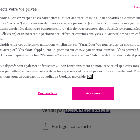
12
,
€
99
Con
ecte votre vie privée
-
14
%
vous autorisez Veepee et ses partenaires à utiliser des traceurs (tels que des cookies ou d'autres ide
Choisissez votre modèle
près "Cookies") et à traiter vos données à caractère personnel (comme vos données de navigati
ations renseignées dans votre compte membre) afin de vous proposer des publicités personnalisé
 télévision) et en mesurer la performance, effectuer certaines analyses sur l'activité des ventes et à
de.
oisir entre ces différentes utilisations en cliquant sur "Paramétrer" ou tout refuser en cliquant s
ns accepter". Vos choix s'appliquent uniquement sur ce navigateur et/ou terminal. Vous pouvez 
hoix en cliquant sur le lien “Paramétrer” accessible via le lien "Politique de Confidentialité et pro
70
15 LOVER
155 SAVANT
60 PO
ies déposés sont également nécessaires au bon fonctionnement de notre service tel que ceux mesu
AMAZONIAN
 ou permettant la personnalisation de votre expérience et ne sont pas soumis à consentement. Pour
es, vous pouvez consulter notre Politique Cookies accessible
ICI
Modèle :
Maybelline New York Superstay Mat
Paramétrer
Accepter
1
Ajouter au panier
Vendu par
OCTOPUS SERVICES
Partager cet article