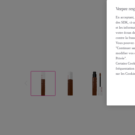
Veepee resp
En acceptant, 
des SDK, ci-a
et les inform
votre écran de
contre la frau
Vous pouvez ch
"Continuer sa
modifier vos c
Privée".
Certains Cook
fréquentation
sur les Cooki