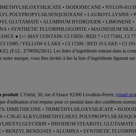
 TRIMETHYLSILOXYSILICATE • ISODODECANE • NYLON-61
LYL POLYPROPYLSILSESQUIOXANE • LAUROYL LYSINE • P
YL GLUTAMATE • ALUMINUM HYDROXIDE • LIMONENE • 
NA • SYNTHETIC FLUORPHLOGOPITE • MAGNESIUM SILICA
● [+/- MAY CONTAIN: CI 15850 / RED 7 • CI 77491, CI 77492
 CI 15985 / YELLOW 6 LAKE • CI 17200 / RED 33 LAKE • CI 19
(F.I.L. Z70056236/1). Les listes d’ingrédients entrant dans la compo
e notre marque, vous êtes invités à lire la liste d’ingrédients figurant s
u produit
: L'Oréal, 30, rue d'Alsace 92300 Levallois-Perret,
[email pro
ue d'utilisation n'est requise pour ce produit dans des conditions normal
ENTS: DIMETHICONE • TRIMETHYLSILOXYSILICATE • ISOD
• C30-45 ALKYLDIMETHYLSILYL POLYPROPYLSILSESQUI
HYLHEXYLGLYCERIN • DISODIUM STEAROYL GLUTAMATE 
 • BENZYL BENZOATE • ALUMINA • SYNTHETIC FLUORPH