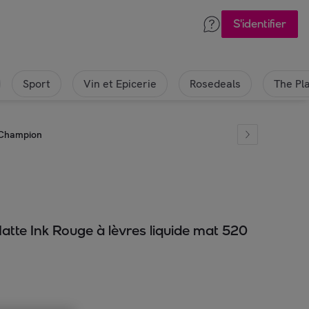
S'identifier
Sport
Vin et Epicerie
Rosedeals
The Pl
 Champion
tte Ink Rouge à lèvres liquide mat 520