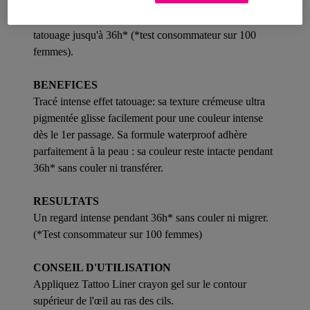
Maybelline New York. Des teintes ultra saturées en
pigments qui gardent leur intensité colorielle façon
tatouage jusqu'à 36h* (*test consommateur sur 100
femmes).
BENEFICES
Tracé intense effet tatouage: sa texture crémeuse ultra
pigmentée glisse facilement pour une couleur intense
dès le 1er passage. Sa formule waterproof adhère
parfaitement à la peau : sa couleur reste intacte pendant
36h* sans couler ni transférer.
RESULTATS
Un regard intense pendant 36h* sans couler ni migrer.
(*Test consommateur sur 100 femmes)
CONSEIL D'UTILISATION
Appliquez Tattoo Liner crayon gel sur le contour
supérieur de l'œil au ras des cils.