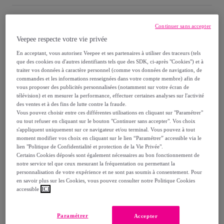
Continuer sans accepter
Détails sur votre produit
Veepee respecte votre vie privée
Description
En acceptant, vous autorisez Veepee et ses partenaires à utiliser des traceurs (tels
que des cookies ou d'autres identifiants tels que des SDK, ci-après "Cookies") et à
traiter vos données à caractère personnel (comme vos données de navigation, de
commandes et les informations renseignées dans votre compte membre) afin de
vous proposer des publicités personnalisées (notamment sur votre écran de
Contenance : Maybelline Tattoo Liner Crayon Gel
télévision) et en mesurer la performance, effectuer certaines analyses sur l'activité
des ventes et à des fins de lutte contre la fraude.
Eyeliner 901 Intense Charcoal + Maybelline Tattoo
Vous pouvez choisir entre ces différentes utilisations en cliquant sur "Paramétrer"
Liner Crayon Gel Eyeliner 920 Striking Navy +
ou tout refuser en cliquant sur le bouton "Continuer sans accepter". Vos choix
Maybelline Tattoo Liner Crayon Gel Eyeliner 910 Bold
s'appliquent uniquement sur ce navigateur et/ou terminal. Vous pouvez à tout
moment modifier vos choix en cliquant sur le lien “Paramétrer” accessible via le
Brown + Maybelline Tattoo Liner Crayon Gel Eyeliner
lien "Politique de Confidentialité et protection de la Vie Privée".
900 Deep Onyx + Maybelline Tattoo Liner Crayon Gel
Certains Cookies déposés sont également nécessaires au bon fonctionnement de
notre service tel que ceux mesurant la fréquentation ou permettant la
Eyeliner 970 Polished White + Maybelline Tattoo Liner
personnalisation de votre expérience et ne sont pas soumis à consentement. Pour
Crayon Gel Eyeliner Tealtini + Maybelline Tattoo Liner
en savoir plus sur les Cookies, vous pouvez consulter notre Politique Cookies
Crayon Gel Eyeliner Ultra Pink + Maybelline Tattoo
accessible
ICI
Liner Crayon Gel Eyeliner Purple Pop. Découvrez le
crayon gel effet tatouage longue tenue 36h* de
Paramétrer
Accepter