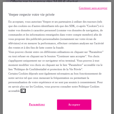
Offerte par la marque dès 34,99 € d'achat
Continuer sans accepter
Livraison estimée: entre le
12/08
et le
15/08
Veepee respecte votre vie privée
En acceptant, vous autorisez Veepee et ses partenaires à utiliser des traceurs (tels
que des cookies ou d'autres identifiants tels que des SDK, ci-après "Cookies") et à
Comment ça marche ?
traiter vos données à caractère personnel (comme vos données de navigation, de
commandes et les informations renseignées dans votre compte membre) afin de
vous proposer des publicités personnalisées (notamment sur votre écran de
télévision) et en mesurer la performance, effectuer certaines analyses sur l'activité
des ventes et à des fins de lutte contre la fraude.
Vous pouvez choisir entre ces différentes utilisations en cliquant sur "Paramétrer"
ou tout refuser en cliquant sur le bouton "Continuer sans accepter". Vos choix
Détails sur votre produit
s'appliquent uniquement sur ce navigateur et/ou terminal. Vous pouvez à tout
moment modifier vos choix en cliquant sur le lien “Paramétrer” accessible via le
lien "Politique de Confidentialité et protection de la Vie Privée".
Description
Certains Cookies déposés sont également nécessaires au bon fonctionnement de
notre service tel que ceux mesurant la fréquentation ou permettant la
personnalisation de votre expérience et ne sont pas soumis à consentement. Pour
en savoir plus sur les Cookies, vous pouvez consulter notre Politique Cookies
Découvrez le crayon gel effet tatouage longue tenue
accessible
ICI
36h* de Maybelline New York. Des teintes ultra
saturées en pigments qui gardent leur intensité colorielle
Paramétrer
Accepter
façon tatouage jusqu'à 36h* (*test consommateur sur