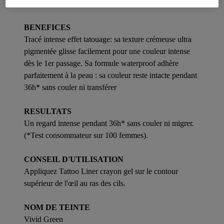
100 femmes).
BENEFICES
Tracé intense effet tatouage: sa texture crémeuse ultra
pigmentée glisse facilement pour une couleur intense
dès le 1er passage. Sa formule waterproof adhère
parfaitement à la peau : sa couleur reste intacte pendant
36h* sans couler ni transférer
RESULTATS
Un regard intense pendant 36h* sans couler ni migrer.
(*Test consommateur sur 100 femmes).
CONSEIL D'UTILISATION
Appliquez Tattoo Liner crayon gel sur le contour
supérieur de l'œil au ras des cils.
NOM DE TEINTE
Vivid Green