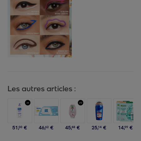
Les autres articles :
51
,
€
46
,
€
45
,
€
25
,
€
14
,
€
00
62
48
14
99