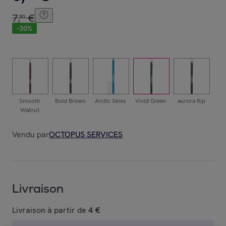
7
,
€
90
-
30
%
Smooth
Bold Brown
Arctic Skies
Vivid Green
aurora flip
Po
Walnut
Vendu par
OCTOPUS SERVICES
Livraison
Livraison à partir de
4 €