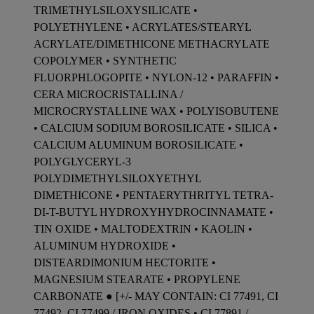
TRIMETHYLSILOXYSILICATE •
POLYETHYLENE • ACRYLATES/STEARYL
ACRYLATE/DIMETHICONE METHACRYLATE
COPOLYMER • SYNTHETIC
FLUORPHLOGOPITE • NYLON-12 • PARAFFIN •
CERA MICROCRISTALLINA /
MICROCRYSTALLINE WAX • POLYISOBUTENE
• CALCIUM SODIUM BOROSILICATE • SILICA •
CALCIUM ALUMINUM BOROSILICATE •
POLYGLYCERYL-3
POLYDIMETHYLSILOXYETHYL
DIMETHICONE • PENTAERYTHRITYL TETRA-
DI-T-BUTYL HYDROXYHYDROCINNAMATE •
TIN OXIDE • MALTODEXTRIN • KAOLIN •
ALUMINUM HYDROXIDE •
DISTEARDIMONIUM HECTORITE •
MAGNESIUM STEARATE • PROPYLENE
CARBONATE ● [+/- MAY CONTAIN: CI 77491, CI
77492, CI 77499 / IRON OXIDES • CI 77891 /