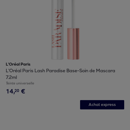
L'Oréal Paris
L'Oréal Paris Lash Paradise Base-Soin de Mascara
7.2ml
Teinte universelle
14
,
€
20
Achat express