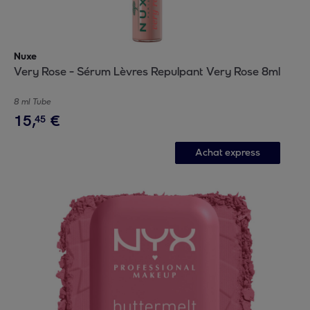
Nuxe
Very Rose - Sérum Lèvres Repulpant Very Rose 8ml
8 ml Tube
15
,
€
45
Achat express