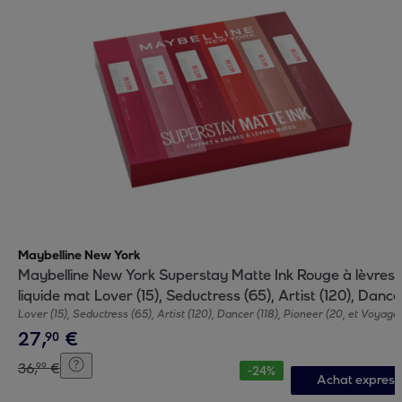
Maybelline New York
Maybelline New York Superstay Matte Ink Rouge à lèvres
liquide mat Lover (15), Seductress (65), Artist (120), Dance
(118), Pion
Lover (15), Seductress (65), Artist (120), Dancer (118), Pioneer (20, et Voyage
27
,
€
90
36
,
€
99
-
24
%
Achat express