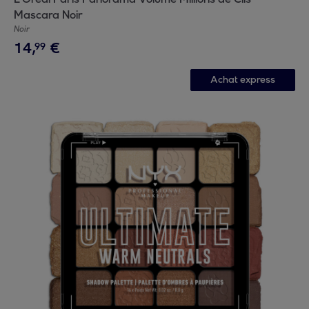
Mascara Noir
Noir
14
,
€
99
Achat express