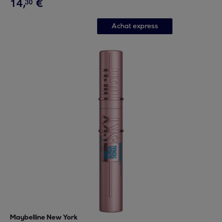
14
,
€
30
Achat express
Maybelline New York