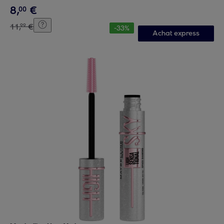
8
,
€
00
11
,
€
99
-
33
%
Achat express