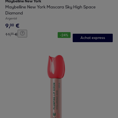
Maybelline New York
Maybelline New York Mascara Sky High Space
Diamond
Argenté
9
,
€
00
11
,
€
99
-
24
%
Achat express