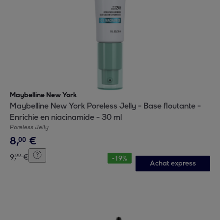
Maybelline New York
Maybelline New York Poreless Jelly - Base floutante -
Enrichie en niacinamide - 30 ml
Poreless Jelly
8
,
€
00
9
,
€
99
-
19
%
Achat express