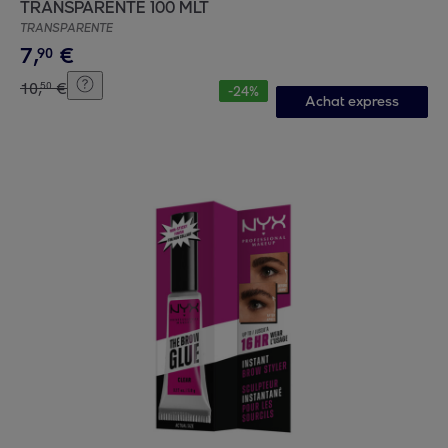
TRANSPARENTE 100 MLT
TRANSPARENTE
7
,
€
90
10
,
€
50
-
24
%
Achat express