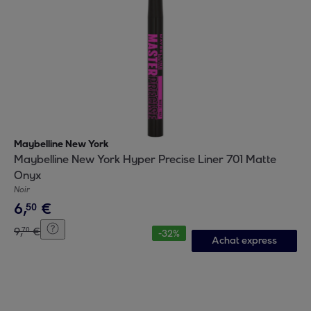
Maybelline New York
Maybelline New York Hyper Precise Liner 701 Matte
Onyx
Noir
6
,
€
50
9
,
€
70
-
32
%
Achat express