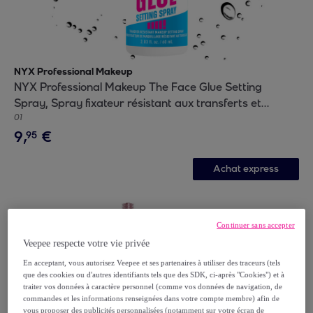
NYX Professional Makeup
NYX Professional Makeup The Face Glue Setting
Spray, Spray fixateur résistant aux transferts et
waterproof, 60ml
01
9
,
€
95
Achat express
Continuer sans accepter
Veepee respecte votre vie privée
En acceptant, vous autorisez Veepee et ses partenaires à utiliser des traceurs (tels
que des cookies ou d'autres identifiants tels que des SDK, ci-après "Cookies") et à
traiter vos données à caractère personnel (comme vos données de navigation, de
commandes et les informations renseignées dans votre compte membre) afin de
vous proposer des publicités personnalisées (notamment sur votre écran de