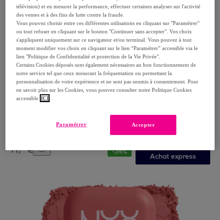
télévision) et en mesurer la performance, effectuer certaines analyses sur l'activité
des ventes et à des fins de lutte contre la fraude.
Vous pouvez choisir entre ces différentes utilisations en cliquant sur "Paramétrer"
ou tout refuser en cliquant sur le bouton "Continuer sans accepter". Vos choix
s'appliquent uniquement sur ce navigateur et/ou terminal. Vous pouvez à tout
moment modifier vos choix en cliquant sur le lien “Paramétrer” accessible via le
lien "Politique de Confidentialité et protection de la Vie Privée".
Certains Cookies déposés sont également nécessaires au bon fonctionnement de
notre service tel que ceux mesurant la fréquentation ou permettant la
personnalisation de votre expérience et ne sont pas soumis à consentement. Pour
Maybelline New York
en savoir plus sur les Cookies, vous pouvez consulter notre Politique Cookies
Maybelline New York Sky High Mascara volume Very
accessible
ICI
black
VERY BLACK
Paramétrer
Accepter
7
,
€
90
11
,
€
99
-
34
%
Achat express