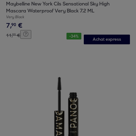
Maybelline New York Cils Sensational Sky High
Mascara Waterproof Very Black 7.2 ML
Very Black
7
,
€
90
11
,
€
99
-
34
%
Achat express