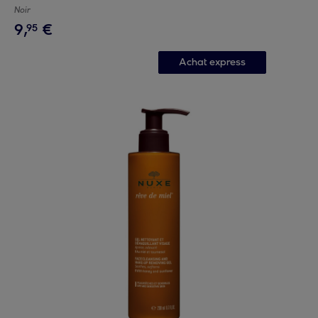
Noir
9
,
€
95
Achat express