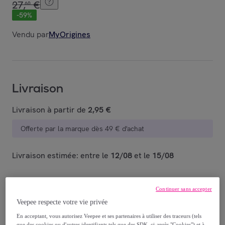
27
,
€
60
-
59
%
Vendu par
MyOrigines
Livraison
Livraison à partir de
2,95 €
Offerte par la marque dès 49 € d'achat
Livraison estimée: entre le
12/08
et le
15/08
Comment ça marche ?
Continuer sans accepter
Veepee respecte votre vie privée
En acceptant, vous autorisez Veepee et ses partenaires à utiliser des traceurs (tels
que des cookies ou d'autres identifiants tels que des SDK, ci-après "Cookies") et à