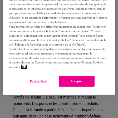
traiter vos données à caractère personnel (comme vos données de navigation, de
Détails sur votre produit
commandes et les informations renseignées dans votre compte membre) afin de
vous proposer des publicités personnalisées (notamment sur votre écran de
télévision) et en mesurer la performance, effectuer certaines analyses sur l'activité
Description
des ventes et à des fins de lutte contre la fraude.
Vous pouvez choisir entre ces différentes utilisations en cliquant sur "Paramétrer"
ou tout refuser en cliquant sur le bouton "Continuer sans accepter". Vos choix
s'appliquent uniquement sur ce navigateur et/ou terminal. Vous pouvez à tout
moment modifier vos choix en cliquant sur le lien “Paramétrer” accessible via le
lien "Politique de Confidentialité et protection de la Vie Privée".
Besoin de nettoyer votre peau en profondeur,
Certains Cookies déposés sont également nécessaires au bon fonctionnement de
découvrez notre gel purifiant intense Normaderm
notre service tel que ceux mesurant la fréquentation ou permettant la
personnalisation de votre expérience et ne sont pas soumis à consentement. Pour
Phytosolution, formulé à partir d'une base lavante
en savoir plus sur les Cookies, vous pouvez consulter notre Politique Cookies
d'origine végétale.
accessible
ICI
Notre 1er gel nettoyant purifiant pour les peaux grasses
Paramétrer
Accepter
à tendance acnéique, enrichi en minéraux et en
probiotique, qui élimine parfaitement les impuretés et
l’excès de sébum. La peau est matifiée et regraisse
moins vite. Les pores et les points noirs sont réduits.
Ce gel est formulé à partir de 3 actifs anti-imperfections
puissants dans une base nettoyante d’origine végétale.