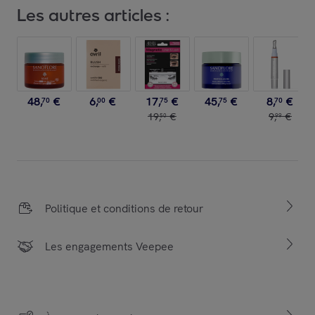
Les autres articles :
48
,
€
6
,
€
17
,
€
45
,
€
8
,
€
70
00
75
75
70
19
,
€
9
,
€
50
99
Politique et conditions de retour
Les engagements Veepee