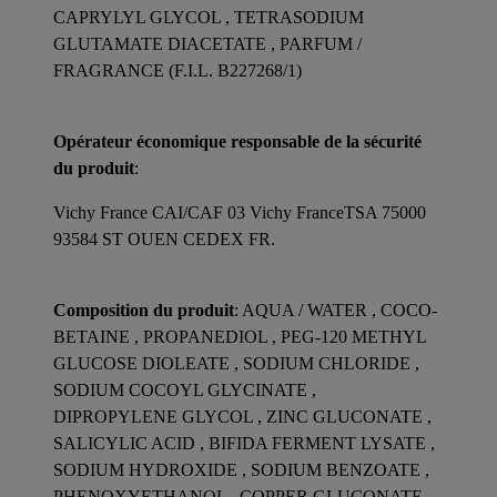
CAPRYLYL GLYCOL , TETRASODIUM
GLUTAMATE DIACETATE , PARFUM /
FRAGRANCE (F.I.L. B227268/1)
Opérateur économique responsable de la sécurité
du produit
:
Vichy France CAI/CAF 03 Vichy FranceTSA 75000
93584 ST OUEN CEDEX FR.
Composition du produit
: AQUA / WATER , COCO-
BETAINE , PROPANEDIOL , PEG-120 METHYL
GLUCOSE DIOLEATE , SODIUM CHLORIDE ,
SODIUM COCOYL GLYCINATE ,
DIPROPYLENE GLYCOL , ZINC GLUCONATE ,
SALICYLIC ACID , BIFIDA FERMENT LYSATE ,
SODIUM HYDROXIDE , SODIUM BENZOATE ,
PHENOXYETHANOL , COPPER GLUCONATE ,