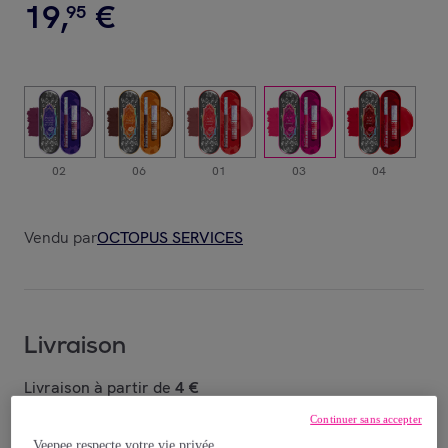
19
,
€
95
02
06
01
03
04
Vendu par
OCTOPUS SERVICES
Livraison
Livraison à partir de
4 €
Continuer sans accepter
Offerte par la marque dès 34,99 € d'achat
Veepee respecte votre vie privée