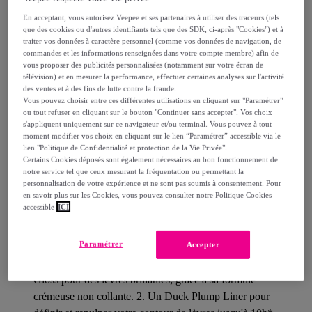
En acceptant, vous autorisez Veepee et ses partenaires à utiliser des traceurs (tels
Livraison estimée: entre le
13/08
et le
16/08
que des cookies ou d'autres identifiants tels que des SDK, ci-après "Cookies") et à
traiter vos données à caractère personnel (comme vos données de navigation, de
commandes et les informations renseignées dans votre compte membre) afin de
Comment ça marche ?
vous proposer des publicités personnalisées (notamment sur votre écran de
télévision) et en mesurer la performance, effectuer certaines analyses sur l'activité
des ventes et à des fins de lutte contre la fraude.
Vous pouvez choisir entre ces différentes utilisations en cliquant sur "Paramétrer"
ou tout refuser en cliquant sur le bouton "Continuer sans accepter". Vos choix
s'appliquent uniquement sur ce navigateur et/ou terminal. Vous pouvez à tout
moment modifier vos choix en cliquant sur le lien “Paramétrer” accessible via le
Détails sur votre produit
lien "Politique de Confidentialité et protection de la Vie Privée".
Certains Cookies déposés sont également nécessaires au bon fonctionnement de
notre service tel que ceux mesurant la fréquentation ou permettant la
Description
personnalisation de votre expérience et ne sont pas soumis à consentement. Pour
en savoir plus sur les Cookies, vous pouvez consulter notre Politique Cookies
accessible
ICI
Prêt à être le nouveau diamant de la saison ?
Paramétrer
Accepter
Succombez à nos kits lèvres pour des combo lèvres des
plus royaux. Nos kits renferment : 1. Un Royal Butter
Gloss pour des lèvres brillantes; grâce à sa formule
crémeuse non collante. 2. Un Duck Plump Liner pour