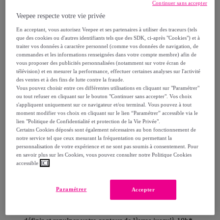
Continuer sans accepter
Livraison estimée: entre le
13/08
et le
16/08
Veepee respecte votre vie privée
En acceptant, vous autorisez Veepee et ses partenaires à utiliser des traceurs (tels
que des cookies ou d'autres identifiants tels que des SDK, ci-après "Cookies") et à
Comment ça marche ?
traiter vos données à caractère personnel (comme vos données de navigation, de
commandes et les informations renseignées dans votre compte membre) afin de
vous proposer des publicités personnalisées (notamment sur votre écran de
télévision) et en mesurer la performance, effectuer certaines analyses sur l'activité
des ventes et à des fins de lutte contre la fraude.
Vous pouvez choisir entre ces différentes utilisations en cliquant sur "Paramétrer"
ou tout refuser en cliquant sur le bouton "Continuer sans accepter". Vos choix
Détails sur votre produit
s'appliquent uniquement sur ce navigateur et/ou terminal. Vous pouvez à tout
moment modifier vos choix en cliquant sur le lien “Paramétrer” accessible via le
Description
lien "Politique de Confidentialité et protection de la Vie Privée".
Certains Cookies déposés sont également nécessaires au bon fonctionnement de
notre service tel que ceux mesurant la fréquentation ou permettant la
personnalisation de votre expérience et ne sont pas soumis à consentement. Pour
en savoir plus sur les Cookies, vous pouvez consulter notre Politique Cookies
Prêt à être le nouveau diamant de la saison ?
accessible
ICI
Succombez à nos kits lèvres pour des combo lèvres des
plus royaux. Nos kits renferment : 1. Un Royal Butter
Paramétrer
Accepter
Gloss pour des lèvres brillantes; grâce à sa formule
crémeuse non collante. 2. Un Duck Plump Liner pour