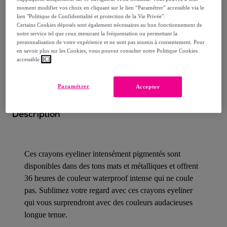
Livraison estimée: entre le
11/08
et le
14/08
moment modifier vos choix en cliquant sur le lien “Paramétrer” accessible via le
lien "Politique de Confidentialité et protection de la Vie Privée".
Certains Cookies déposés sont également nécessaires au bon fonctionnement de
Comment ça marche ?
notre service tel que ceux mesurant la fréquentation ou permettant la
personnalisation de votre expérience et ne sont pas soumis à consentement. Pour
en savoir plus sur les Cookies, vous pouvez consulter notre Politique Cookies
accessible
ICI
Paramétrer
Accepter
Détails sur votre produit
Description
Ces crayons eyeliner intensément pigmentés sont
disponibles dans des tons mats et métalliques et offrent
36 heures de couleur waterproof intense qui ne coule
pas. Sublimez votre regard avec ces crayons eyeliner
qui vous surprendront avec des couleurs audacieuses
longue tenue.