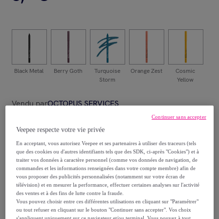
Black Metal
Berry Goth
Turquoise
Orange Zest
Cosmic
D
Storm
Yellow
Vendu par
OCTOPUS SERVICES
Continuer sans accepter
Veepee respecte votre vie privée
En acceptant, vous autorisez Veepee et ses partenaires à utiliser des traceurs (tels
que des cookies ou d'autres identifiants tels que des SDK, ci-après "Cookies") et à
Livraison
traiter vos données à caractère personnel (comme vos données de navigation, de
commandes et les informations renseignées dans votre compte membre) afin de
Livraison à partir de
4 €
vous proposer des publicités personnalisées (notamment sur votre écran de
télévision) et en mesurer la performance, effectuer certaines analyses sur l'activité
des ventes et à des fins de lutte contre la fraude.
Offerte par la marque dès 34,99 € d'achat
Vous pouvez choisir entre ces différentes utilisations en cliquant sur "Paramétrer"
ou tout refuser en cliquant sur le bouton "Continuer sans accepter". Vos choix
s'appliquent uniquement sur ce navigateur et/ou terminal. Vous pouvez à tout