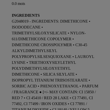
0.0 mois
INGREDIENTS
G2048019 - INGREDIENTS: DIMETHICONE •
ISODODECANE •
TRIMETHYLSILOXYSILICATE • NYLON-
611/DIMETHICONE COPOLYMER •
DIMETHICONE CROSSPOLYMER • C30-45
ALKYLDIMETHYLSILYL
POLYPROPYLSILSESQUIOXANE • LAUROYL
LYSINE • TRIETHOXYSILYLETHYL
POLYDIMETHYLSILOXYETHYL
DIMETHICONE • SILICA SILYLATE •
ISOPROPYL TITANIUM TRIISOSTEARATE •
SORBIC ACID • PHENOXYETHANOL • PARFUM
/ FRAGRANCE ● [+/- MAY CONTAIN: CI 15850 /
RED 7 • CI 45410 / RED 28 LAKE • CI 77491, CI
77492, CI 77499 / IRON OXIDES • CI 77891 /
TITANIUM DIOXIDE • CI 19140 / YELLOW 5