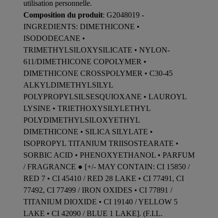
utilisation personnelle.
Composition du produit
: G2048019 -
INGREDIENTS: DIMETHICONE •
ISODODECANE •
TRIMETHYLSILOXYSILICATE • NYLON-
611/DIMETHICONE COPOLYMER •
DIMETHICONE CROSSPOLYMER • C30-45
ALKYLDIMETHYLSILYL
POLYPROPYLSILSESQUIOXANE • LAUROYL
LYSINE • TRIETHOXYSILYLETHYL
POLYDIMETHYLSILOXYETHYL
DIMETHICONE • SILICA SILYLATE •
ISOPROPYL TITANIUM TRIISOSTEARATE •
SORBIC ACID • PHENOXYETHANOL • PARFUM
/ FRAGRANCE ● [+/- MAY CONTAIN: CI 15850 /
RED 7 • CI 45410 / RED 28 LAKE • CI 77491, CI
77492, CI 77499 / IRON OXIDES • CI 77891 /
TITANIUM DIOXIDE • CI 19140 / YELLOW 5
LAKE • CI 42090 / BLUE 1 LAKE]. (F.I.L.