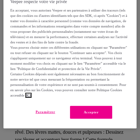
Veepee respecte votre vie privée
En acceptant, vous autorisez Veepee et ses partenaires à utiliser des traceurs (tels
Livraison estimée: entre le
13/08
et le
16/08
que des cookies ou d'autres identifiants tels que des SDK, ci-après "Cookies") et à
traiter vos données à caractère personnel (comme vos données de navigation, de
commandes et les informations renseignées dans votre compte membre) afin de
vous proposer des publicités personnalisées (notamment sur votre écran de
Comment ça marche ?
télévision) et en mesurer la performance, effectuer certaines analyses sur l'activité
des ventes et à des fins de lutte contre la fraude.
Vous pouvez choisir entre ces différentes utilisations en cliquant sur "Paramétrer"
ou tout refuser en cliquant sur le bouton "Continuer sans accepter". Vos choix
s'appliquent uniquement sur ce navigateur et/ou terminal. Vous pouvez à tout
moment modifier vos choix en cliquant sur le lien “Paramétrer” accessible via le
lien "Politique de Confidentialité et protection de la Vie Privée".
Détails sur votre produit
Certains Cookies déposés sont également nécessaires au bon fonctionnement de
notre service tel que ceux mesurant la fréquentation ou permettant la
Description
personnalisation de votre expérience et ne sont pas soumis à consentement. Pour
en savoir plus sur les Cookies, vous pouvez consulter notre Politique Cookies
accessible
ICI
Découvrez le premier rouge à lèvres liquide sculptant :
Paramétrer
Accepter
un rouge à lèvres Lip Lingerie XXL très longue tenue !
Le rouge à lèvres liquide dont vos lèvres ont toujours
rêvé. Des lèvres mattes, douces et pulpeuses : Dessinez
vos lèvres et accentuez leur forme ! Cette formule