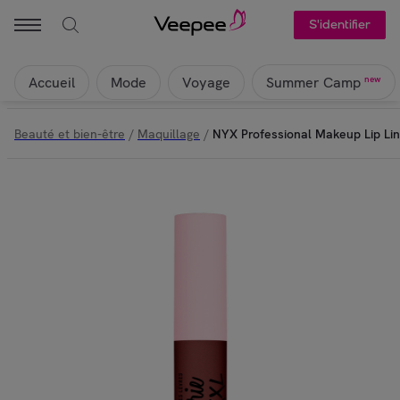
S'identifier
Accueil
Mode
Voyage
new
Summer Camp
Beauté et bien-être
/
Maquillage
/
NYX Professional Makeup Lip Li