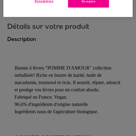
Paramétrer
Accepter
Détails sur votre produit
Description
Baume à lèvres "POMME D'AMOUR" collection
métallisée! Riche en beurre de karité, huile de
macadamia, tournesol et ricin. Il nourrit, répare, adoucit
et protège vos lèvres pour un confort absolu.
Fabriqué en France, Vegan.
96,6% d'ingrédients d'origine naturelle
Ingrédients issus de l'agriculture biologique.