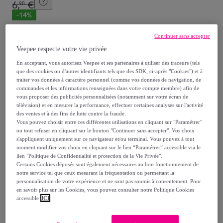
6
,
€
90
-
14
%
Vendu par
MyOrigines
Continuer sans accepter
Veepee respecte votre vie privée
Bientôt épuisé
En acceptant, vous autorisez Veepee et ses partenaires à utiliser des traceurs (tels
que des cookies ou d'autres identifiants tels que des SDK, ci-après "Cookies") et à
traiter vos données à caractère personnel (comme vos données de navigation, de
commandes et les informations renseignées dans votre compte membre) afin de
vous proposer des publicités personnalisées (notamment sur votre écran de
télévision) et en mesurer la performance, effectuer certaines analyses sur l'activité
Livraison
des ventes et à des fins de lutte contre la fraude.
Vous pouvez choisir entre ces différentes utilisations en cliquant sur "Paramétrer"
Livraison à partir de
2,95 €
ou tout refuser en cliquant sur le bouton "Continuer sans accepter". Vos choix
s'appliquent uniquement sur ce navigateur et/ou terminal. Vous pouvez à tout
moment modifier vos choix en cliquant sur le lien “Paramétrer” accessible via le
Offerte par la marque dès 49 € d'achat
lien "Politique de Confidentialité et protection de la Vie Privée".
Certains Cookies déposés sont également nécessaires au bon fonctionnement de
notre service tel que ceux mesurant la fréquentation ou permettant la
Livraison estimée: entre le
14/08
et le
17/08
personnalisation de votre expérience et ne sont pas soumis à consentement. Pour
en savoir plus sur les Cookies, vous pouvez consulter notre Politique Cookies
accessible
ICI
Comment ça marche ?