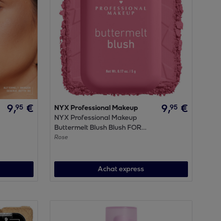
9
,
€
9
,
€
95
95
NYX Professional Makeup
NYX Professional Makeup
Buttermelt Blush Blush FOR
THE BUTTA
Rose
Achat express