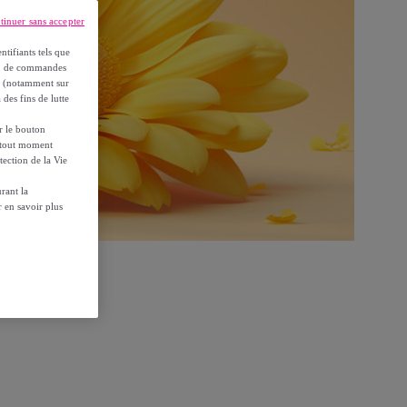
tinuer sans accepter
ntifiants tels que
on, de commandes
es (notamment sur
 des fins de lutte
ur le bouton
à tout moment
tection de la Vie
rant la
 en savoir plus