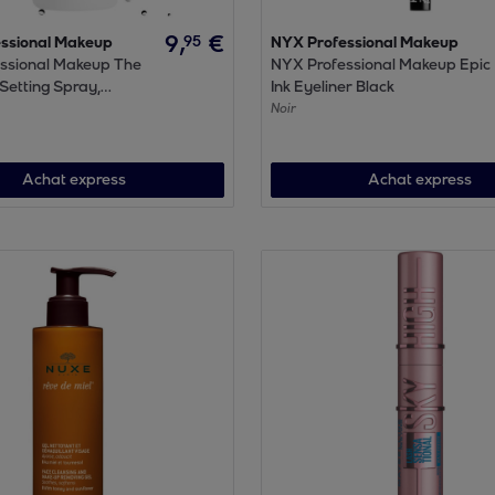
9
,
€
95
ssional Makeup
NYX Professional Makeup
ssional Makeup The
NYX Professional Makeup Epic
Setting Spray,
Ink Eyeliner Black
teur résistant aux
Noir
 et waterproof, 60ml
Achat express
Achat express