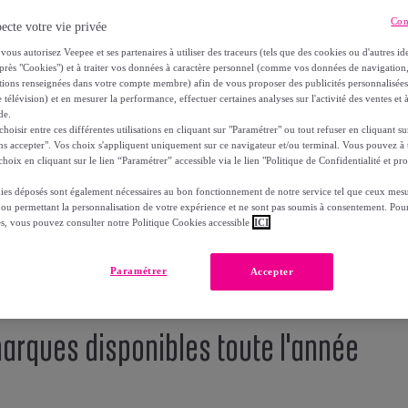
Con
ecte votre vie privée
vous autorisez Veepee et ses partenaires à utiliser des traceurs (tels que des cookies ou d'autres ide
près "Cookies") et à traiter vos données à caractère personnel (comme vos données de navigati
ations renseignées dans votre compte membre) afin de vous proposer des publicités personnalisé
 télévision) et en mesurer la performance, effectuer certaines analyses sur l'activité des ventes et à
de.
oisir entre ces différentes utilisations en cliquant sur "Paramétrer" ou tout refuser en cliquant s
ns accepter". Vos choix s'appliquent uniquement sur ce navigateur et/ou terminal. Vous pouvez 
hoix en cliquant sur le lien “Paramétrer” accessible via le lien "Politique de Confidentialité et pro
ies déposés sont également nécessaires au bon fonctionnement de notre service tel que ceux mesu
 ou permettant la personnalisation de votre expérience et ne sont pas soumis à consentement. Pour
es, vous pouvez consulter notre Politique Cookies accessible
ICI
Paramétrer
Accepter
arques disponibles toute l'année