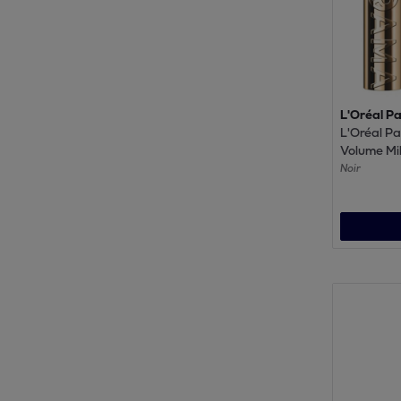
L'Oréal Pa
L'Oréal P
Volume Mil
Mascara N
Noir