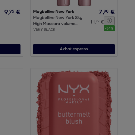
9
,
€
7
,
€
95
90
Maybelline New York
Maybelline New York Sky
11
,
€
99
High Mascara volume
-
34
%
Very black
VERY BLACK
Achat express