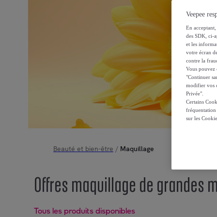
Veepee resp
En acceptant, 
des SDK, ci-a
et les inform
votre écran de
contre la frau
Vous pouvez ch
"Continuer sa
modifier vos c
Privée".
Certains Cook
fréquentation
sur les Cooki
Beauté et bien-être
/
Maquillage
Offres maquillage de grandes m
Tous les produits disponibles