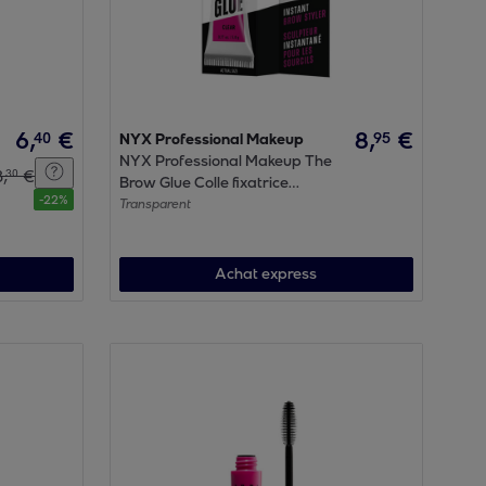
6
,
€
8
,
€
40
95
NYX Professional Makeup
NYX Professional Makeup The
8
,
€
30
Brow Glue Colle fixatrice
-
22
%
sourcils Transparent
Transparent
Achat express