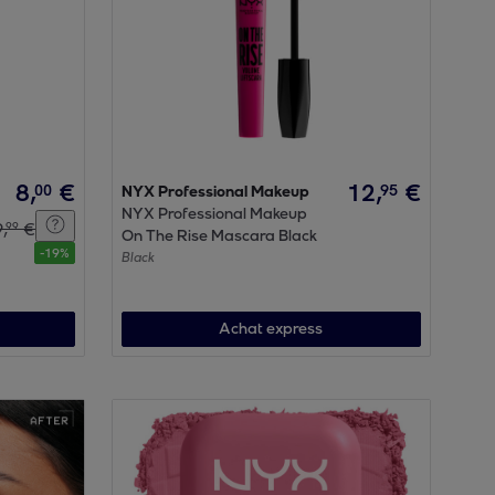
8
,
€
12
,
€
00
95
NYX Professional Makeup
NYX Professional Makeup
9
,
€
99
On The Rise Mascara Black
-
19
%
Black
Achat express