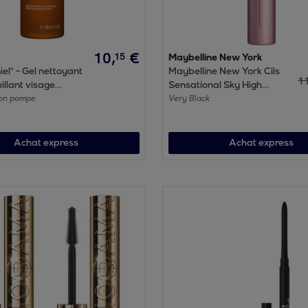
10
,
€
15
Maybelline New York
ettoyant
Maybelline New York Cils
1
llant visage
Sensational Sky High
es et sensibles
Mascara Waterproof Very
con pompe
Very Black
Black 7.2 ML
Achat express
Achat express