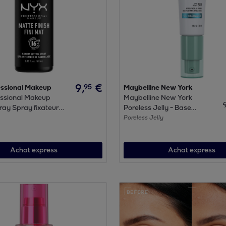
9
,
€
95
ssional Makeup
Maybelline New York
ssional Makeup
Maybelline New York
ray Spray fixateur
Poreless Jelly - Base
floutante - Enrichie en
Poreless Jelly
niacinamide - 30 ml
Achat express
Achat express