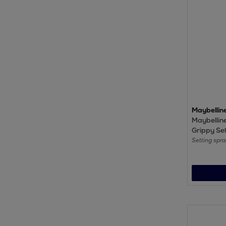
Maybellin
Maybellin
Grippy Set
ml
Setting spr