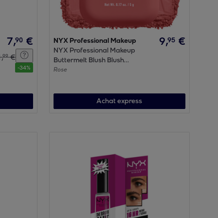
7
,
€
9
,
€
90
95
NYX Professional Makeup
NYX Professional Makeup
1
,
€
99
Buttermelt Blush Blush
-
34
%
FEELING BUTTA
Rose
Achat express