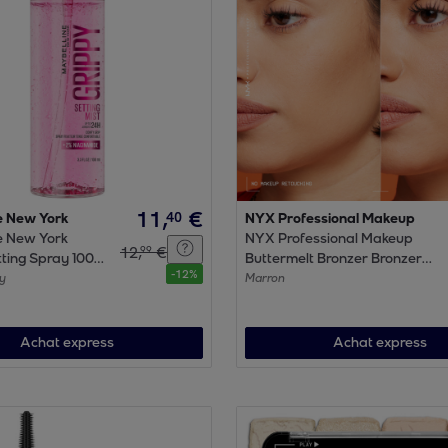
11
,
€
40
e New York
NYX Professional Makeup
e New York
NYX Professional Makeup
12
,
€
99
ting Spray 100
Buttermelt Bronzer Bronzer
-
12
%
Deserve Butta
ay
Marron
Achat express
Achat express