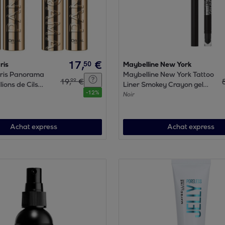
17
,
€
50
ris
Maybelline New York
aris Panorama
Maybelline New York Tattoo
19
,
€
99
lions de Cils
Liner Smokey Crayon gel
-
12
%
oir Lot de 2
automatique yeux 10
Noir
SMOKEY BLACK
Achat express
Achat express