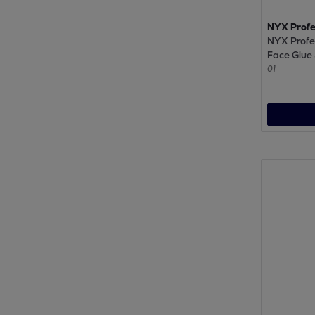
NYX Profe
NYX Profe
Face Glue 
Spray fixa
01
transferts