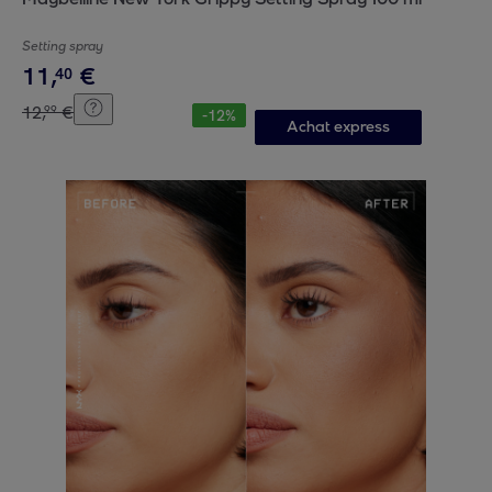
Setting spray
11
,
€
40
12
,
€
99
-
12
%
Achat express