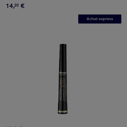
14
,
€
20
Achat express