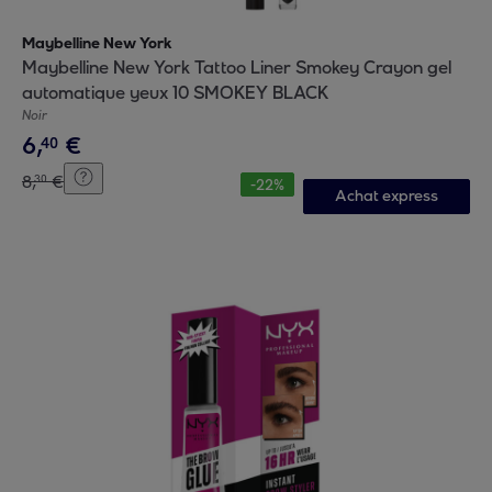
Maybelline New York
Maybelline New York Tattoo Liner Smokey Crayon gel
automatique yeux 10 SMOKEY BLACK
Noir
6
,
€
40
8
,
€
30
-
22
%
Achat express