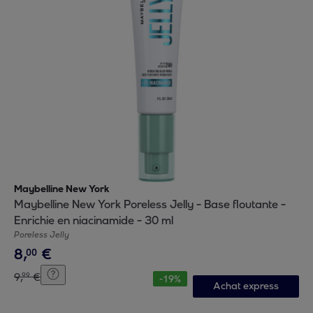
Maybelline New York
Maybelline New York Poreless Jelly - Base floutante -
Enrichie en niacinamide - 30 ml
Poreless Jelly
8
,
€
00
9
,
€
99
-
19
%
Achat express