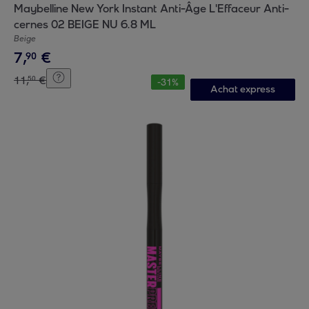
Maybelline New York Instant Anti-Âge L'Effaceur Anti-
cernes 02 BEIGE NU 6.8 ML
Beige
7
,
€
90
11
,
€
50
-
31
%
Achat express