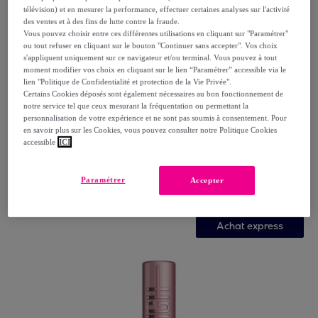
télévision) et en mesurer la performance, effectuer certaines analyses sur l'activité
des ventes et à des fins de lutte contre la fraude.
Vous pouvez choisir entre ces différentes utilisations en cliquant sur "Paramétrer"
ou tout refuser en cliquant sur le bouton "Continuer sans accepter". Vos choix
s'appliquent uniquement sur ce navigateur et/ou terminal. Vous pouvez à tout
moment modifier vos choix en cliquant sur le lien “Paramétrer” accessible via le
lien "Politique de Confidentialité et protection de la Vie Privée".
Certains Cookies déposés sont également nécessaires au bon fonctionnement de
notre service tel que ceux mesurant la fréquentation ou permettant la
personnalisation de votre expérience et ne sont pas soumis à consentement. Pour
Nuxe
en savoir plus sur les Cookies, vous pouvez consulter notre Politique Cookies
Rêve de miel® - Gel nettoyant et démaquillant visage
accessible
ICI
Peaux sèches et sensibles 200ml
200 ml Flacon pompe
Paramétrer
Accepter
10
,
€
15
Achat express