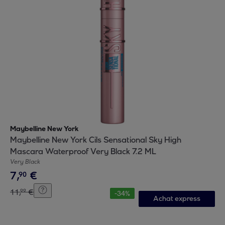
Maybelline New York
Maybelline New York Cils Sensational Sky High
Mascara Waterproof Very Black 7.2 ML
Very Black
7
,
€
90
11
,
€
99
-
34
%
Achat express