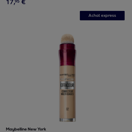
17
,
€
95
Achat express
Maybelline New York