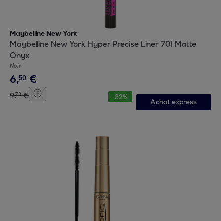
Maybelline New York
Maybelline New York Hyper Precise Liner 701 Matte
Onyx
Noir
6
,
€
50
9
,
€
70
-
32
%
Achat express