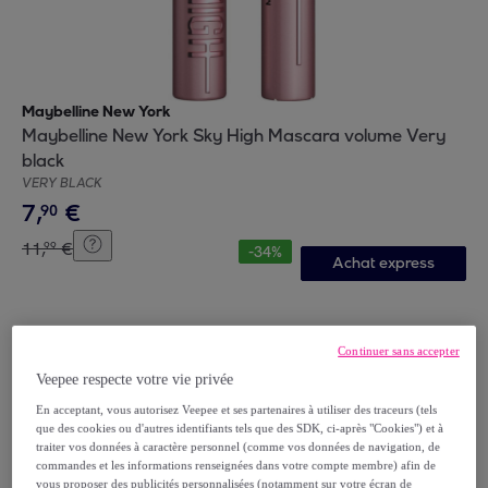
Maybelline New York
Maybelline New York Sky High Mascara volume Very
black
VERY BLACK
7
,
€
90
11
,
€
99
-
34
%
Achat express
Continuer sans accepter
Veepee respecte votre vie privée
En acceptant, vous autorisez Veepee et ses partenaires à utiliser des traceurs (tels
que des cookies ou d'autres identifiants tels que des SDK, ci-après "Cookies") et à
traiter vos données à caractère personnel (comme vos données de navigation, de
commandes et les informations renseignées dans votre compte membre) afin de
vous proposer des publicités personnalisées (notamment sur votre écran de