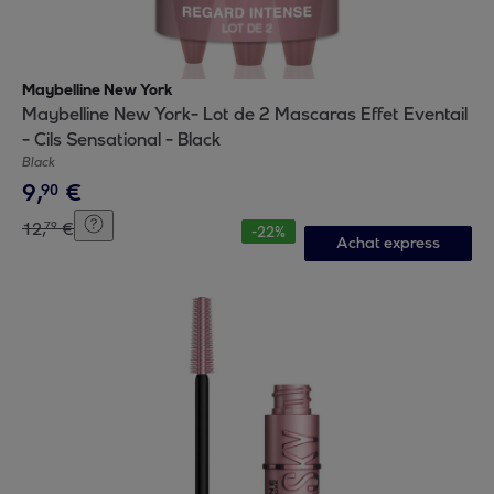
Maybelline New York
Maybelline New York- Lot de 2 Mascaras Effet Eventail
- Cils Sensational - Black
Black
9
,
€
90
12
,
€
79
-
22
%
Achat express