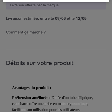
Livraison offerte par la marque
Livraison estimée: entre le
09/08
et le
12/08
Comment ça marche ?
Détails sur votre produit
Avantages du produit :
Préhension améliorée :
Dotée d'un tube elliptique,
cette barre offre une prise en main ergonomique,
facilitant son utilisation pour les utilisateurs.