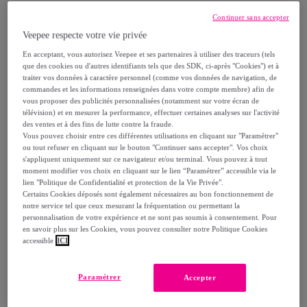
Continuer sans accepter
62
,
€
90
Veepee respecte votre vie privée
En acceptant, vous autorisez Veepee et ses partenaires à utiliser des traceurs (tels
68
,
€
40
que des cookies ou d'autres identifiants tels que des SDK, ci-après "Cookies") et à
-
8
%
traiter vos données à caractère personnel (comme vos données de navigation, de
commandes et les informations renseignées dans votre compte membre) afin de
vous proposer des publicités personnalisées (notamment sur votre écran de
Reprise possible de votre ancien produit
,
télévision) et en mesurer la performance, effectuer certaines analyses sur l'activité
des ventes et à des fins de lutte contre la fraude.
Vous pouvez choisir entre ces différentes utilisations en cliquant sur "Paramétrer"
voir les conditions.
ou tout refuser en cliquant sur le bouton "Continuer sans accepter". Vos choix
s'appliquent uniquement sur ce navigateur et/ou terminal. Vous pouvez à tout
moment modifier vos choix en cliquant sur le lien “Paramétrer” accessible via le
lien "Politique de Confidentialité et protection de la Vie Privée".
Vendu par
Batinea
Certains Cookies déposés sont également nécessaires au bon fonctionnement de
notre service tel que ceux mesurant la fréquentation ou permettant la
Bientôt épuisé
personnalisation de votre expérience et ne sont pas soumis à consentement. Pour
en savoir plus sur les Cookies, vous pouvez consulter notre Politique Cookies
accessible
ICI
Paramétrer
Accepter
Livraison