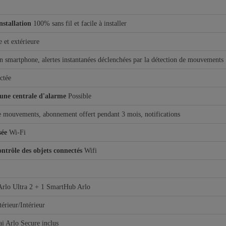
installation
100% sans fil et facile à installer
e et extérieure
on smartphone, alertes instantanées déclenchées par la détection de mouvements
ctée
 une centrale d'alarme
Possible
e mouvements, abonnement offert pendant 3 mois, notifications
sée
Wi-Fi
ntrôle des objets connectés
Wifi
Arlo Ultra 2 + 1 SmartHub Arlo
érieur/Intérieur
ai Arlo Secure inclus