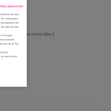
tinuer sans accepter
r les conditions.
ntifiants tels que
on, de commandes
es (notamment sur
 des fins de lutte
ras extérieures noires Ultra 2
ur le bouton
à tout moment
tection de la Vie
rant la
 en savoir plus