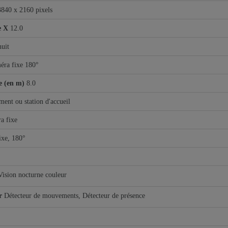
3840 x 2160 pixels
e X
12.0
nuit
éra fixe 180°
e (en m)
8.0
ent ou station d'accueil
a fixe
ixe, 180°
Vision nocturne couleur
r
Détecteur de mouvements, Détecteur de présence