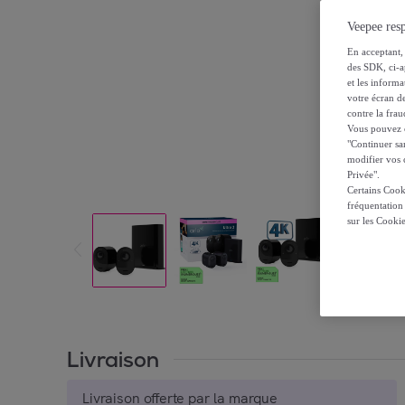
Veepee resp
En acceptant, 
des SDK, ci-a
et les inform
votre écran de
contre la frau
Vous pouvez ch
"Continuer sa
modifier vos c
Privée".
Certains Cook
fréquentation
sur les Cooki
Livraison
Livraison offerte par la marque