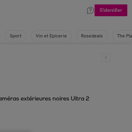
S'identifier
Sport
Vin et Epicerie
Rosedeals
The Pl
méras extérieures noires Ultra 2