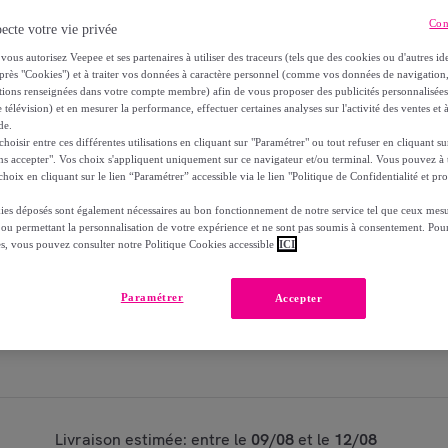
Con
ecte votre vie privée
Reprise possible de votre ancien produit
voi
,
vous autorisez Veepee et ses partenaires à utiliser des traceurs (tels que des cookies ou d'autres ide
près "Cookies") et à traiter vos données à caractère personnel (comme vos données de navigati
ations renseignées dans votre compte membre) afin de vous proposer des publicités personnalisé
 télévision) et en mesurer la performance, effectuer certaines analyses sur l'activité des ventes et à
de.
Modèle :
Caméra de surveillance ARLO 2 camé
oisir entre ces différentes utilisations en cliquant sur "Paramétrer" ou tout refuser en cliquant s
ns accepter". Vos choix s'appliquent uniquement sur ce navigateur et/ou terminal. Vous pouvez 
hoix en cliquant sur le lien “Paramétrer” accessible via le lien "Politique de Confidentialité et pro
1
Ajouter au panier
ies déposés sont également nécessaires au bon fonctionnement de notre service tel que ceux mesu
 ou permettant la personnalisation de votre expérience et ne sont pas soumis à consentement. Pour
Vendu par
BOULANGER
es, vous pouvez consulter notre Politique Cookies accessible
ICI
Partager cet article
Paramétrer
Accepter
Livraison estimée: entre le
09/08
et le
12/08