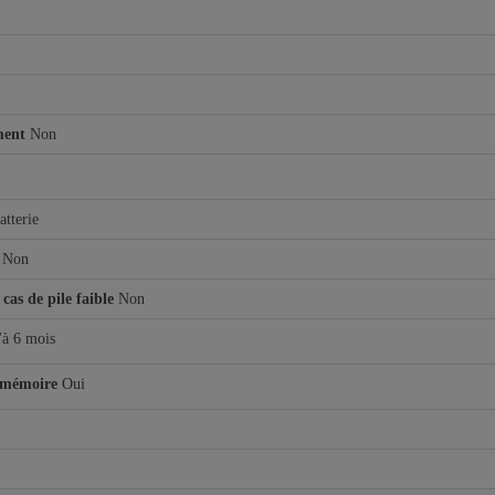
ment
Non
atterie
Non
cas de pile faible
Non
'à 6 mois
e mémoire
Oui