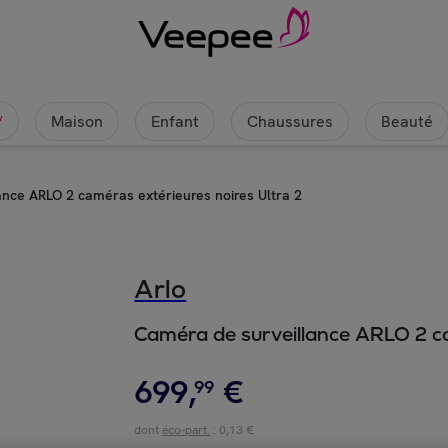
Maison
Enfant
Chaussures
Beauté
w
nce ARLO 2 caméras extérieures noires Ultra 2
Arlo
Caméra de surveillance ARLO 2 ca
699
,
€
99
dont
éco-part.
: 0,13 €