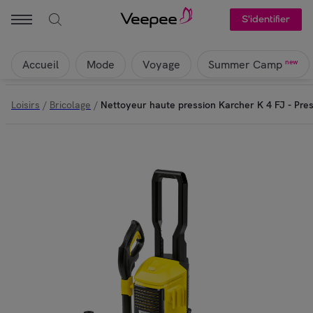
S'identifier
Accueil
Mode
Voyage
new
Summer Camp
Loisirs
/
Bricolage
/
Nettoyeur haute pression Karcher K 4 FJ - Pre