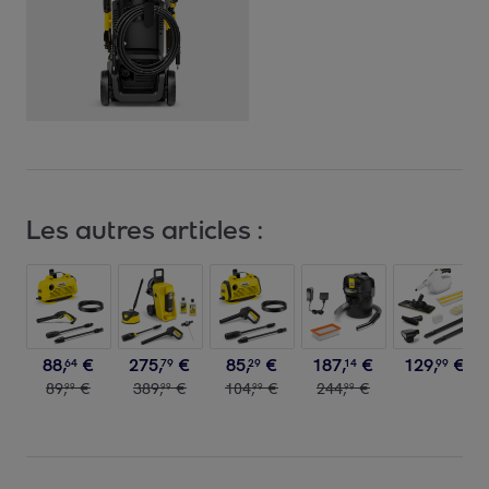
Les autres articles :
88
,
€
275
,
€
85
,
€
187
,
€
129
,
€
64
79
29
14
99
89
,
€
389
,
€
104
,
€
244
,
€
99
99
99
99