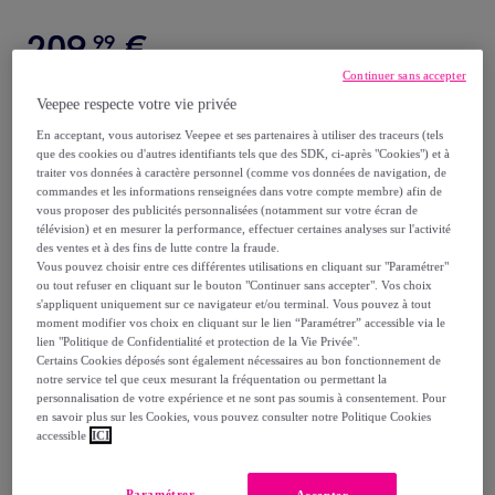
209
,
€
99
Continuer sans accepter
dont
éco-part.
: 3,1 €
Veepee respecte votre vie privée
En acceptant, vous autorisez Veepee et ses partenaires à utiliser des traceurs (tels
que des cookies ou d'autres identifiants tels que des SDK, ci-après "Cookies") et à
7,8
traiter vos données à caractère personnel (comme vos données de navigation, de
commandes et les informations renseignées dans votre compte membre) afin de
vous proposer des publicités personnalisées (notamment sur votre écran de
Reprise possible de votre ancien produit
,
télévision) et en mesurer la performance, effectuer certaines analyses sur l'activité
des ventes et à des fins de lutte contre la fraude.
Vous pouvez choisir entre ces différentes utilisations en cliquant sur "Paramétrer"
voir les conditions.
ou tout refuser en cliquant sur le bouton "Continuer sans accepter". Vos choix
s'appliquent uniquement sur ce navigateur et/ou terminal. Vous pouvez à tout
moment modifier vos choix en cliquant sur le lien “Paramétrer” accessible via le
Vendu par
Karcher
lien "Politique de Confidentialité et protection de la Vie Privée".
Certains Cookies déposés sont également nécessaires au bon fonctionnement de
notre service tel que ceux mesurant la fréquentation ou permettant la
personnalisation de votre expérience et ne sont pas soumis à consentement. Pour
en savoir plus sur les Cookies, vous pouvez consulter notre Politique Cookies
accessible
ICI
Livraison
Paramétrer