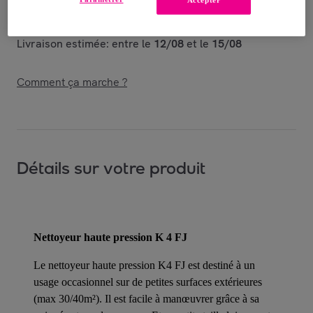
Accepter
Livraison offerte par la marque
Livraison estimée: entre le
12/08
et le
15/08
Comment ça marche ?
Détails sur votre produit
Nettoyeur haute pression K 4 FJ
Le nettoyeur haute pression K4 FJ est destiné à un
usage occasionnel sur de petites surfaces extérieures
(max 30/40m²). Il est facile à manœuvrer grâce à sa