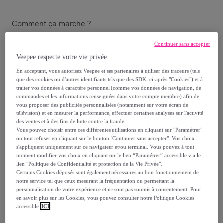
Comment ça marche ?
Continuer sans accepter
Veepee respecte votre vie privée
En acceptant, vous autorisez Veepee et ses partenaires à utiliser des traceurs (tels
que des cookies ou d'autres identifiants tels que des SDK, ci-après "Cookies") et à
Détails sur votre produit
traiter vos données à caractère personnel (comme vos données de navigation, de
commandes et les informations renseignées dans votre compte membre) afin de
vous proposer des publicités personnalisées (notamment sur votre écran de
télévision) et en mesurer la performance, effectuer certaines analyses sur l'activité
des ventes et à des fins de lutte contre la fraude.
\" - Qualité d\'image
Vous pouvez choisir entre ces différentes utilisations en cliquant sur "Paramétrer"
2K - 100% sans fil -
ou tout refuser en cliquant sur le bouton "Continuer sans accepter". Vos choix
s'appliquent uniquement sur ce navigateur et/ou terminal. Vous pouvez à tout
Vision nocturne
moment modifier vos choix en cliquant sur le lien “Paramétrer” accessible via le
couleur - Alerte
lien "Politique de Confidentialité et protection de la Vie Privée".
Certains Cookies déposés sont également nécessaires au bon fonctionnement de
sirène et projecteur -
notre service tel que ceux mesurant la fréquentation ou permettant la
Détection de
personnalisation de votre expérience et ne sont pas soumis à consentement. Pour
en savoir plus sur les Cookies, vous pouvez consulter notre Politique Cookies
Spécificités de l\'installation :
personnes, véhicules,
accessible
ICI
animaux et colis -
Essai abonnement