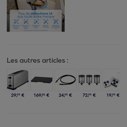
Les autres articles :
29
,
€
169
,
€
24
,
€
72
,
€
19
,
€
99
00
99
99
99