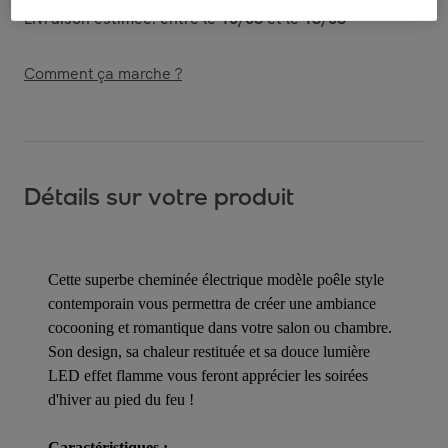
Livraison estimée: entre le
10/08
et le
13/08
Comment ça marche ?
Détails sur votre produit
Cette superbe cheminée électrique modèle poêle style
contemporain vous permettra de créer une ambiance
cocooning et romantique dans votre salon ou chambre.
Son design, sa chaleur restituée et sa douce lumière
LED effet flamme vous feront apprécier les soirées
d'hiver au pied du feu !
Caractéristiques :