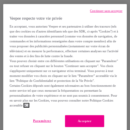
59
,
€
90
Continuer sans accepter
Veepee respecte votre vie privée
En acceptant, vous autorisez Veepee et ses partenaires à utiliser des traceurs (tels
Reprise possible de votre ancien produit
,
que des cookies ou d'autres identifiants tels que des SDK, ci-après "Cookies") et à
traiter vos données à caractère personnel (comme vos données de navigation, de
commandes et les informations renseignées dans votre compte membre) afin de
voir les conditions.
vous proposer des publicités personnalisées (notamment sur votre écran de
télévision) et en mesurer la performance, effectuer certaines analyses sur l'activité
des ventes et à des fins de lutte contre la fraude.
Vous pouvez choisir entre ces différentes utilisations en cliquant sur "Paramétrer"
Vendu par
Aosom
ou tout refuser en cliquant sur le bouton "Continuer sans accepter". Vos choix
s'appliquent uniquement sur ce navigateur et/ou terminal. Vous pouvez à tout
Bientôt épuisé
moment modifier vos choix en cliquant sur le lien “Paramétrer” accessible via le
lien "Politique de Confidentialité et protection de la Vie Privée".
Certains Cookies déposés sont également nécessaires au bon fonctionnement de
notre service tel que ceux mesurant la fréquentation ou permettant la
personnalisation de votre expérience et ne sont pas soumis à consentement. Pour
en savoir plus sur les Cookies, vous pouvez consulter notre Politique Cookies
accessible
ICI
Livraison
Livraison offerte par la marque
Paramétrer
Accepter