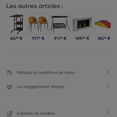
Les autres articles :
66
,
€
97
,
€
91
,
€
169
,
€
56
,
€
90
90
90
90
90
Politique et conditions de retour
Les engagements Veepee
À propos du vendeur