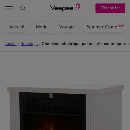
S'identifier
Accueil
Mode
Voyage
new
Summer Camp
Loisirs
/
Bricolage
/
Cheminée électrique poêle style contemporai