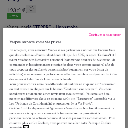
123
,
€
60
-
35
%
Vendu par
MISTERPRO - Hansgrohe
Continuer sans accepter
Veepee respecte votre vie privée
En acceptant, vous autorisez Veepee et ses partenaires à utiliser des traceurs (tels
que des cookies ou d'autres identifiants tels que des SDK, ci-après "Cookies") et à
Livraison
traiter vos données à caractère personnel (comme vos données de navigation, de
commandes et les informations renseignées dans votre compte membre) afin de
Livraison à partir de
5,90 €
vous proposer des publicités personnalisées (notamment sur votre écran de
télévision) et en mesurer la performance, effectuer certaines analyses sur l'activité
des ventes et à des fins de lutte contre la fraude.
Livraison estimée: entre le
12/08
et le
15/08
Vous pouvez choisir entre ces différentes utilisations en cliquant sur "Paramétrer"
ou tout refuser en cliquant sur le bouton "Continuer sans accepter". Vos choix
s'appliquent uniquement sur ce navigateur et/ou terminal. Vous pouvez à tout
Comment ça marche ?
moment modifier vos choix en cliquant sur le lien “Paramétrer” accessible via le
lien "Politique de Confidentialité et protection de la Vie Privée".
Certains Cookies déposés sont également nécessaires au bon fonctionnement de
notre service tel que ceux mesurant la fréquentation ou permettant la
personnalisation de votre expérience et ne sont pas soumis à consentement. Pour
en savoir plus sur les Cookies, vous pouvez consulter notre Politique Cookies
accessible
ICI