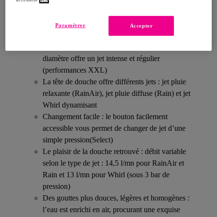
Détails sur votre produit
Paramétrer
Accepter
Plaisir de la douche : cette douchette de 12 cm de
diamètre offre un jet intense et régulier
(performances XXL)
La tête de douche offre différents jets : jet pluie
relaxante (RainAir), jet pluie diffuse (Rain) et jet
Whirl dynamisant
Changement facile : le bouton facilement
accessible vous permet de changer de jet d’une
simple pression(Select)
Le plaisir de la douche retrouvé : débit variable
selon le type de jet : 14,5 l/mn pour RainAir et
Rain et 13 l/mn pour Whirl (sous 3 bar de
pression)
Des gouttes plus douces, légères et homogènes :
l’eau est enrichi en air, procurant une exquise