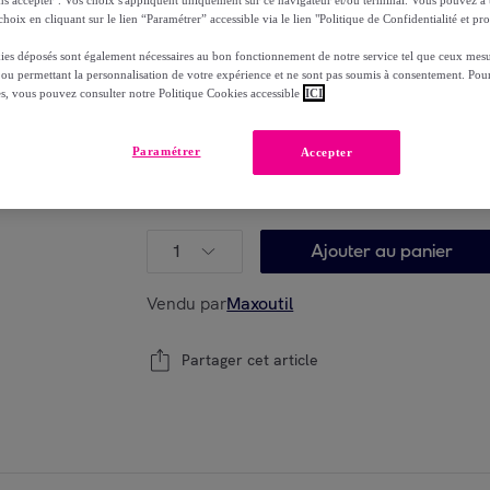
-
49
%
hoix en cliquant sur le lien “Paramétrer” accessible via le lien "Politique de Confidentialité et pro
ies déposés sont également nécessaires au bon fonctionnement de notre service tel que ceux mesu
Reprise possible de votre ancien produit
voi
,
 ou permettant la personnalisation de votre expérience et ne sont pas soumis à consentement. Pour
es, vous pouvez consulter notre Politique Cookies accessible
ICI
Paramétrer
Accepter
Bientôt épuisé
Modèle :
Ferme portail piéton - Noir - gauc
1
Ajouter au panier
Vendu par
Maxoutil
Partager cet article