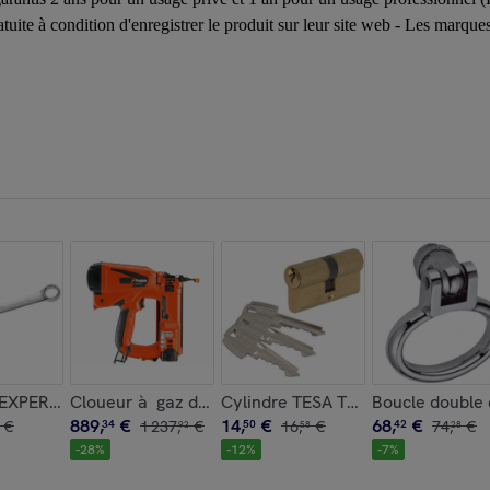
ratuite à condition d'enregistrer le produit sur leur site web - Les mar
 G2 (BUP1000) - 162 mm - 665885421
yéthylène femelle F1' (26x34) NOYON & THIEBAULT - Ø 32 mm 
 EXPERT by Facom 23 mm - E113218
Cloueur à gaz de finition SPIT IM50 f18 lithium - 013
Cylindre TESA TE5 - 30x40mm - va
Boucle double
889
,
€
14
,
€
68
,
€
€
34
1
237
,
€
50
16
,
€
42
74
,
€
93
58
28
-
28
%
-
12
%
-
7
%