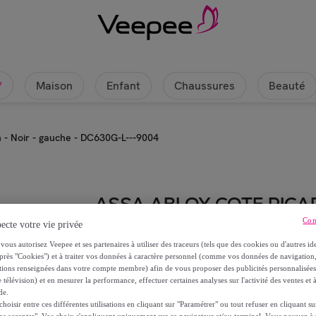
Maison
Enfant
Chaussures
Beauté
w
n - Noir - gauche - DC630G-L---9004
ASSA ABLOY COTE PICA
Con
ecte votre vie privée
Ferme portail piéton - Noir - ga
vous autorisez Veepee et ses partenaires à utiliser des traceurs (tels que des cookies ou d'autres ide
près "Cookies") et à traiter vos données à caractère personnel (comme vos données de navigati
287
,
€
ations renseignées dans votre compte membre) afin de vous proposer des publicités personnalisé
53
 télévision) et en mesurer la performance, effectuer certaines analyses sur l'activité des ventes et à
de.
565
,
€
oisir entre ces différentes utilisations en cliquant sur "Paramétrer" ou tout refuser en cliquant s
20
ns accepter". Vos choix s'appliquent uniquement sur ce navigateur et/ou terminal. Vous pouvez 