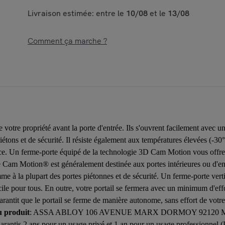
Livraison estimée: entre le
10/08
et le
13/08
Comment ça marche ?
re propriété avant la porte d'entrée. Ils s'ouvrent facilement avec u
iétons et de sécurité. Il résiste également aux températures élevées (-30°
ce. Un ferme-porte équipé de la technologie 3D Cam Motion vous offre 
re Cam Motion® est généralement destinée aux portes intérieures ou d'en
à la plupart des portes piétonnes et de sécurité. Un ferme-porte ve
ile pour tous. En outre, votre portail se fermera avec un minimum d'eff
rantit que le portail se ferme de manière autonome, sans effort de votre
u produit
: ASSA ABLOY 106 AVENUE MARX DORMOY 9212
 garantis 2 ans pour un usage privé et 1 an pour un usage professionnel