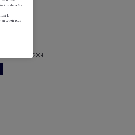
tection de la Vie
rant la
r les conditions.
 en savoir plus
he - DC630G-L---9004