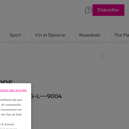
S'identifier
Sport
Vin et Epicerie
Rosedeals
The Pl
RDE
tinuer sans accepter
uche - DC630G-L---9004
ntifiants tels que
on, de commandes
es (notamment sur
 des fins de lutte
ur le bouton
à tout moment