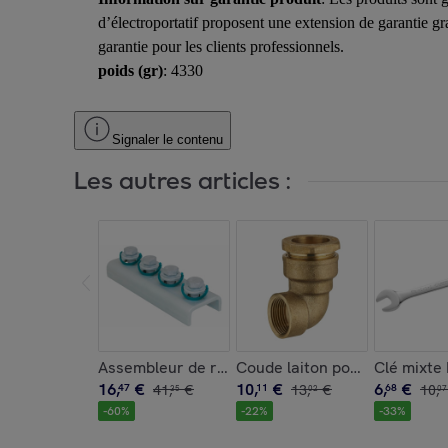
d’électroportatif proposent une extension de garantie g
garantie pour les clients professionnels.
poids (gr)
: 4330
Signaler le contenu
Les autres articles :
Assembleur de rail U WALRAVEN BIS RapidStrut
Coude laiton pour tuyau pol
Clé mixte
16
,
€
10
,
€
6
,
€
47
41
,
€
11
13
,
€
68
10
,
35
02
07
-
60
%
-
22
%
-
33
%