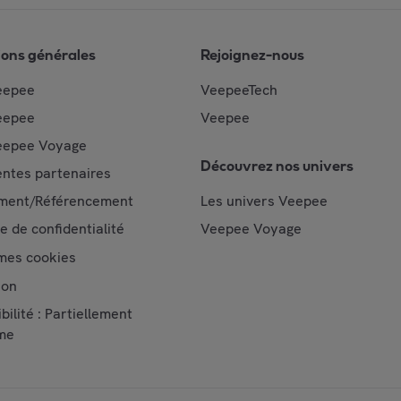
ions générales
Rejoignez-nous
eepee
VeepeeTech
eepee
Veepee
epee Voyage
Découvrez nos univers
ntes partenaires
ment/Référencement
Les univers Veepee
ue de confidentialité
Veepee Voyage
mes cookies
ion
bilité : Partiellement
me