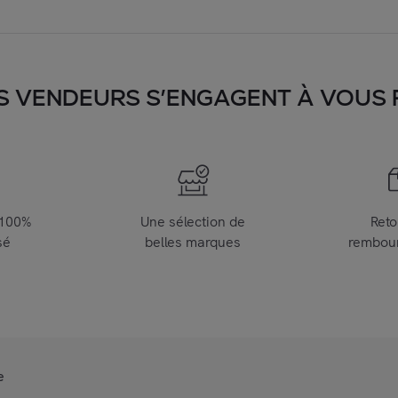
S VENDEURS S’ENGAGENT À VOUS FA
 100%
Une sélection de
Reto
sé
belles marques
rembou
e