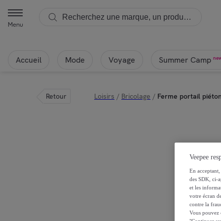
Menu
Accueil
Mode
Voyage
ne
Summer Camp
Retour
Loisirs
/
Bricolage
/
Ferme portail piéto
Veepee resp
En acceptant, 
des SDK, ci-a
et les inform
votre écran de
contre la frau
Vous pouvez ch
"Continuer sa