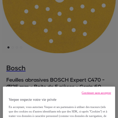
Bosch
Feuilles abrasives BOSCH Expert C470 -
Ø125 mm - Boite de 5 pièces - Grain 60
2608901093
Continuer sans accepter
Modèle :
Feuilles abrasives BOSCH Expert
Veepee respecte votre vie privée
C470 - Ø125 mm - Boite de 5 pièces - Grain
En acceptant, vous autorisez Veepee et ses partenaires à utiliser des traceurs (tels
que des cookies ou d'autres identifiants tels que des SDK, ci-après "Cookies") et à
60 2608901093
traiter vos données à caractère personnel (comme vos données de navigation, de