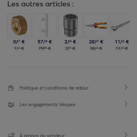
Les autres articles :
0
,
€
57
,
€
2
,
€
28
,
€
11
,
€
87
30
65
87
62
1
,
€
79
,
€
2
,
€
38
,
€
11
,
€
22
85
87
33
76
Politique et conditions de retour
Les engagements Veepee
À propos du vendeur