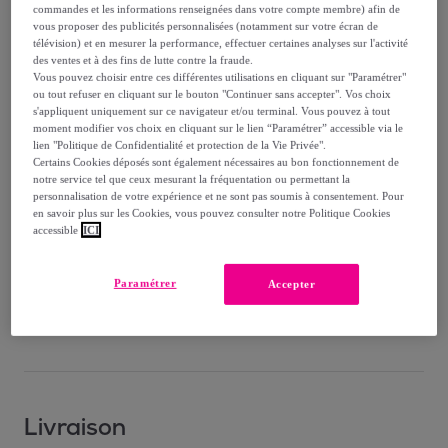
commandes et les informations renseignées dans votre compte membre) afin de
vous proposer des publicités personnalisées (notamment sur votre écran de
8
,
€
01
télévision) et en mesurer la performance, effectuer certaines analyses sur l'activité
des ventes et à des fins de lutte contre la fraude.
Vous pouvez choisir entre ces différentes utilisations en cliquant sur "Paramétrer"
9
,
€
61
ou tout refuser en cliquant sur le bouton "Continuer sans accepter". Vos choix
-
16
%
s'appliquent uniquement sur ce navigateur et/ou terminal. Vous pouvez à tout
moment modifier vos choix en cliquant sur le lien “Paramétrer” accessible via le
lien "Politique de Confidentialité et protection de la Vie Privée".
Reprise possible de votre ancien produit
,
Certains Cookies déposés sont également nécessaires au bon fonctionnement de
notre service tel que ceux mesurant la fréquentation ou permettant la
personnalisation de votre expérience et ne sont pas soumis à consentement. Pour
voir les conditions.
en savoir plus sur les Cookies, vous pouvez consulter notre Politique Cookies
accessible
ICI
Vendu par
Maxoutil
Paramétrer
Accepter
Bientôt épuisé
Livraison