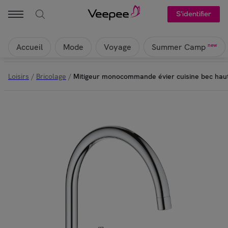
Grohe - Mitigeur monocommande évier cuisine bec haut Concetto | V
S'identifier
Accueil
Mode
Voyage
new
Summer Camp
Loisirs
/
Bricolage
/
Mitigeur monocommande évier cuisine bec hau