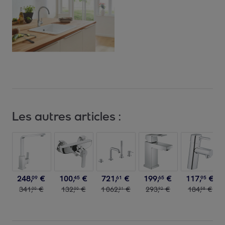
Les autres articles :
248
,
€
100
,
€
721
,
€
199
,
€
117
,
€
09
45
61
65
95
341
,
€
132
,
€
1
062
,
€
293
,
€
184
,
€
00
00
31
92
58