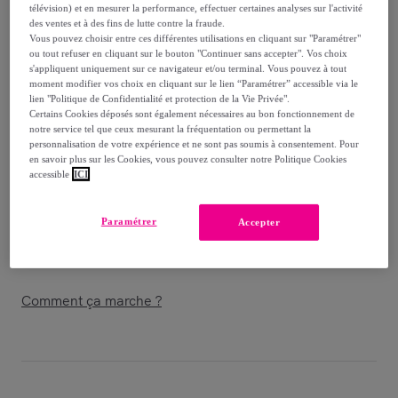
télévision) et en mesurer la performance, effectuer certaines analyses sur l'activité
des ventes et à des fins de lutte contre la fraude.
280
,
€
02
Vous pouvez choisir entre ces différentes utilisations en cliquant sur "Paramétrer"
-
33
%
ou tout refuser en cliquant sur le bouton "Continuer sans accepter". Vos choix
s'appliquent uniquement sur ce navigateur et/ou terminal. Vous pouvez à tout
Vendu par
MISTER PRO - Grohe
moment modifier vos choix en cliquant sur le lien “Paramétrer” accessible via le
lien "Politique de Confidentialité et protection de la Vie Privée".
Certains Cookies déposés sont également nécessaires au bon fonctionnement de
notre service tel que ceux mesurant la fréquentation ou permettant la
personnalisation de votre expérience et ne sont pas soumis à consentement. Pour
en savoir plus sur les Cookies, vous pouvez consulter notre Politique Cookies
Livraison
accessible
ICI
Livraison à partir de
5,90 €
Paramétrer
Accepter
Livraison estimée: entre le
13/08
et le
16/08
Comment ça marche ?