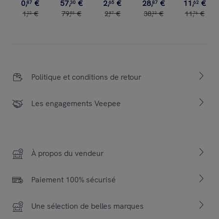
0
,
€
57
,
€
2
,
€
28
,
€
11
,
€
87
30
65
87
62
1
,
€
79
,
€
2
,
€
38
,
€
11
,
€
22
85
87
33
76
Politique et conditions de retour
Les engagements Veepee
À propos du vendeur
Paiement 100% sécurisé
Une sélection de belles marques