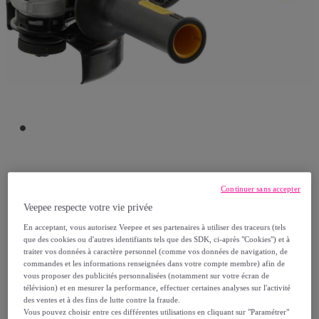
Dewalt
Continuer sans accepter
Veepee respecte votre vie privée
Meuleuse d'angle DEWALT 18V Ø125 mm -
En acceptant, vous autorisez Veepee et ses partenaires à utiliser des traceurs (tels
Interrupteur à palette - DCG406NT
que des cookies ou d'autres identifiants tels que des SDK, ci-après "Cookies") et à
Modèle :
Meuleuse d'angle DEWALT 18V
traiter vos données à caractère personnel (comme vos données de navigation, de
commandes et les informations renseignées dans votre compte membre) afin de
Ø125 mm - Interrupteur à palette -
vous proposer des publicités personnalisées (notamment sur votre écran de
DCG406NT
télévision) et en mesurer la performance, effectuer certaines analyses sur l'activité
des ventes et à des fins de lutte contre la fraude.
Vous pouvez choisir entre ces différentes utilisations en cliquant sur "Paramétrer"