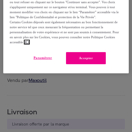
185
,
€
43
ou tout refuser en cliquant sur le bouton "Continuer sans accepter". Vos choix
s'appliquent uniquement sur ce navigateur et/ou terminal. Vous pouvez à tout
moment modifier vos choix en cliquant sur le lien “Paramétrer” accessible via le
383
,
€
33
lien "Politique de Confidentialité et protection de la Vie Privée".
Certains Cookies déposés sont également nécessaires au bon fonctionnement de
-
51
%
notre service tel que ceux mesurant la fréquentation ou permettant la
dont
éco-part.
: 0,1 €
personnalisation de votre expérience et ne sont pas soumis à consentement. Pour
en savoir plus sur les Cookies, vous pouvez consulter notre Politique Cookies
accessible
ICI
Reprise possible de votre ancien produit
,
Paramétrer
Accepter
voir les conditions.
Vendu par
Maxoutil
Livraison
Livraison offerte par la marque