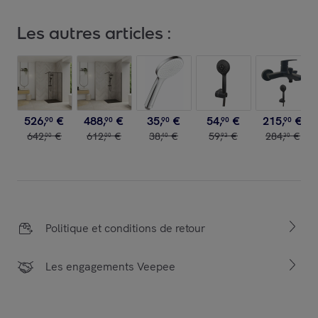
Les autres articles :
526
,
€
488
,
€
35
,
€
54
,
€
215
,
€
90
90
90
90
90
642
,
€
612
,
€
38
,
€
59
,
€
284
,
€
00
00
40
93
30
Politique et conditions de retour
Les engagements Veepee