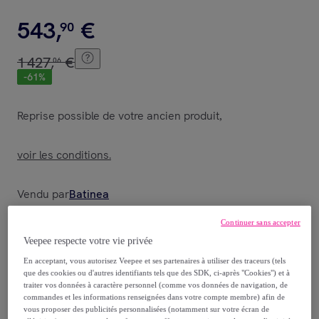
543
,
€
90
1
427
,
€
06
-
61
%
Reprise possible de votre ancien produit
,
voir les conditions.
Vendu par
Batinea
Continuer sans accepter
Veepee respecte votre vie privée
En acceptant, vous autorisez Veepee et ses partenaires à utiliser des traceurs (tels
Livraison
que des cookies ou d'autres identifiants tels que des SDK, ci-après "Cookies") et à
traiter vos données à caractère personnel (comme vos données de navigation, de
commandes et les informations renseignées dans votre compte membre) afin de
Livraison offerte par la marque
vous proposer des publicités personnalisées (notamment sur votre écran de