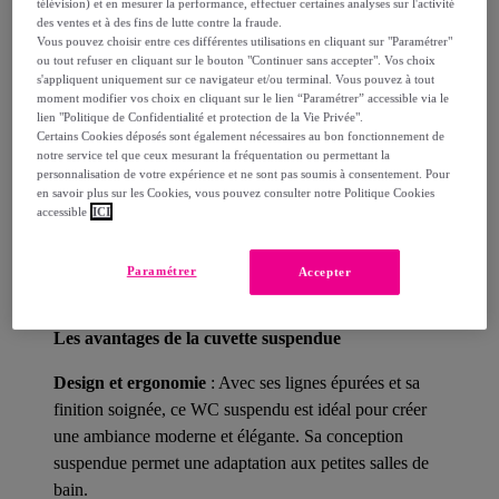
télévision) et en mesurer la performance, effectuer certaines analyses sur l'activité
des ventes et à des fins de lutte contre la fraude.
Livraison estimée: entre le
10/08
et le
13/08
Vous pouvez choisir entre ces différentes utilisations en cliquant sur "Paramétrer"
ou tout refuser en cliquant sur le bouton "Continuer sans accepter". Vos choix
s'appliquent uniquement sur ce navigateur et/ou terminal. Vous pouvez à tout
Comment ça marche ?
moment modifier vos choix en cliquant sur le lien “Paramétrer” accessible via le
lien "Politique de Confidentialité et protection de la Vie Privée".
Certains Cookies déposés sont également nécessaires au bon fonctionnement de
notre service tel que ceux mesurant la fréquentation ou permettant la
personnalisation de votre expérience et ne sont pas soumis à consentement. Pour
en savoir plus sur les Cookies, vous pouvez consulter notre Politique Cookies
accessible
ICI
Détails sur votre produit
Paramétrer
Accepter
Les avantages de la cuvette suspendue
Design et ergonomie
: Avec ses lignes épurées et sa
finition soignée, ce WC suspendu est idéal pour créer
une ambiance moderne et élégante. Sa conception
suspendue permet une adaptation aux petites salles de
bain.