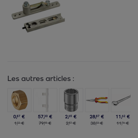
Les autres articles :
0
,
€
57
,
€
2
,
€
28
,
€
11
,
€
87
30
65
87
62
1
,
€
79
,
€
2
,
€
38
,
€
11
,
€
22
85
87
33
76