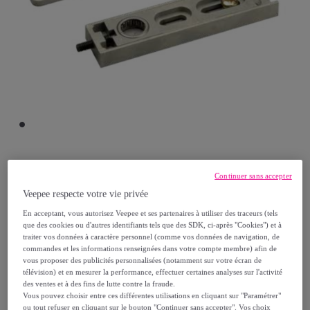
SEVAX
Continuer sans accepter
Veepee respecte votre vie privée
Penture supérieure réglable double action
En acceptant, vous autorisez Veepee et ses partenaires à utiliser des traceurs (tels
SEVAX - S3306024
que des cookies ou d'autres identifiants tels que des SDK, ci-après "Cookies") et à
traiter vos données à caractère personnel (comme vos données de navigation, de
Modèle :
Penture supérieure réglable
commandes et les informations renseignées dans votre compte membre) afin de
double action SEVAX - S3306024
vous proposer des publicités personnalisées (notamment sur votre écran de
télévision) et en mesurer la performance, effectuer certaines analyses sur l'activité
des ventes et à des fins de lutte contre la fraude.
41
,
€
Vous pouvez choisir entre ces différentes utilisations en cliquant sur "Paramétrer"
42
ou tout refuser en cliquant sur le bouton "Continuer sans accepter". Vos choix