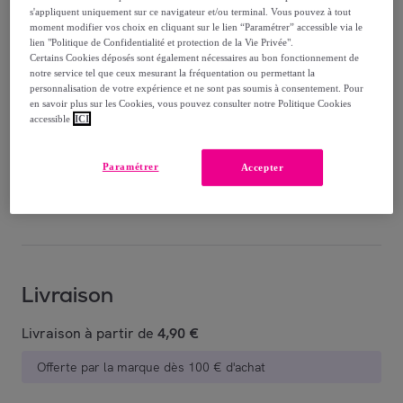
s'appliquent uniquement sur ce navigateur et/ou terminal. Vous pouvez à tout
51
,
€
moment modifier vos choix en cliquant sur le lien “Paramétrer” accessible via le
26
lien "Politique de Confidentialité et protection de la Vie Privée".
-
19
%
Certains Cookies déposés sont également nécessaires au bon fonctionnement de
notre service tel que ceux mesurant la fréquentation ou permettant la
personnalisation de votre expérience et ne sont pas soumis à consentement. Pour
Reprise possible de votre ancien produit
,
en savoir plus sur les Cookies, vous pouvez consulter notre Politique Cookies
accessible
ICI
voir les conditions.
Paramétrer
Accepter
Vendu par
Maxoutil
Livraison
Livraison à partir de
4,90 €
Offerte par la marque dès 100 € d'achat