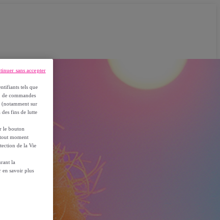
tinuer sans accepter
ntifiants tels que
on, de commandes
es (notamment sur
 des fins de lutte
ur le bouton
à tout moment
tection de la Vie
rant la
 en savoir plus