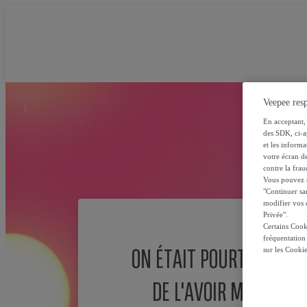
Veepee resp
En acceptant, 
des SDK, ci-a
et les inform
votre écran de
contre la frau
Vous pouvez ch
"Continuer sa
modifier vos c
Privée".
Certains Cook
fréquentation
ON ÉTAIT POURTANT SÛ
sur les Cooki
DE L'AVOIR MISE ICI !