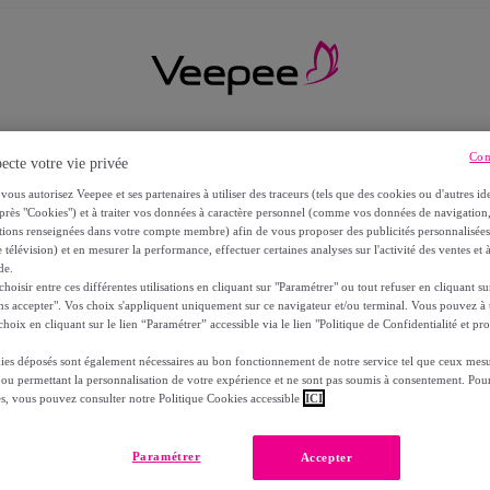
Con
ecte votre vie privée
vous autorisez Veepee et ses partenaires à utiliser des traceurs (tels que des cookies ou d'autres ide
près "Cookies") et à traiter vos données à caractère personnel (comme vos données de navigati
ations renseignées dans votre compte membre) afin de vous proposer des publicités personnalisé
 télévision) et en mesurer la performance, effectuer certaines analyses sur l'activité des ventes et à
de.
oisir entre ces différentes utilisations en cliquant sur "Paramétrer" ou tout refuser en cliquant s
ns accepter". Vos choix s'appliquent uniquement sur ce navigateur et/ou terminal. Vous pouvez 
hoix en cliquant sur le lien “Paramétrer” accessible via le lien "Politique de Confidentialité et pro
ies déposés sont également nécessaires au bon fonctionnement de notre service tel que ceux mesu
 ou permettant la personnalisation de votre expérience et ne sont pas soumis à consentement. Pour
RS
es, vous pouvez consulter notre Politique Cookies accessible
ICI
Paramétrer
Accepter