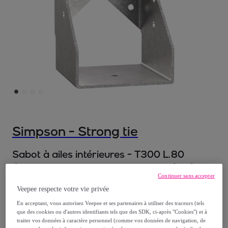
Simpson - Strong tie
Sabot à ailes intérieures - T300 L.80
/H.120 mm - SIMPSON - SAIL300/60/2
Continuer sans accepter
Modèle :
Sabot à ailes intérieures - T300
Veepee respecte votre vie privée
L.80 /H.120 mm - SIMPSON -
En acceptant, vous autorisez Veepee et ses partenaires à utiliser des traceurs (tels
SAIL300/60/2
que des cookies ou d'autres identifiants tels que des SDK, ci-après "Cookies") et à
traiter vos données à caractère personnel (comme vos données de navigation, de