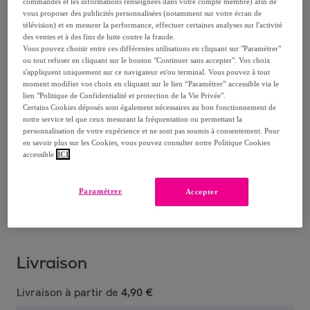
commandes et les informations renseignées dans votre compte membre) afin de
4
,
€
54
vous proposer des publicités personnalisées (notamment sur votre écran de
télévision) et en mesurer la performance, effectuer certaines analyses sur l'activité
des ventes et à des fins de lutte contre la fraude.
5
,
€
60
Vous pouvez choisir entre ces différentes utilisations en cliquant sur "Paramétrer"
-
18
%
ou tout refuser en cliquant sur le bouton "Continuer sans accepter". Vos choix
s'appliquent uniquement sur ce navigateur et/ou terminal. Vous pouvez à tout
dont
éco-part.
: 0,1 €
moment modifier vos choix en cliquant sur le lien “Paramétrer” accessible via le
lien "Politique de Confidentialité et protection de la Vie Privée".
Certains Cookies déposés sont également nécessaires au bon fonctionnement de
Reprise possible de votre ancien produit
,
notre service tel que ceux mesurant la fréquentation ou permettant la
personnalisation de votre expérience et ne sont pas soumis à consentement. Pour
en savoir plus sur les Cookies, vous pouvez consulter notre Politique Cookies
voir les conditions.
accessible
ICI
Vendu par
Maxoutil
Paramétrer
Accepter
Livraison
Livraison à partir de
4,90 €