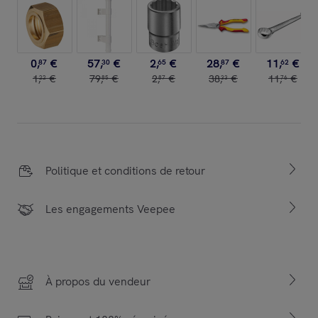
0
,
€
57
,
€
2
,
€
28
,
€
11
,
€
87
30
65
87
62
1
,
€
79
,
€
2
,
€
38
,
€
11
,
€
22
85
87
33
76
Politique et conditions de retour
Les engagements Veepee
À propos du vendeur