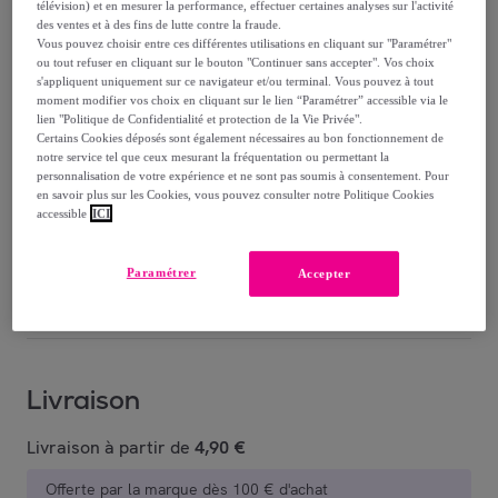
télévision) et en mesurer la performance, effectuer certaines analyses sur l'activité
36
,
€
61
des ventes et à des fins de lutte contre la fraude.
Vous pouvez choisir entre ces différentes utilisations en cliquant sur "Paramétrer"
ou tout refuser en cliquant sur le bouton "Continuer sans accepter". Vos choix
53
,
€
20
s'appliquent uniquement sur ce navigateur et/ou terminal. Vous pouvez à tout
-
31
%
moment modifier vos choix en cliquant sur le lien “Paramétrer” accessible via le
lien "Politique de Confidentialité et protection de la Vie Privée".
Certains Cookies déposés sont également nécessaires au bon fonctionnement de
Reprise possible de votre ancien produit
,
notre service tel que ceux mesurant la fréquentation ou permettant la
personnalisation de votre expérience et ne sont pas soumis à consentement. Pour
en savoir plus sur les Cookies, vous pouvez consulter notre Politique Cookies
accessible
ICI
voir les conditions.
Paramétrer
Accepter
Vendu par
Maxoutil
Livraison
Livraison à partir de
4,90 €
Offerte par la marque dès 100 € d'achat