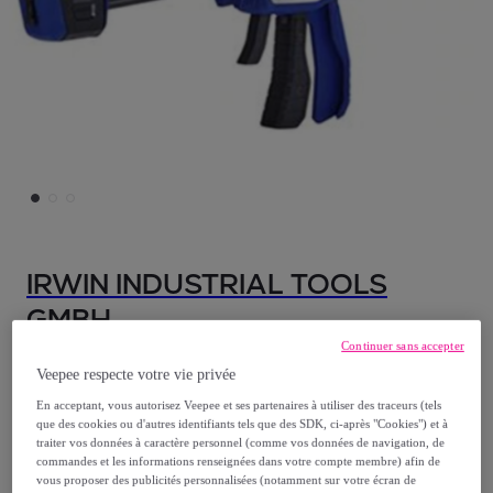
IRWIN INDUSTRIAL TOOLS
GMBH
Continuer sans accepter
Serre-joint rapide Quick-Grip Xp IRWIN -
Veepee respecte votre vie privée
300 mm - 250 Kg -10505943
En acceptant, vous autorisez Veepee et ses partenaires à utiliser des traceurs (tels
Modèle :
Serre-joint rapide Quick-Grip Xp
que des cookies ou d'autres identifiants tels que des SDK, ci-après "Cookies") et à
traiter vos données à caractère personnel (comme vos données de navigation, de
IRWIN - 300 mm - 250 Kg -10505943
commandes et les informations renseignées dans votre compte membre) afin de
vous proposer des publicités personnalisées (notamment sur votre écran de