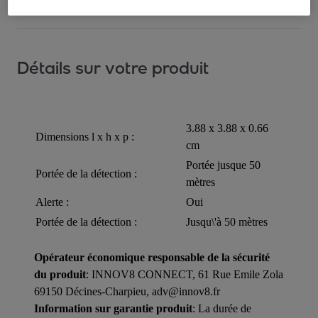
Détails sur votre produit
3.88 x 3.88 x 0.66
Dimensions l x h x p :
cm
Portée jusque 50
Portée de la détection :
mètres
Alerte :
Oui
Portée de la détection :
Jusqu\'à 50 mètres
Opérateur économique responsable de la sécurité
du produit
: INNOV8 CONNECT, 61 Rue Emile Zola
69150 Décines-Charpieu, adv@innov8.fr
Information sur garantie produit
: La durée de