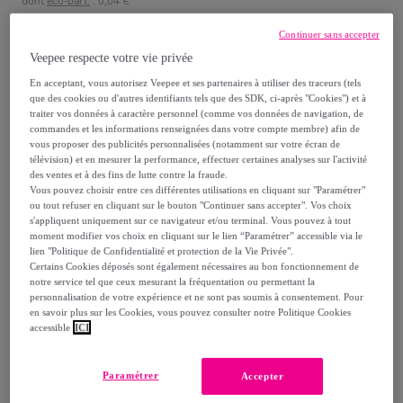
dont
éco-part.
: 0,04 €
Continuer sans accepter
Reprise possible de votre ancien produit
,
Veepee respecte votre vie privée
En acceptant, vous autorisez Veepee et ses partenaires à utiliser des traceurs (tels
voir les conditions.
que des cookies ou d'autres identifiants tels que des SDK, ci-après "Cookies") et à
traiter vos données à caractère personnel (comme vos données de navigation, de
commandes et les informations renseignées dans votre compte membre) afin de
Vendu par
BOULANGER
vous proposer des publicités personnalisées (notamment sur votre écran de
télévision) et en mesurer la performance, effectuer certaines analyses sur l'activité
des ventes et à des fins de lutte contre la fraude.
Vous pouvez choisir entre ces différentes utilisations en cliquant sur "Paramétrer"
ou tout refuser en cliquant sur le bouton "Continuer sans accepter". Vos choix
s'appliquent uniquement sur ce navigateur et/ou terminal. Vous pouvez à tout
moment modifier vos choix en cliquant sur le lien “Paramétrer” accessible via le
Livraison
lien "Politique de Confidentialité et protection de la Vie Privée".
Certains Cookies déposés sont également nécessaires au bon fonctionnement de
Livraison offerte par la marque
notre service tel que ceux mesurant la fréquentation ou permettant la
personnalisation de votre expérience et ne sont pas soumis à consentement. Pour
en savoir plus sur les Cookies, vous pouvez consulter notre Politique Cookies
Livraison estimée: entre le
10/08
et le
13/08
accessible
ICI
Comment ça marche ?
Paramétrer
Accepter