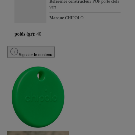
Référence constructeur
POP porte cléfs
vert
Marque
CHIPOLO
poids (gr)
: 40
Signaler le contenu