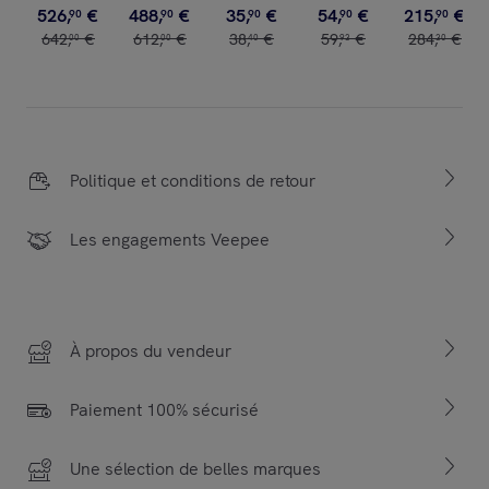
526
,
€
488
,
€
35
,
€
54
,
€
215
,
€
90
90
90
90
90
642
,
€
612
,
€
38
,
€
59
,
€
284
,
€
00
00
40
93
30
Politique et conditions de retour
Les engagements Veepee
À propos du vendeur
Paiement 100% sécurisé
Une sélection de belles marques