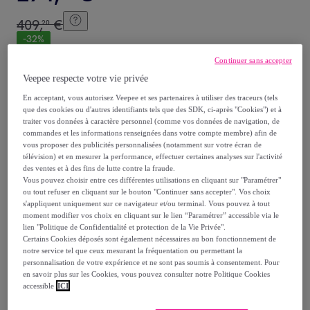
409
,
€
20
-
32
%
Continuer sans accepter
Reprise possible de votre ancien produit
,
Veepee respecte votre vie privée
En acceptant, vous autorisez Veepee et ses partenaires à utiliser des traceurs (tels
que des cookies ou d'autres identifiants tels que des SDK, ci-après "Cookies") et à
voir les conditions.
traiter vos données à caractère personnel (comme vos données de navigation, de
commandes et les informations renseignées dans votre compte membre) afin de
vous proposer des publicités personnalisées (notamment sur votre écran de
Vendu par
Batinea
télévision) et en mesurer la performance, effectuer certaines analyses sur l'activité
des ventes et à des fins de lutte contre la fraude.
Vous pouvez choisir entre ces différentes utilisations en cliquant sur "Paramétrer"
ou tout refuser en cliquant sur le bouton "Continuer sans accepter". Vos choix
s'appliquent uniquement sur ce navigateur et/ou terminal. Vous pouvez à tout
moment modifier vos choix en cliquant sur le lien “Paramétrer” accessible via le
Livraison
lien "Politique de Confidentialité et protection de la Vie Privée".
Certains Cookies déposés sont également nécessaires au bon fonctionnement de
notre service tel que ceux mesurant la fréquentation ou permettant la
Livraison offerte par la marque
personnalisation de votre expérience et ne sont pas soumis à consentement. Pour
en savoir plus sur les Cookies, vous pouvez consulter notre Politique Cookies
accessible
ICI
Livraison estimée: entre le
09/08
et le
12/08