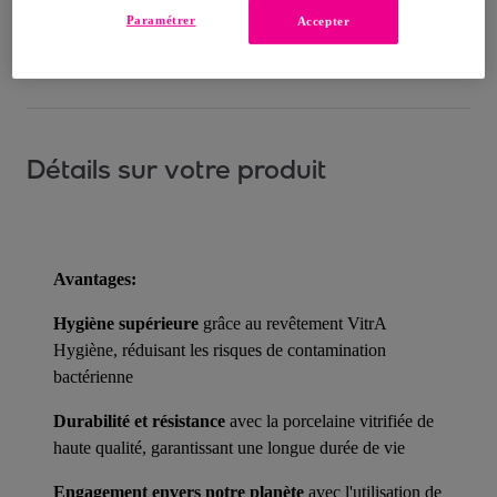
Paramétrer
Accepter
Comment ça marche ?
Détails sur votre produit
Avantages:
Hygiène supérieure
grâce au revêtement VitrA
Hygiène, réduisant les risques de contamination
bactérienne
Durabilité et résistance
avec la porcelaine vitrifiée de
haute qualité, garantissant une longue durée de vie
Engagement envers notre planète
avec l'utilisation de