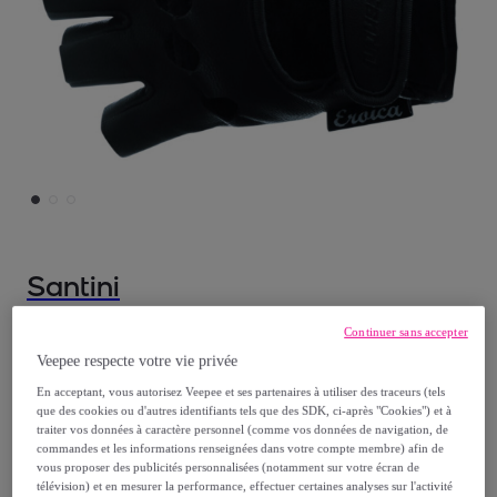
Santini
Old Pelle - Gants - Print - Unisex
Continuer sans accepter
Modèle :
S
Veepee respecte votre vie privée
En acceptant, vous autorisez Veepee et ses partenaires à utiliser des traceurs (tels
que des cookies ou d'autres identifiants tels que des SDK, ci-après "Cookies") et à
18
,
€
00
traiter vos données à caractère personnel (comme vos données de navigation, de
commandes et les informations renseignées dans votre compte membre) afin de
vous proposer des publicités personnalisées (notamment sur votre écran de
50
,
€
00
télévision) et en mesurer la performance, effectuer certaines analyses sur l'activité