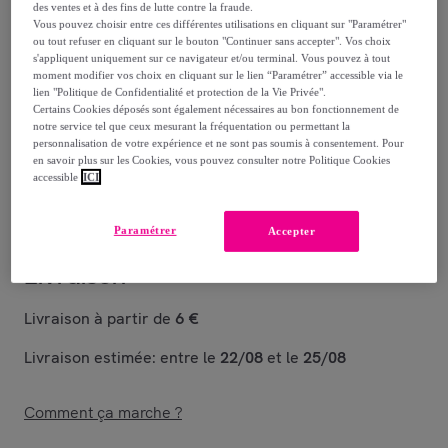
-
64
%
des ventes et à des fins de lutte contre la fraude.
Vous pouvez choisir entre ces différentes utilisations en cliquant sur "Paramétrer"
ou tout refuser en cliquant sur le bouton "Continuer sans accepter". Vos choix
Reprise possible de votre ancien produit
,
s'appliquent uniquement sur ce navigateur et/ou terminal. Vous pouvez à tout
moment modifier vos choix en cliquant sur le lien “Paramétrer” accessible via le
lien "Politique de Confidentialité et protection de la Vie Privée".
voir les conditions.
Certains Cookies déposés sont également nécessaires au bon fonctionnement de
notre service tel que ceux mesurant la fréquentation ou permettant la
personnalisation de votre expérience et ne sont pas soumis à consentement. Pour
en savoir plus sur les Cookies, vous pouvez consulter notre Politique Cookies
Vendu par
Santini Cycling Wear
accessible
ICI
Paramétrer
Accepter
Livraison
Livraison à partir de
6 €
Livraison estimée: entre le
22/08
et le
25/08
Comment ça marche ?