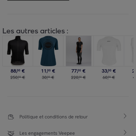
Les autres articles :
88
,
€
11
,
€
77
,
€
33
,
€
2
00
00
00
00
250
,
€
30
,
€
220
,
€
60
,
€
4
00
00
00
00
Politique et conditions de retour
Les engagements Veepee