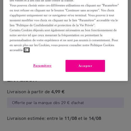
des ventes et à des fins de lutte contre la fraude.
Vous pouvez choisir entre ces différentes utilisations en cliquant sur "Paramétrer"
ou tout refuser en cliquant sur le bouton "Continuer sans accepter". Vos choix
Reprise possible de votre ancien produit
,
s'appliquent uniquement sur ce navigateur et/ou terminal. Vous pouvez à tout
moment modifier vos choix en cliquant sur le lien “Paramétrer” accessible via le
lien "Politique de Confidentialité et protection de la Vie Privée".
Certains Cookies déposés sont également nécessaires au bon fonctionnement de
voir les conditions.
notre service tel que ceux mesurant la fréquentation ou permettant la
personnalisation de votre expérience et ne sont pas soumis à consentement. Pour
en savoir plus sur les Cookies, vous pouvez consulter notre Politique Cookies
Vendu par
BOULANGER
accessible
ICI
Paramétrer
Accepter
Livraison
Livraison à partir de
4,99 €
Offerte par la marque dès 29 € d'achat
Livraison estimée: entre le
11/08
et le
14/08