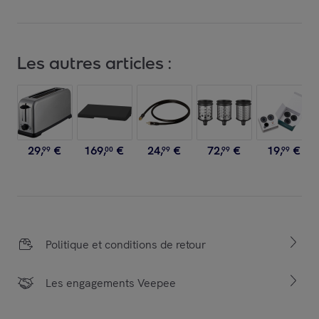
Les autres articles :
29
,
€
169
,
€
24
,
€
72
,
€
19
,
€
99
00
99
99
99
Politique et conditions de retour
Les engagements Veepee