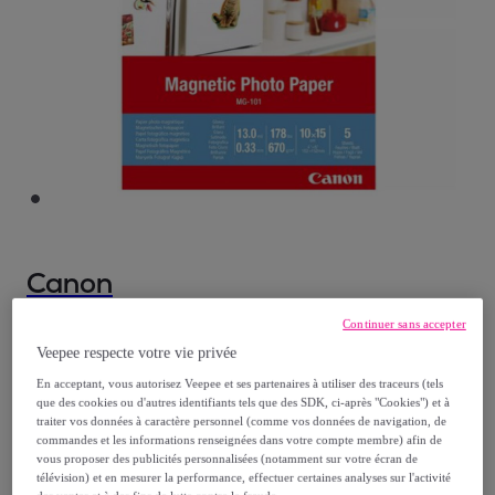
Canon
Continuer sans accepter
Papier photo CANON Magnétique 10x15 5f
Veepee respecte votre vie privée
MG101
Modèle :
Papier photo CANON Magnétique
En acceptant, vous autorisez Veepee et ses partenaires à utiliser des traceurs (tels
que des cookies ou d'autres identifiants tels que des SDK, ci-après "Cookies") et à
10x15 5f MG101
traiter vos données à caractère personnel (comme vos données de navigation, de
commandes et les informations renseignées dans votre compte membre) afin de
vous proposer des publicités personnalisées (notamment sur votre écran de
7
,
€
78
télévision) et en mesurer la performance, effectuer certaines analyses sur l'activité