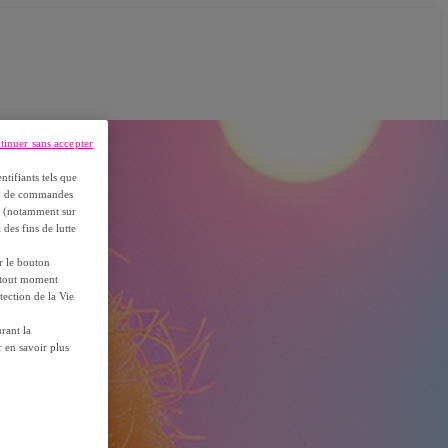
tinuer sans accepter
ntifiants tels que
on, de commandes
es (notamment sur
 des fins de lutte
ur le bouton
à tout moment
tection de la Vie
rant la
 en savoir plus