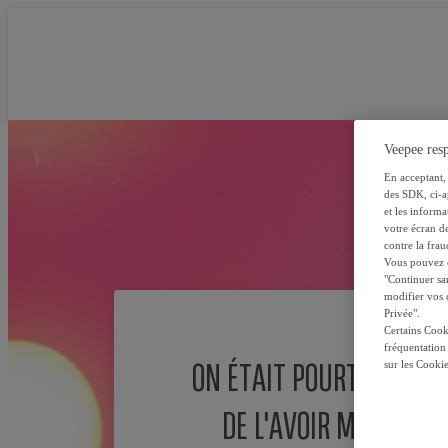
Veepee resp
En acceptant, 
des SDK, ci-a
et les inform
votre écran de
contre la frau
Vous pouvez ch
"Continuer sa
modifier vos c
Privée".
Certains Cook
fréquentation
ON ÉTAIT POURTANT SÛ
sur les Cooki
DE L'AVOIR MISE ICI !