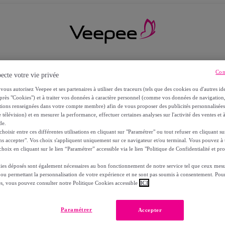
Con
ecte votre vie privée
vous autorisez Veepee et ses partenaires à utiliser des traceurs (tels que des cookies ou d'autres ide
près "Cookies") et à traiter vos données à caractère personnel (comme vos données de navigati
ations renseignées dans votre compte membre) afin de vous proposer des publicités personnalisé
 télévision) et en mesurer la performance, effectuer certaines analyses sur l'activité des ventes et à
de.
oisir entre ces différentes utilisations en cliquant sur "Paramétrer" ou tout refuser en cliquant s
ns accepter". Vos choix s'appliquent uniquement sur ce navigateur et/ou terminal. Vous pouvez 
hoix en cliquant sur le lien “Paramétrer” accessible via le lien "Politique de Confidentialité et pro
ies déposés sont également nécessaires au bon fonctionnement de notre service tel que ceux mesu
 ou permettant la personnalisation de votre expérience et ne sont pas soumis à consentement. Pour
RS
es, vous pouvez consulter notre Politique Cookies accessible
ICI
Paramétrer
Accepter