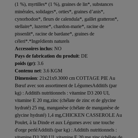
(1 %), myrtilles* (1 %), graines de lin*, substances
minérales, solidages*, orties*, graines d’anis*,
cynorhodon*, fleurs de calendula*, gaillet gratteron*,
stellaire*, luzerne*, chardon-marie*, racine de
pissenlit*, racine de bardane*, graines de
céleri*.*Ingrédients naturels
Accessoires inclus
: NO
Pays de fabrication du produit
: DE
poids (gr)
: 3.6
Contenu net
: 3.6 KGM
Dimension
: 21x21x9.3000 cm COTTAGE PIE Au
Bœuf avec son assortiment de LégumesAdditifs (par
kg) : Additifs nutritionnels : vitamine D3 200 UI,
vitamine E 20 mg,zinc (chélate de zinc et de glycine
hydraté) 25 mg, manganèse (chélate de manganèse de
glycine hydraté) 1,4 mg,CHICKEN CASSEROLE Au
Poulet, à la Dinde et aux Légumes avec une touche
d'orge perléAdditifs (par kg) : Additifs nutritionnels :
vitamine D3 200 UI, vitamine E 20 mg,zinc (chélate de