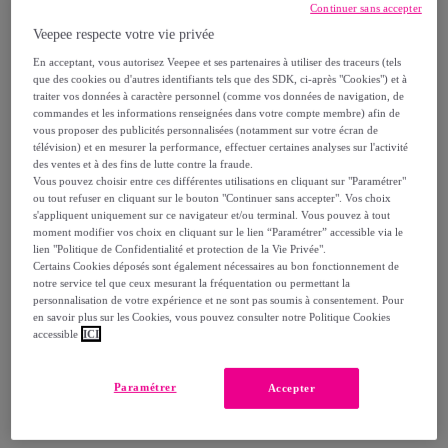
Continuer sans accepter
Veepee respecte votre vie privée
Vendu par
PURINA
En acceptant, vous autorisez Veepee et ses partenaires à utiliser des traceurs (tels
que des cookies ou d'autres identifiants tels que des SDK, ci-après "Cookies") et à
traiter vos données à caractère personnel (comme vos données de navigation, de
commandes et les informations renseignées dans votre compte membre) afin de
vous proposer des publicités personnalisées (notamment sur votre écran de
Livraison
télévision) et en mesurer la performance, effectuer certaines analyses sur l'activité
des ventes et à des fins de lutte contre la fraude.
Vous pouvez choisir entre ces différentes utilisations en cliquant sur "Paramétrer"
Livraison à partir de
6,98 €
ou tout refuser en cliquant sur le bouton "Continuer sans accepter". Vos choix
s'appliquent uniquement sur ce navigateur et/ou terminal. Vous pouvez à tout
Offerte par la marque dès 49 € d'achat
moment modifier vos choix en cliquant sur le lien “Paramétrer” accessible via le
lien "Politique de Confidentialité et protection de la Vie Privée".
Certains Cookies déposés sont également nécessaires au bon fonctionnement de
Livraison estimée: entre le
10/08
et le
13/08
notre service tel que ceux mesurant la fréquentation ou permettant la
personnalisation de votre expérience et ne sont pas soumis à consentement. Pour
en savoir plus sur les Cookies, vous pouvez consulter notre Politique Cookies
Comment ça marche ?
accessible
ICI
Paramétrer
Accepter