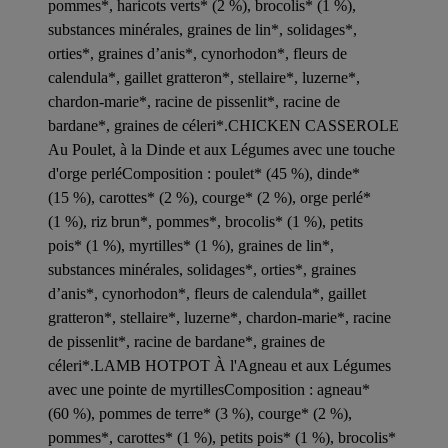
pommes*, haricots verts* (2 %), brocolis* (1 %),
substances minérales, graines de lin*, solidages*,
orties*, graines d’anis*, cynorhodon*, fleurs de
calendula*, gaillet gratteron*, stellaire*, luzerne*,
chardon-marie*, racine de pissenlit*, racine de
bardane*, graines de céleri*.CHICKEN CASSEROLE
Au Poulet, à la Dinde et aux Légumes avec une touche
d'orge perléComposition : poulet* (45 %), dinde*
(15 %), carottes* (2 %), courge* (2 %), orge perlé*
(1 %), riz brun*, pommes*, brocolis* (1 %), petits
pois* (1 %), myrtilles* (1 %), graines de lin*,
substances minérales, solidages*, orties*, graines
d’anis*, cynorhodon*, fleurs de calendula*, gaillet
gratteron*, stellaire*, luzerne*, chardon-marie*, racine
de pissenlit*, racine de bardane*, graines de
céleri*.LAMB HOTPOT À l'Agneau et aux Légumes
avec une pointe de myrtillesComposition : agneau*
(60 %), pommes de terre* (3 %), courge* (2 %),
pommes*, carottes* (1 %), petits pois* (1 %), brocolis*