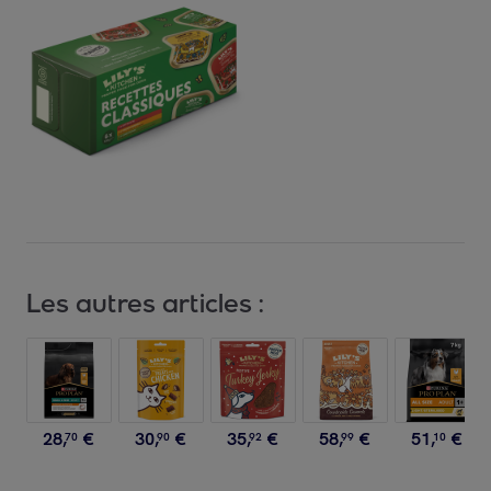
Les autres articles :
28
,
€
30
,
€
35
,
€
58
,
€
51
,
€
70
90
92
99
10