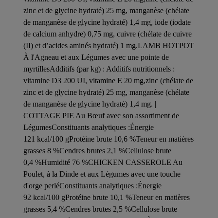
zinc et de glycine hydraté) 25 mg, manganèse (chélate
de manganèse de glycine hydraté) 1,4 mg, iode (iodate
de calcium anhydre) 0,75 mg, cuivre (chélate de cuivre
(II) et d’acides aminés hydraté) 1 mg.LAMB HOTPOT
À l'Agneau et aux Légumes avec une pointe de
myrtillesAdditifs (par kg) : Additifs nutritionnels :
vitamine D3 200 UI, vitamine E 20 mg,zinc (chélate de
zinc et de glycine hydraté) 25 mg, manganèse (chélate
de manganèse de glycine hydraté) 1,4 mg. |
COTTAGE PIE Au Bœuf avec son assortiment de
LégumesConstituants analytiques :Énergie
121 kcal/100 gProtéine brute 10,6 %Teneur en matières
grasses 8 %Cendres brutes 2,1 %Cellulose brute
0,4 %Humidité 76 %CHICKEN CASSEROLE Au
Poulet, à la Dinde et aux Légumes avec une touche
d'orge perléConstituants analytiques :Énergie
92 kcal/100 gProtéine brute 10,1 %Teneur en matières
grasses 5,4 %Cendres brutes 2,5 %Cellulose brute