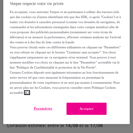
Veepee respecte votre vie privée
99
,
€
00
En acceptant, vous autorisez Veepee et ses partenaires à utiliser des traceurs (tels
-
16
%
que des cookies ou d'autres identifiants tels que des SDK, ci-après "Cookies") et à
traiter vos données à caractère personnel (comme vos données de navigation, de
commandes et les informations renseignées dans votre compte membre) afin de
Reprise possible de votre ancien produit
,
vous proposer des publicités personnalisées (notamment sur votre écran de
télévision) et en mesurer la performance, effectuer certaines analyses sur l'activité
des ventes et à des fins de lutte contre la fraude.
Vous pouvez choisir entre ces différentes utilisations en cliquant sur "Paramétrer"
voir les conditions.
ou tout refuser en cliquant sur le bouton "Continuer sans accepter". Vos choix
s'appliquent uniquement sur ce navigateur et/ou terminal. Vous pouvez à tout
moment modifier vos choix en cliquant sur le lien “Paramétrer” accessible via le
Vendu par
Trigano Jardin
lien "Politique de Confidentialité et protection de la Vie Privée".
Certains Cookies déposés sont également nécessaires au bon fonctionnement de
notre service tel que ceux mesurant la fréquentation ou permettant la
personnalisation de votre expérience et ne sont pas soumis à consentement. Pour
en savoir plus sur les Cookies, vous pouvez consulter notre Politique Cookies
accessible
ICI
Livraison
Paramétrer
Livraison offerte par la marque
Accepter
Livraison estimée: entre le
14/08
et le
17/08