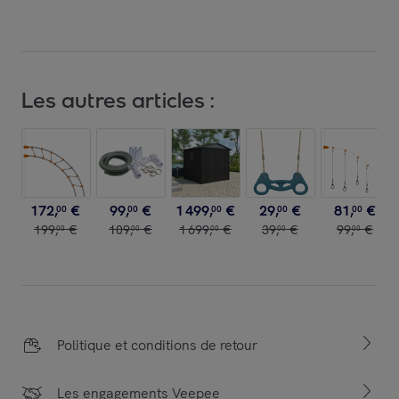
Les autres articles :
172
,
€
99
,
€
1
499
,
€
29
,
€
81
,
€
00
00
00
00
00
199
,
€
109
,
€
1
699
,
€
39
,
€
99
,
€
00
00
00
00
00
Politique et conditions de retour
Les engagements Veepee