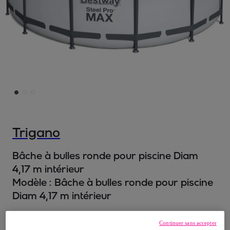
Trigano
Bâche à bulles ronde pour piscine Diam
4,17 m intérieur
Modèle :
Bâche à bulles ronde pour piscine
Diam 4,17 m intérieur
82
,
€
90
Continuer sans accepter