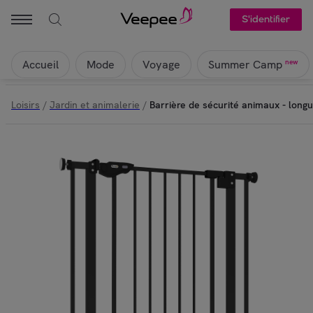
S'identifier
Accueil
Mode
Voyage
new
Summer Camp
Loisirs
/
Jardin et animalerie
/
Barrière de sécurité animaux - longu