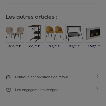
Les autres articles :
136
,
€
66
,
€
97
,
€
91
,
€
169
,
€
90
90
90
90
90
Politique et conditions de retour
Les engagements Veepee