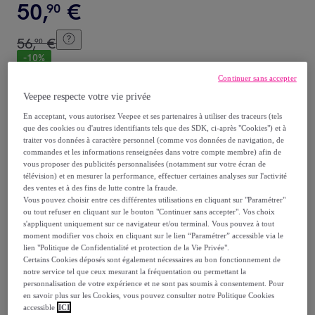
50
,
€
90
56
,
€
90
-
10
%
Continuer sans accepter
Vendu par
Aosom
Veepee respecte votre vie privée
En acceptant, vous autorisez Veepee et ses partenaires à utiliser des traceurs (tels
que des cookies ou d'autres identifiants tels que des SDK, ci-après "Cookies") et à
traiter vos données à caractère personnel (comme vos données de navigation, de
commandes et les informations renseignées dans votre compte membre) afin de
Livraison
vous proposer des publicités personnalisées (notamment sur votre écran de
télévision) et en mesurer la performance, effectuer certaines analyses sur l'activité
Livraison offerte par la marque
des ventes et à des fins de lutte contre la fraude.
Vous pouvez choisir entre ces différentes utilisations en cliquant sur "Paramétrer"
ou tout refuser en cliquant sur le bouton "Continuer sans accepter". Vos choix
Livraison estimée: entre le
09/08
et le
12/08
s'appliquent uniquement sur ce navigateur et/ou terminal. Vous pouvez à tout
moment modifier vos choix en cliquant sur le lien “Paramétrer” accessible via le
lien "Politique de Confidentialité et protection de la Vie Privée".
Certains Cookies déposés sont également nécessaires au bon fonctionnement de
Comment ça marche ?
notre service tel que ceux mesurant la fréquentation ou permettant la
personnalisation de votre expérience et ne sont pas soumis à consentement. Pour
en savoir plus sur les Cookies, vous pouvez consulter notre Politique Cookies
accessible
ICI