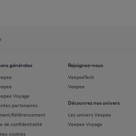
e
ions générales
Rejoignez-nous
eepee
VeepeeTech
eepee
Veepee
epee Voyage
Découvrez nos univers
ntes partenaires
ment/Référencement
Les univers Veepee
ue de confidentialité
Veepee Voyage
mes cookies