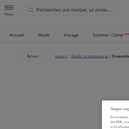
NOW'S HOME - Ensemble table et 8 chaises de jardin en bois d'acac
Menu
Accueil
Mode
Voyage
ne
Summer Camp
Retour
Loisirs
/
Jardin et animalerie
/
Ensemble 
Veepee resp
En acceptant, 
des SDK, ci-a
et les inform