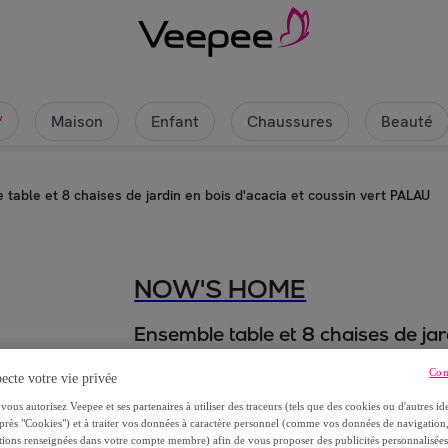
ia et coussin vert PALAU | Veepee
Maison
Enfant
Chaussures
Beauté
w
table et 8 chaises de jardin en bois d'acacia et coussin vert PALAU
NOW'S HOME
Ensemble table et 8 chaises de jar
PALAU
Con
ecte votre vie privée
1
699
,
€
vous autorisez Veepee et ses partenaires à utiliser des traceurs (tels que des cookies ou d'autres ide
99
près "Cookies") et à traiter vos données à caractère personnel (comme vos données de navigati
ations renseignées dans votre compte membre) afin de vous proposer des publicités personnalisé