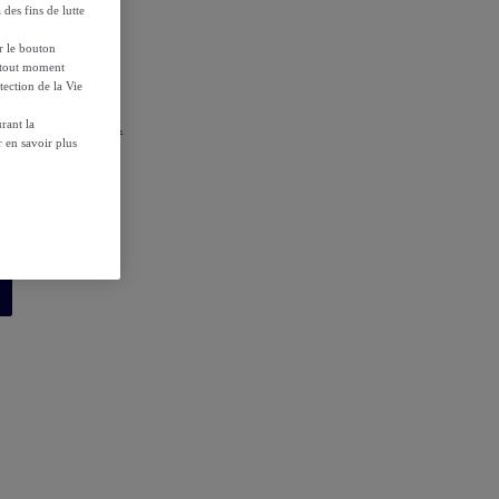
 des fins de lutte
ur le bouton
à tout moment
tection de la Vie
r les conditions.
rant la
 en savoir plus