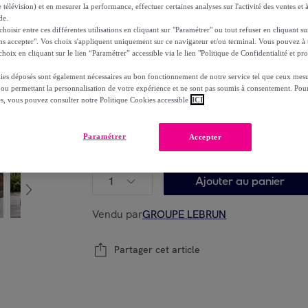
2
395
,
€
 télévision) et en mesurer la performance, effectuer certaines analyses sur l'activité des ventes et à
00
de.
-
29
%
oisir entre ces différentes utilisations en cliquant sur "Paramétrer" ou tout refuser en cliquant s
dont
éco-part.
: 23,44 €
ns accepter". Vos choix s'appliquent uniquement sur ce navigateur et/ou terminal. Vous pouvez 
hoix en cliquant sur le lien “Paramétrer” accessible via le lien "Politique de Confidentialité et pro
Reprise possible de votre ancien produit
voi
ies déposés sont également nécessaires au bon fonctionnement de notre service tel que ceux mesu
,
 ou permettant la personnalisation de votre expérience et ne sont pas soumis à consentement. Pour
es, vous pouvez consulter notre Politique Cookies accessible
ICI
Paramétrer
Accepter
Modèle :
220 x 70 x 95
1
Ajouter au panier
Vendu par
GROUPE LEBRUN
Partager cet article