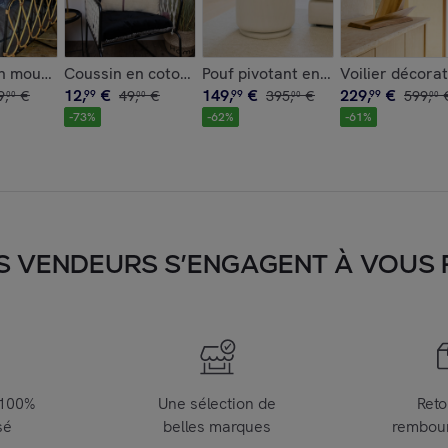
tal noir LAMAI
n mouton gris 24x40cm
Coussin en coton beige avec pompons rose 30x50c
Fauteuil effet fourrure beige et structure en bois YACK
Pouf pivotant en velours cotelé 
Voilier décora
12
,
€
149
,
€
229
,
€
9
,
€
99
49
,
€
99
395
,
€
99
599
,
00
00
00
00
-
73
%
-
62
%
-
61
%
S VENDEURS S’ENGAGENT À VOUS FA
 100%
Une sélection de
Reto
sé
belles marques
rembou