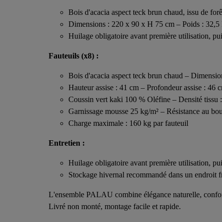
Bois d'acacia aspect teck brun chaud, issu de forê
Dimensions : 220 x 90 x H 75 cm – Poids : 32,5
Huilage obligatoire avant première utilisation, pu
Fauteuils (x8) :
Bois d'acacia aspect teck brun chaud – Dimensio
Hauteur assise : 41 cm – Profondeur assise : 46 
Coussin vert kaki 100 % Oléfine – Densité tissu 
Garnissage mousse 25 kg/m² – Résistance au bou
Charge maximale : 160 kg par fauteuil
Entretien :
Huilage obligatoire avant première utilisation, pu
Stockage hivernal recommandé dans un endroit fra
L'ensemble PALAU combine élégance naturelle, confort 
Livré non monté, montage facile et rapide.