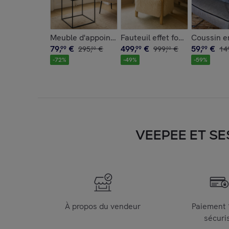
Meuble d'appoint en noix de coco et pieds en mé
Coussin e
79
,
€
499
,
€
59
,
€
99
295
,
€
99
999
,
€
99
14
00
00
-
72
%
-
49
%
-
59
%
VEEPEE ET SE
À propos du vendeur
Paiement
sécuri