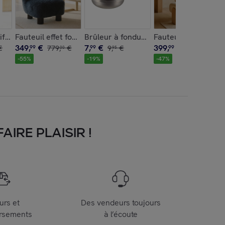
m AGRA
écru CASPER
tif en orme massif
Brûleur à fondue en acier inoxydable 
Fauteuil effet fourrure bleu et structure en bois ARTIC
349
,
€
7
,
€
399
,
€
€
99
779
,
€
99
9
,
€
99
759
,
€
00
95
00
-
55
%
-
19
%
-
47
%
IRE PLAISIR !
urs et
Des vendeurs toujours
rsements
à l’écoute