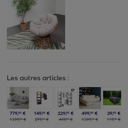
Les autres articles :
779
,
€
149
,
€
229
,
€
499
,
€
39
,
€
90
90
90
90
90
1
299
,
€
299
,
€
449
,
€
1
399
,
€
119
,
€
90
90
90
90
90