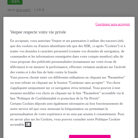
-
56
%
dont
éco-part.
: 1,15 €
Continuer sans accepter
Reprise possible de votre ancien produit
,
Veepee respecte votre vie privée
En acceptant, vous autorisez Veepee et ses partenaires à utiliser des traceurs (tels
voir les conditions.
que des cookies ou d'autres identifiants tels que des SDK, ci-après "Cookies") et à
traiter vos données à caractère personnel (comme vos données de navigation, de
commandes et les informations renseignées dans votre compte membre) afin de
Vendu par
kocoon
vous proposer des publicités personnalisées (notamment sur votre écran de
télévision) et en mesurer la performance, effectuer certaines analyses sur l'activité
des ventes et à des fins de lutte contre la fraude.
Vous pouvez choisir entre ces différentes utilisations en cliquant sur "Paramétrer"
ou tout refuser en cliquant sur le bouton "Continuer sans accepter". Vos choix
s'appliquent uniquement sur ce navigateur et/ou terminal. Vous pouvez à tout
Livraison
moment modifier vos choix en cliquant sur le lien “Paramétrer” accessible via le
lien "Politique de Confidentialité et protection de la Vie Privée".
Certains Cookies déposés sont également nécessaires au bon fonctionnement de
Livraison offerte par la marque
notre service tel que ceux mesurant la fréquentation ou permettant la
personnalisation de votre expérience et ne sont pas soumis à consentement. Pour
en savoir plus sur les Cookies, vous pouvez consulter notre Politique Cookies
Livraison estimée: entre le
17/08
et le
20/08
accessible
ICI