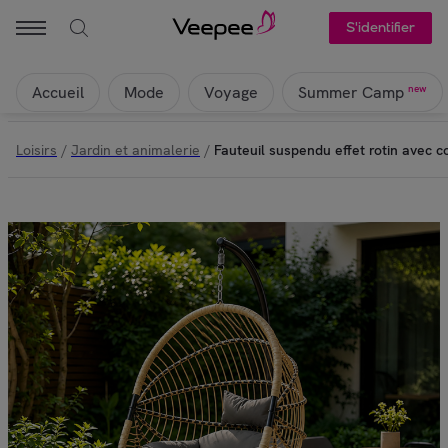
S'identifier
Accueil
Mode
Voyage
new
Summer Camp
Loisirs
/
Jardin et animalerie
/
Fauteuil suspendu effet rotin avec 