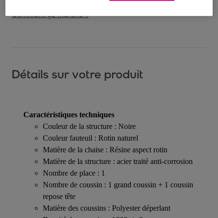
Comment ça marche ?
Détails sur votre produit
Caractéristiques techniques
Couleur de la structure : Noire
Couleur fauteuil : Rotin naturel
Matière de la chaise : Résine aspect rotin
Matière de la structure : acier traité anti-corrosion
Nombre de place : 1
Nombre de coussin : 1 grand coussin + 1 coussin
repose tête
Matière des coussins : Polyester déperlant