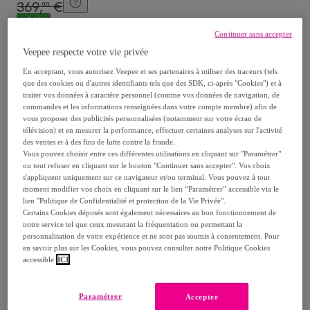
369
,
€
90
-
54
%
Continuer sans accepter
dont
éco-part.
: 2,31 €
Veepee respecte votre vie privée
En acceptant, vous autorisez Veepee et ses partenaires à utiliser des traceurs (tels
Reprise possible de votre ancien produit
,
que des cookies ou d'autres identifiants tels que des SDK, ci-après "Cookies") et à
traiter vos données à caractère personnel (comme vos données de navigation, de
commandes et les informations renseignées dans votre compte membre) afin de
voir les conditions.
vous proposer des publicités personnalisées (notamment sur votre écran de
télévision) et en mesurer la performance, effectuer certaines analyses sur l'activité
des ventes et à des fins de lutte contre la fraude.
Vendu par
kocoon
Vous pouvez choisir entre ces différentes utilisations en cliquant sur "Paramétrer"
ou tout refuser en cliquant sur le bouton "Continuer sans accepter". Vos choix
s'appliquent uniquement sur ce navigateur et/ou terminal. Vous pouvez à tout
moment modifier vos choix en cliquant sur le lien “Paramétrer” accessible via le
lien "Politique de Confidentialité et protection de la Vie Privée".
Certains Cookies déposés sont également nécessaires au bon fonctionnement de
Livraison
notre service tel que ceux mesurant la fréquentation ou permettant la
personnalisation de votre expérience et ne sont pas soumis à consentement. Pour
en savoir plus sur les Cookies, vous pouvez consulter notre Politique Cookies
Livraison offerte par la marque
accessible
ICI
Livraison estimée: entre le
16/08
et le
19/08
Paramétrer
Accepter