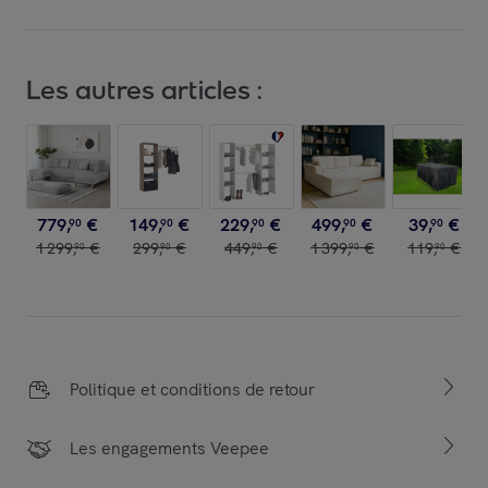
Les autres articles :
779
,
€
149
,
€
229
,
€
499
,
€
39
,
€
90
90
90
90
90
1
299
,
€
299
,
€
449
,
€
1
399
,
€
119
,
€
90
90
90
90
90
Politique et conditions de retour
Les engagements Veepee